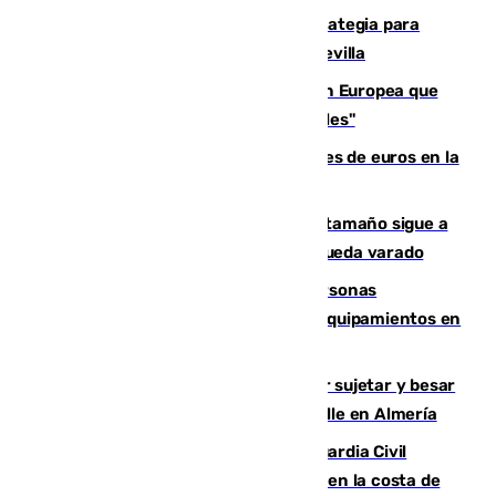
El Ayuntamiento desarrolla una estrategia para
recuperar la identidad patrimonial de Sevilla
España e Italia garantizan a la Unión Europea que
sus controles fronterizos son "temporales"
Sevilla ha invertido más de 6 millones de euros en la
transformación de su casco histórico
Susto en Marbella: un atún de gran tamaño sigue a
un bañista hasta la orilla de la playa y queda varado
Emvisesa refuerza la atención a personas
vulnerables con cesión de viviendas y equipamientos en
Sevilla
Condenado a dos años de cárcel por sujetar y besar
a una menor tras abordarla en plena calle en Almería
Persecución en Punta Umbría: la Guardia Civil
interviene más de 800 kilos de cocaína en la costa de