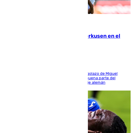
08.08.2026
El Sevilla se desinfla ante el Leverkusen en el
último ensayo (1-2)
El conjunto de Luis García se adelantó con un golazo de Miguel
Sierra y ofreció buenas sensaciones durante buena parte del
encuentro, pero acabó cediendo ante el empuje alemán