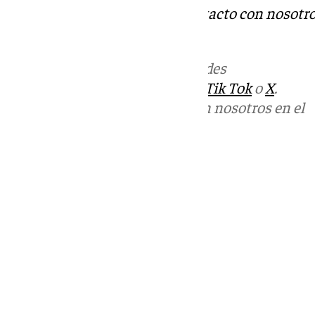
Tok
o
X
. Puedes ponerte en contacto con nosotro
informativos@101tv.es
Más noticias de
101TV
en las redes
sociales:
Instagram
,
Facebook
,
Tik Tok
o
X
.
Puedes ponerte en contacto con nosotros en el
correo
informativos@101tv.es
Tags:
Últimas noticias