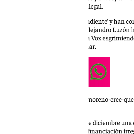
de fondos extranjeros de modo ilegal.
Así lo ha adelantado ‘El Independiente’ y han co
han señalado que el fiscal jefe Alejandro Luzón 
procedimiento reservado contra Vox esgrimiendo
la supuesta financiación irregular.
https://www.101tv.es/juanma-moreno-cree-que-
con-vox/
El PSOE presentó el pasado 13 de diciembre una
Fiscalía General del Estado por financiación irr