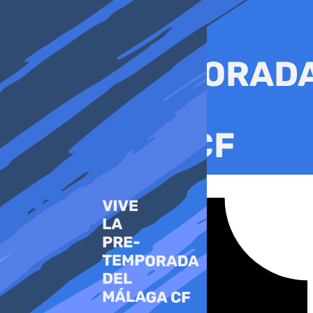
Ir
al
contenido
Tiktok