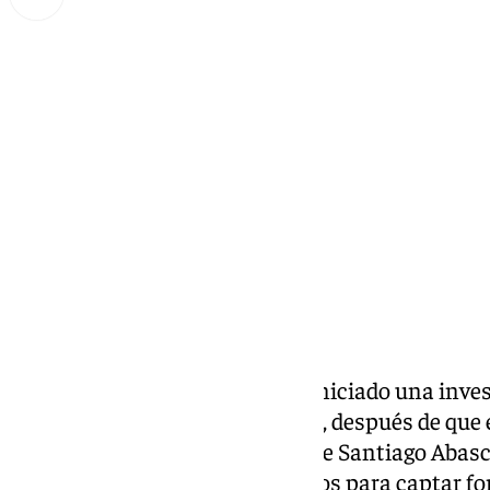
Miguel Alfonso
lunes, 10 marzo 2025, 11:40
Compartir:
La Fiscalía Anticorrupción ha iniciado una inve
presunta financiación irregular, después de que
denuncia contra la formación de Santiago Abasc
considerar que utilizada métodos para captar 