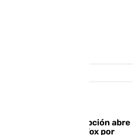
Andalucía
La Fiscalía Anticorrupción abre
una investigación a Vox por