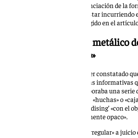
análisis «exhaustivo» de la financiación de la f
Abascal y concluir que podría estar incurriendo 
ilegal de partidos políticos recogido en el artícul
«Captando fondos en metálico 
absolutamente opaco»
Los socialistas aseguraron haber constatado qu
hasta la actualidad, en las mesas informativas q
todo el territorio español incorporaba una serie
ingresos económicos a modo de «huchas» o «caja
serie de elementos de ‘merchandising’ «con el ob
metálico de un modo absolutamente opaco».
Una práctica «absolutamente irregular» a juicio