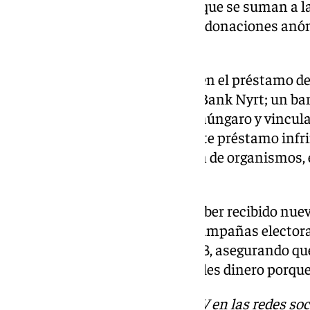
recaudado 5 millones de euros, que se suman a la
que deberían de registrarse «las donaciones anó
promocionales».
En la denuncia también incluyen el préstamo de
concedido por la entidad MBH Bank Nyrt; un ba
accionista es un fondo estatal húngaro y vincula
Orban. Según los socialistas, este préstamo infr
los partidos recibir financiación de organismos
extranjeras.
Los de Abascal reconocieron haber recibido nuev
húngaro MBH para financiar campañas electoral
municipales y generales de 2023, asegurando qu
españolas se negasen a prestarles dinero porque 
Descubre más noticias de 101TV en las redes soc