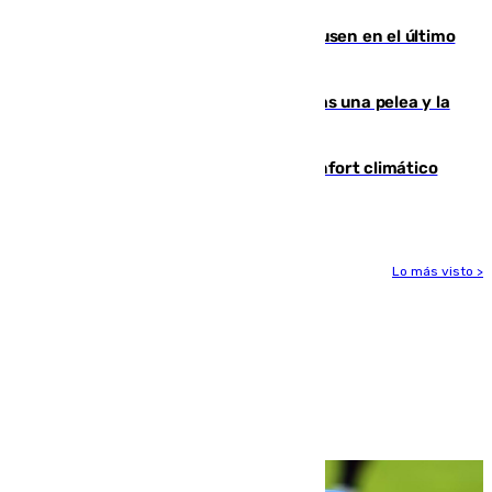
El Sevilla se desinfla ante el Leverkusen en el último
ensayo (1-2)
Tensión en la prisión de Alhaurín tras una pelea y la
incautación de un punzón
Málaga contabiliza 148 zonas de confort climático
para enfrentar las altas temperaturas
Lo más visto >
Más noticias
Ver más >