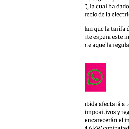
Consumidores y Usuarios (OCU)
, la cual ha dad
cinturones ante la crecida del precio de la elect
Las previsiones de la OCU señalan que la tarifa d
118 euros en 2025. Concretamente espera este i
mercado libre, mientras que sobre aquella regula
euros.
En mayor o menor medida, la subida afectará a t
debe a los inminentes cambios impositivos y reg
Gobierno central. Tales ajustes encarecerán el im
un hogar medio en un 13% (con 4,6 kW contrata