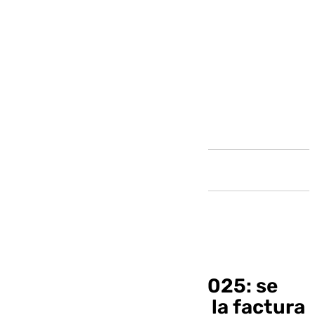
Andalucía
La luz se dispara en 2025: se
espera una subida en la factura