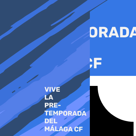
Ir
al
contenido
Tiktok