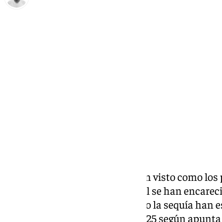
Antonio López
martes, 17 diciembre 2024, 12:03
Compartir:
Desde 2021, los malagueños han visto como los pr
combustible, y la vida en general se han encare
la guerra entre Rusia y Ucrania o la sequía han 
subidas, que continuarán en 2025 según apunta