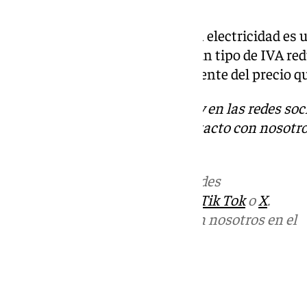
incertidumbre generada.
Desde la OCU consideran que la electricidad es u
por tanto, se le debería aplicar un tipo de IVA 
forma permanente e independiente del precio que
Descubre más noticias de 101Tv en las redes soc
Tok
o
X
. Puedes ponerte en contacto con nosotro
informativos@101tv.es
Más noticias de
101TV
en las redes
sociales:
Instagram
,
Facebook
,
Tik Tok
o
X
.
Puedes ponerte en contacto con nosotros en el
correo
informativos@101tv.es
Tags:
Últimas noticias