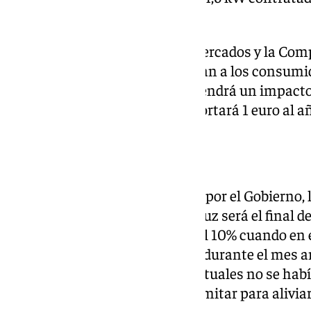
consumo).COS
La Comisión Nacional de los Mercados y la Co
rebaja de los peajes que se cobran a los consumid
los hogares, pero esta medida tendrá un impac
subida prevista, ya que solo recortará 1 euro al 
Fin del IVA reducido
De las regulaciones planteadas por el Gobierno,
en mayor medida la factura de luz será el final 
aplicación de un IVA reducido al 10% cuando en 
un precio superior a 45 €/MWh durante el mes ant
21% que, salvo excepciones puntuales no se habí
Ucrania, cuando se empezó a limitar para aliviar