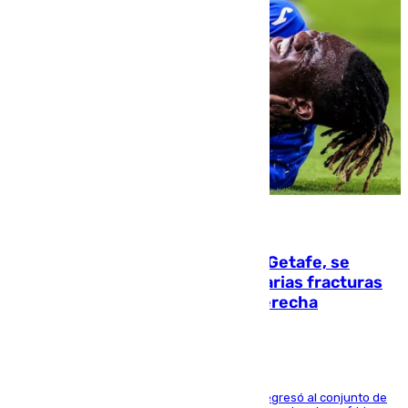
08.08.2026
Christantus Uche, delantero del Getafe, se
perderá toda la temporada por varias fracturas
en los ligamentos de su rodilla derecha
El centrocampista reconvertido en atacante regresó al conjunto de