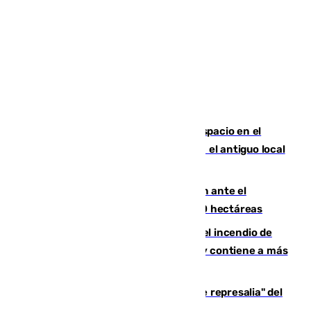
Las marca internacionales ganan espacio en el
Centro de Málaga: La Tagliatella abre en el antiguo local
de Vox Sports Bar
Moreno pide extremar la precaución ante el
incendio de Niebla, que supera las 4.000 hectáreas
340 personas más desalojadas por el incendio de
Niebla, que mantiene a 410 evacuadas y contiene a más
de 500 efectivos trabajando
Italia responde ante las "medidas de represalia" del
Gobierno de Sánchez