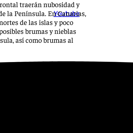
frontal traerán nubosidad y
de la Península. En Canarias,
Youtube
nortes de las islas y poco
posibles brumas y nieblas
sula, así como brumas al
valores descenderán por el
a mitad sudeste peninsular y
pitales de provincia con
 Castellón de la Plana y
C.
enínsula y Baleares soplarán
sibles intervalos de fuerte