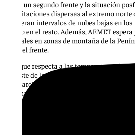
de que un segundo frente y la situación pos
precipitaciones dispersas al extremo norte 
se esperan intervalos de nubes bajas en los 
nuboso en el resto. Además, AEMET espera 
matinales en zonas de montaña de la Penín
paso del frente.
En lo que respecta a las
temperaturas
, los 
noroeste de la Península y aumentarán en l
en los archipiélagos. De esta manera, las ca
máximas más altas serán Valencia con 34ºC;
Murcia con 33ºC; y Girona y Málaga con 32º
Por último, AEMET ha indicado que en la P
vientos intensos del oeste y suroeste, con po