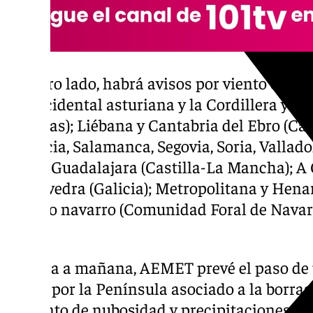
Por otro lado, habrá avisos por viento en Za
suroccidental asturiana y la Cordillera y P
Asturias); Liébana y Cantabria del Ebro (Can
Palencia, Salamanca, Segovia, Soria, Vallado
León), Guadalajara (Castilla-La Mancha); A
Pontevedra (Galicia); Metropolitana y Hen
Pirineo navarro (Comunidad Foral de Navarra
Rioja).
De cara a mañana, AEMET prevé el paso de 
activo por la Península asociado a la borras
aumento de nubosidad y precipitaciones ge