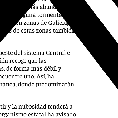
n de manera más abundante en
descarta alguna tormenta
entes en zonas de Galicia,
lgunas de estas zonas también
este del sistema Central e
ién recoge que las
s, de forma más débil y
cuentre uno. Así, ha
erránea, donde predominarán
ir y la nubosidad tenderá a
 organismo estatal ha avisado