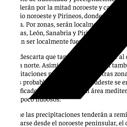
extenderán por la mitad noroeste y caerá
el tercio noroeste y Pirineos, donde no se 
aislada. Por zonas, serán localmente persist
Asturias, León, Sanabria y Pirineos, y en a
podrían ser localmente fuertes.
No se descarta que también puedan caer al o
Ibérica norte. Asimismo, la predicción tamb
precipitaciones podrían alcanzar otras zona
menos probable cuanto más al sudeste se en
especificado que no llegarán al área medit
cielos poco nubosos.
Aunque las precipitaciones tenderán a remit
levantarse desde el noroeste peninsular, el