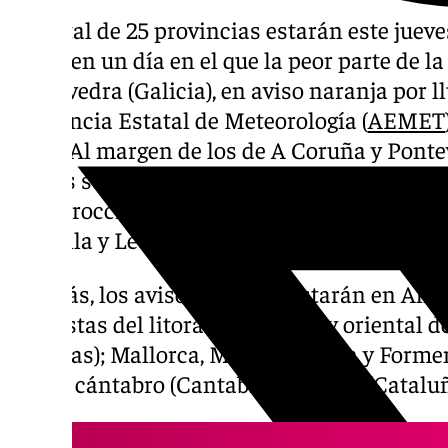
Un total de 25 provincias estarán este jueves
y olas en un día en el que la peor parte de l
Pontevedra (Galicia), en aviso naranja por l
la Agencia Estatal de Meteorología (
AEMET
Aitor. Al margen de los de A Coruña y Pontev
lluvias se registrarán en Huesca (Aragón); el
y la suroccidental asturiana (Principado de
(Castilla y León); A Coruña, Lugo, Ourense y
Además, los avisos por olas estarán en Alm
las costas del litoral occidental y oriental 
Asturias); Mallorca, Menorca, Ibiza y Formen
litoral cántabro (Cantabria), Girona (Cataluñ