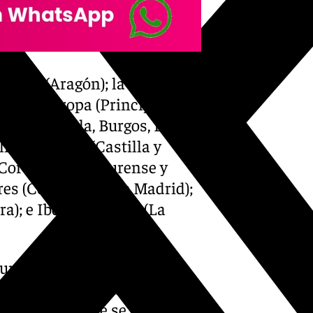
ragoza (Aragón); la
icos de Europa (Principado de
tabria); Ávila, Burgos, León,
lid y Zamora (Castilla y
 Coruña, Lugo, Ourense y
ares (Comunidad de Madrid);
); e Ibérica riojana (La
un frente atlántico muy
ca Aitor. Éste conllevará un
neralizadas que se