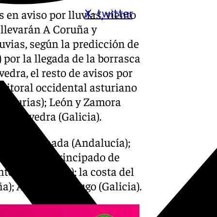
 en aviso por lluvias, viento
X-twitter
a llevarán A Coruña y
luvias, según la predicción de
) por la llegada de la borrasca
edra, el resto de avisos por
 litoral occidental asturiano
 Asturias); León y Zamora
 Pontevedra (Galicia).
ería y Granada (Andalucía);
de Asturias (Principado de
tera (Baleares); la costa del
a); A Coruña y Lugo (Galicia).