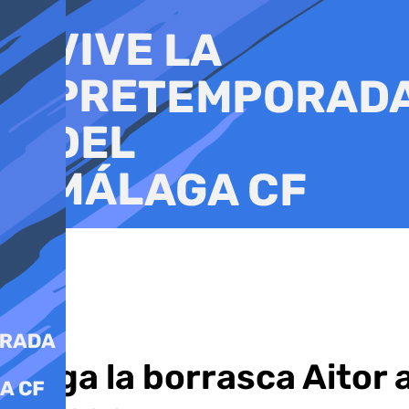
Ir
al
contenido
Llega la borrasca Aitor a