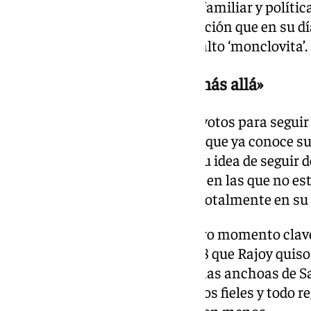
que ahora mismo está cercado familiar y política
las supuestas tramas de corrupción que en su dí
en el PP, y le ayudaron a dar el salto ‘monclovita’.
Sánchez insiste en «2027 y más allá»
Él insiste en que tiene fuerza y votos para seguir
adelantar elecciones. Y España que ya conoce su
dar giros constantes sabe que su idea de seguir d
cosas que dice con convicción y en las que no es
versión. Aunque el viento vaya totalmente en su
Hace ocho años que empezó otro momento clave 
España. Aquel 1 de junio de 2018 que Rajoy quis
entre un salmorejo cremoso, unas anchoas de Sa
gallega. Rodeado de sus ministros fieles y todo r