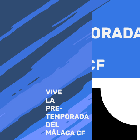
Ir
al
contenido
Tiktok