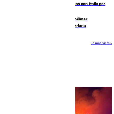
restablecimiento de controles fronterizos con Italia por
vía aérea y marítima
Hallan sin vida al granadino con Alzhéimer
desaparecido hace una semana en Churriana
Lo más visto >
Más noticias
Ver más >