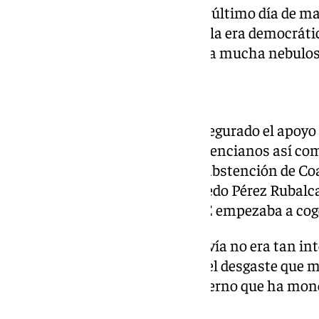
Mientras tanto, España vivía el último día de ma
la cuarta moción de censura de la era democrátic
sido rechazadas por lo que había mucha nebulosa
El ‘Gobierno Frankestein’
Pero Pedro Sánchez se había asegurado el apoyo 
vascos, catalanes, gallegos y valencianos así co
(50 escaños del momento) y la abstención de Co
‘Gobierno Frankestein’ que Alfredo Pérez Rubalc
en pleno hundimiento del PSOE empezaba a coge
Aquel 1 de junio a Sánchez todavía no era tan i
ni esos surcos físicos propios del desgaste que 
tiempos un presidente del Gobierno que ha mono
estos ocho años.