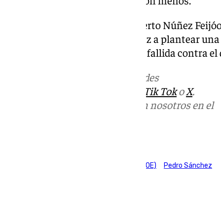
ahogar las penas que con pan son menos.
Ahora, el PP de otro gallego, Alberto Núñez Feijóo
sin atreverse como hizo Sánchez a plantear un
hecho Vox dos veces de manera fallida contra el d
Más noticias de
101TV
en las redes
sociales:
Instagram
,
Facebook
,
Tik Tok
o
X
.
Puedes ponerte en contacto con nosotros en el
correo
informativos@101tv.es
Tags:
Partido Popular (PP)
Partido Socialista (PSOE)
Pedro Sánchez
Últimas noticias