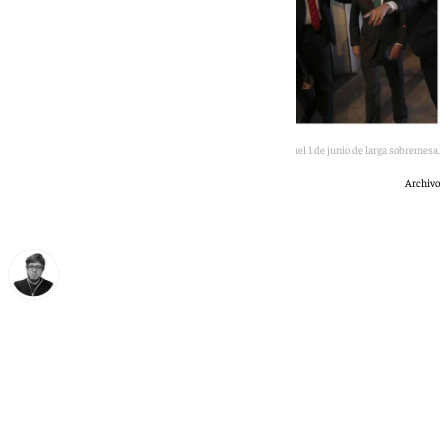
Pedro Sánchez toma posesión tras aquel 1 de junio de larga sobremesa.
Archivo
Enrique Rodríguez
lunes, 1 junio 2026, 09:44
Compartir: