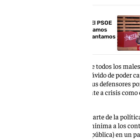
NOTICIA RELACIONADA
Sánchez avisa a la oposición: «El PSOE
puede tropezarse pero nunca damos
una batalla por perdida; nos levantamos
y avanzamos»
Para sus detractores, el rostro de todos los mal
polarizador social y un político ávido de poder c
‘bunkerizarse’ en La Moncloa. Sus defensores po
progresistas y su respuesta frente a crisis como
los que ha pasado.
Para los analistas, un ‘killer’ del arte de la polít
sus defectos para ganar por la mínima a los con
encontrar oposición (al menos pública) en un pa