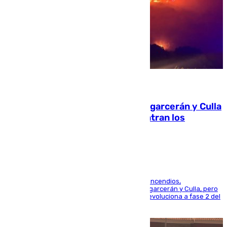
08.08.2026
Incendios de Castellón: Sierra Engarcerán y Culla
evolucionan positivamente y centran los
esfuerzos en Tírig
La UME se suma al operativo de control de los incendios,
progresando adecuadamente los de Sierra Engarcerán y Culla, pero
centrando todo el empeño en el de Culla, que evoluciona a fase 2 del
PEIF