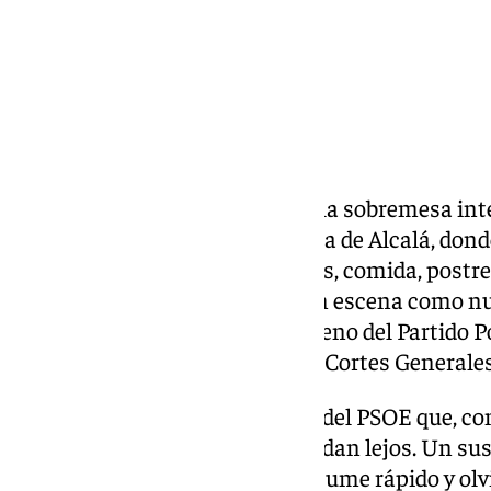
Se cumplen ocho años de aquella sobremesa int
el restaurante Arahy de la Puerta de Alcalá, dond
del PP les dio tiempo a entrantes, comida, postr
Sánchez irrumpía ya del todo en escena como nu
corrupción a gran escala en el seno del Partido 
palmario de aquel vuelco en las Cortes Generales
Ocho años de la vuelta al poder del PSOE que, co
en varios frentes judiciales, quedan lejos. Un s
en el que una sociedad que consume rápido y olv