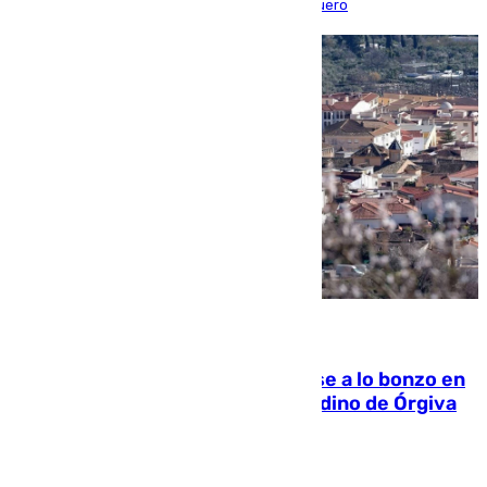
triunfo de los amistosos previo al arranque liguero
05.08.2026
Muere un indigente tras quemarse a lo bonzo en
una bañera en el municipio granadino de Órgiva