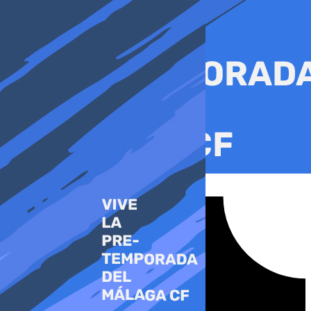
Ir
al
contenido
Tiktok