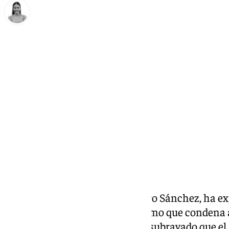
Natalia Baena
domingo, 23 noviembre 2025, 17:07
Compartir:
El presidente del Gobierno, Pedro Sánchez, ha e
la sentencia del Tribunal Supremo que condena al
Álvaro García Ortiz
, aunque ha subrayado que el 