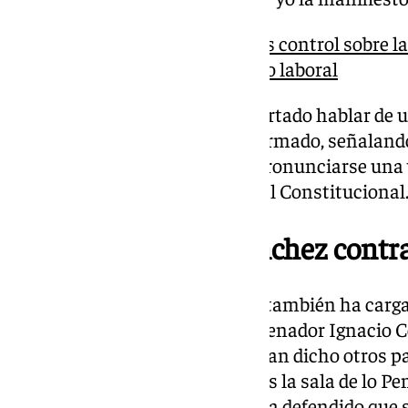
Sánchez pide en el G20 más control sobre la 
el impacto sobre el mercado laboral
Por otro lado, Sánchez ha descartado hablar de u
mismo no tiene sentido», ha afirmado, señaland
jurisdiccionales» que podrían pronunciarse una 
completa, en alusión al Tribunal Constitucional
Declaraciones de Sánchez contra
En sus declaraciones, Sánchez también ha carga
recordando las palabras del exsenador Ignacio 
escuchado nunca decir, como han dicho otros pa
controlar la Sala Segunda, que es la sala de lo P
puerta de atrás». Frente a ello, ha defendido qu