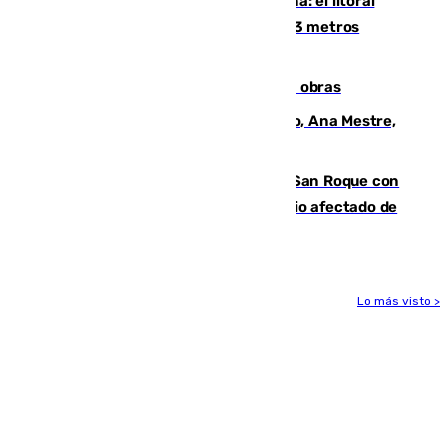
Julio supera a junio en basura marina: el litoral
occidental malagueño recoge más de 33 metros
cúbicos de residuos
El Cádiz se afila ante un Granada en obras
La nueva presidenta del Parlamento, Ana Mestre,
hace parada institucional en Cádiz
Estabilizado el incendio forestal de San Roque con
19 familias aún desalojadas y un domicilio afectado de
gravedad
Lo más visto >
Más noticias
Ver más >