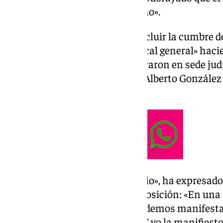
sentencias del Tribunal Supremo».
Desde Johannesburgo, tras concluir la cumbre de
que cree «en la inocencia del fiscal general» hac
periodistas «acreditados» declararon en sede judi
origen de las filtraciones sobre Alberto Gonzále
Ayuso.
«Nosotros lamentamos este fallo», ha expresado 
lo acata, aunque mantiene su posición: «En una
que vive España desde luego podemos manifestar
orientación de esta sentencia. Y yo la manifiesto