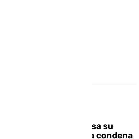
Andalucía
Pedro Sánchez expresa su
«discrepancia» con la condena