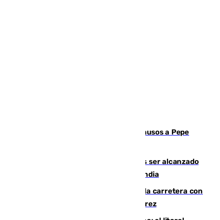
Granada despide con lágrimas y aplausos a Pepe
Habichuela
Un futbolista de 24 años muere tras ser alcanzado
por un rayo durante un partido en Tailandia
Muere un conductor tras salirse de la carretera con
su turismo en la A-480 a la altura de Jerez