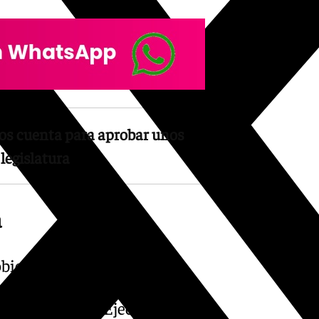
os cuenta para aprobar unos
legislatura
a
Gobierno no ha logrado
ue unos Presupuestos
l Congreso, el Ejecutivo