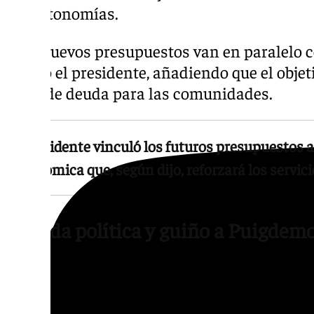
las autonomías.
«Los nuevos presupuestos van en paralelo c
afirmó el presidente, añadiendo que el obje
quita de deuda para las comunidades.
El presidente vinculó los futuros presupuestos 
autonómica que, según dijo, reforzará los servic
Agenda política y guiño a Puigdem
Sánchez también utilizó su intervención par
llamada Agenda del Reencuentro, una hoja de