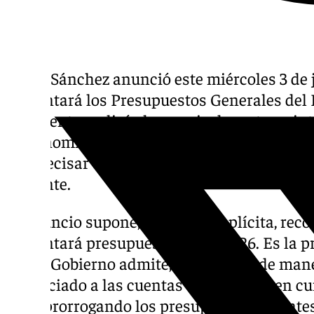
Pedro Sánchez anunció este miércoles 3 de 
presentará los Presupuestos Generales del E
presidente realizó el anuncio durante su in
d’Economía, un foro empresarial de referenc
sin precisar con qué respaldo parlamentari
adelante.
El anuncio supone, de forma implícita, reco
presentará presupuestos para 2026. Es la pr
que el Gobierno admite, aunque sea de mane
renunciado a las cuentas del ejercicio en cur
años prorrogando los presupuestos vigentes