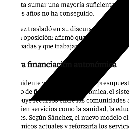
necesita sumar una mayoría suficiente de di
últimos años no ha conseguido.
Sánchez trasladó en su discurso un mensaje
ante la oposición: afirmó que no tiene inte
anticipadas y que trabajará hasta el final de 
Nueva financiación autonómica
El presidente vinculó el anuncio presupuest
modelo de financiación autonómica, el siste
distribuye recursos entre las comunidades
financien servicios como la sanidad, la educ
sociales. Según Sánchez, el nuevo modelo el
económicos actuales y reforzaría los servic