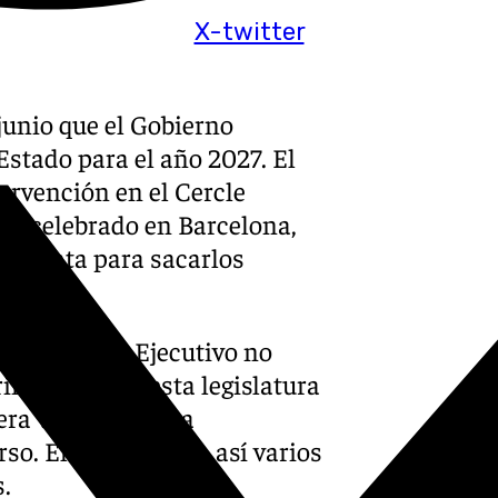
X-twitter
junio que el Gobierno
stado para el año 2027. El
tervención en el Cercle
ia celebrado en Barcelona,
o cuenta para sacarlos
nocer que el Ejecutivo no
imera vez en esta legislatura
ra velada, que ha
so. El Estado lleva así varios
.