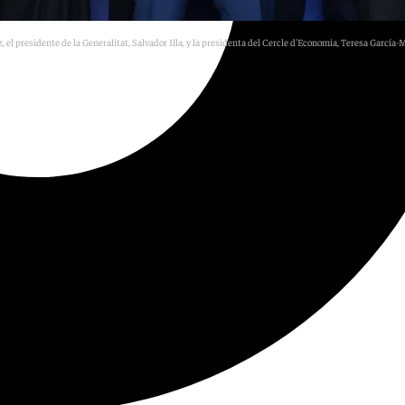
 el presidente de la Generalitat, Salvador Illa, y la presidenta del Cercle d'Economia, Teresa García-M