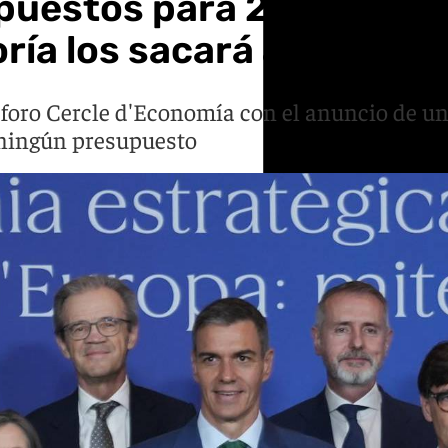
uestos para 2027 como 
ría los sacará adelante
l foro Cercle d'Economía con el anuncio de u
r ningún presupuesto