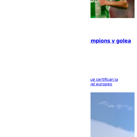
06.08.2026
El Betis supera el examen de Champions y golea
al Arsenal en Dublín (1-3)
Riquelme, Deossa y Fornals firman los tantos que certifican la
superioridad bética ante un rival de máximo nivel europeo