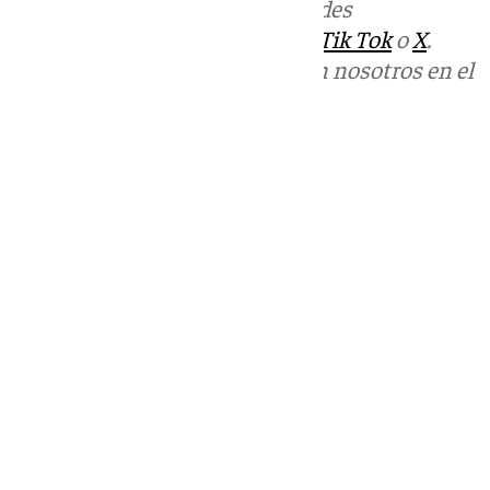
Más noticias de
101TV
en las redes
sociales:
Instagram
,
Facebook
,
Tik Tok
o
X
.
Puedes ponerte en contacto con nosotros en el
correo
informativos@101tv.es
Tags:
Últimas noticias