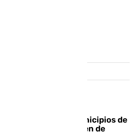
Andalucía
Seis de cada diez municipios de
tamaño medio carecen de