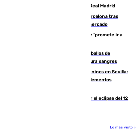
2032 tras cerrar su renovación con el Real Madrid
Rodrigo negocia su fichaje por el Barcelona tras
romper con el Madrid y revoluciona el mercado
El Rey traslada a Vivas su respaldo y "promete ir a
Ceuta" después de la crisis migratoria
El primer ciclo de las carreras de caballos de
Sanlúcar arranca este sábado con 27 pura sangres
Continúan los cierres de parques caninos en Sevilla:
se detectan alimentos que contienen elementos
peligrosos
Estos son los mejores sitios para ver el eclipse del 12
de agosto en la provincia de Málaga
Lo más visto >