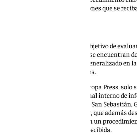
tramitación de las comunicaciones que se recib
Retraso generalizado
El
Tribunal de Cuentas
, con el objetivo de evalua
encuesta en 35 municipios que se encuentran de
descubrió un notable «retraso generalizado en l
informante» en estas localidades.
Según el informe, citado por Europa Press, solo 
habían logrado establecer el canal interno de in
establecido por la ley. Estos son San Sebastián, G
Mataró (Barcelona) y Santander, que además de
encargada del canal y aprobaron un procedimien
tramitación de la información recibida.