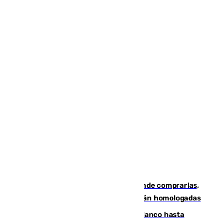
Gafas para el eclipse solar 2026: dónde comprarlas,
dónde conseguirlas y cómo saber si están homologadas
Vinícius Júnior seguirá vestido de blanco hasta