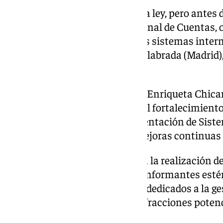
Fuera del plazo estipulado por la ley, pero antes 
fiscalización por parte del Tribunal de Cuentas,
comenzaron a implementar sus sistemas interno
Hermanas (Sevilla), Cádiz, Fuenlabrada (Madrid
y Torrejón de Ardoz (Madrid).
La presidenta de la institución, Enriqueta Chica
ayuntamientos a «persistir en el fortalecimient
controles, mediante la implementación de Sist
donde falten, y promoviendo mejoras continuas e
Además, el tribunal recomienda la realización d
difusión para asegurar que los informantes es
la existencia de estos sistemas dedicados a la g
que tengan conocimiento de infracciones potenc