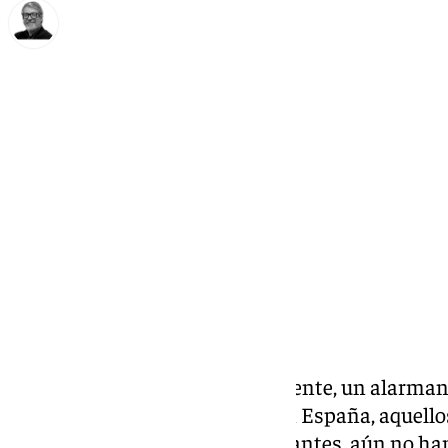
Francisco Marmolejo
domingo, 1 diciembre 2024, 12:40
Compartir:
De acuerdo con un análisis reciente, un alarman
diez municipios intermedios en España, aquello
entre 100.000 y 200.000 habitantes, aún no han