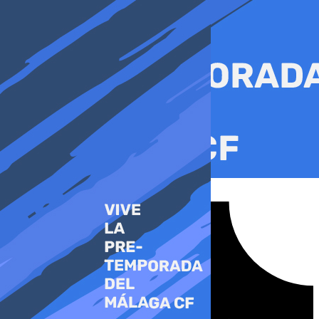
Ir
al
contenido
Tiktok