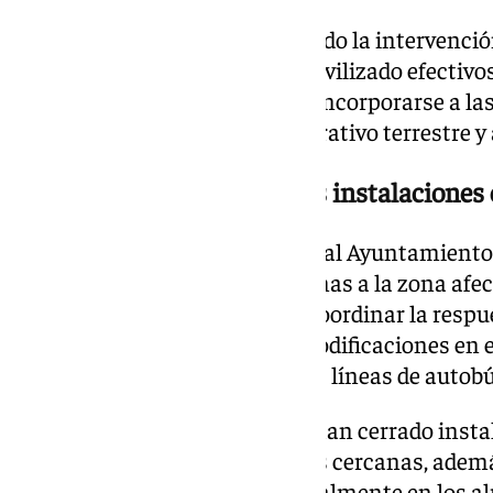
El Gobierno regional ha solicitado la intervenció
Emergencias (UME), que ha movilizado efectivos 
base en Bétera (Valencia) para incorporarse a las
refuerzo militar se suma al operativo terrestre y
Vecinos desalojados y varias instalaciones
El avance del fuego ha obligado al Ayuntamiento 
preventivos en viviendas cercanas a la zona afec
se ha trasladado al lugar para coordinar la res
registrado cortes de tráfico y modificaciones en 
desvíos y limitaciones en varias líneas de autobú
Como medida de seguridad, se han cerrado insta
municipales en varias pedanías cercanas, además
acceso a diferentes vías, especialmente en los al