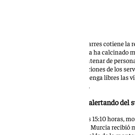
La localidad murciana de Los Garres cotiene la r
forestal de gran magnitud que ya ha calcinado m
y ha obligado a evacuar a un centenar de person
la población que siga las indicaciones de los ser
perímetros de seguridad y mantenga libres las ví
posibilidad de nuevos desalojos.
Más de 200 llamadas al 112 alertando del 
El fuego se originó en torno a las 15:10 horas, mo
emergencias 112 de la Región de Murcia recibió