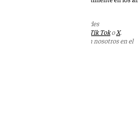
caminos rurales de la zona.
Más noticias de
101TV
en las redes
sociales:
Instagram
,
Facebook
,
Tik Tok
o
X
.
Puedes ponerte en contacto con nosotros en el
correo
informativos@101tv.es
Tags:
Últimas noticias