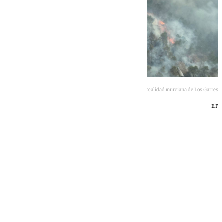
Imagen aérea del incendio en la localidad murciana de Los Garres
E.P
101 TV
martes, 2 junio 2026, 22:28
Compartir: