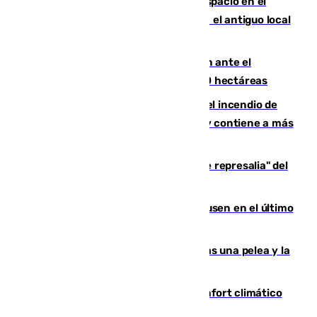
Las marca internacionales ganan espacio en el
Centro de Málaga: La Tagliatella abre en el antiguo local
de Vox Sports Bar
Moreno pide extremar la precaución ante el
incendio de Niebla, que supera las 4.000 hectáreas
340 personas más desalojadas por el incendio de
Niebla, que mantiene a 410 evacuadas y contiene a más
de 500 efectivos trabajando
Italia responde ante las "medidas de represalia" del
Gobierno de Sánchez
El Sevilla se desinfla ante el Leverkusen en el último
ensayo (1-2)
Tensión en la prisión de Alhaurín tras una pelea y la
incautación de un punzón
Málaga contabiliza 148 zonas de confort climático
para enfrentar las altas temperaturas