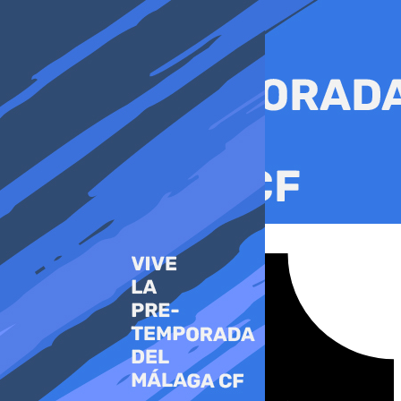
Ir
al
contenido
Tiktok