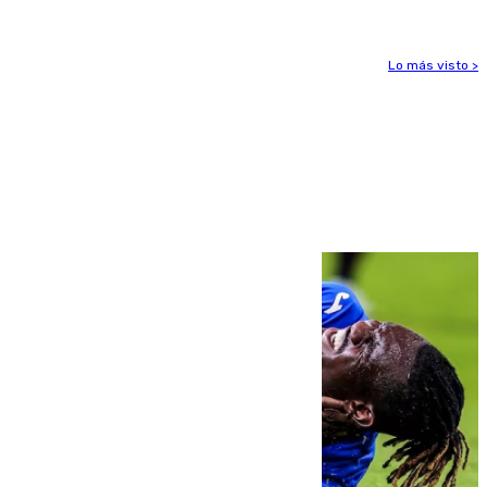
Lo más visto >
Más noticias
Ver más >