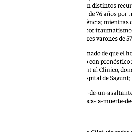
que hasta el lugar se movilizaron distintos recu
SAMU ha trasladado a un varón de 76 años por 
hasta el Hospital Clínico de València; mientras
trasladado a otros tres heridos por traumatismo
hospital de Sagunt. Se trata de tres varones de 57
Este domingo, el CICU ha informado de que el 
ingresado en el Hospital Clínico con pronóstico r
trasladado del hospital de Sagunt al Clínico, do
66 años está ingresado en el hospital de Sagunt; y 
https://www.101tv.es/el-ataque-de-un-asaltant
espiritu-de-gilet-valencia-provoca-la-muerte-de
«Calma y tranquilidad»
Por su parte, el Ayuntamiento de Gilet, vía redes