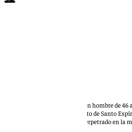
Francisco Marmolejo
domingo, 10 noviembre 2024, 18:45
Compartir:
La
Guardia Civil
ha detenido a un hombre de 46 a
contra los religiosos del convento de Santo Espír
localidad valenciana de Gilet, perpetrado en la 