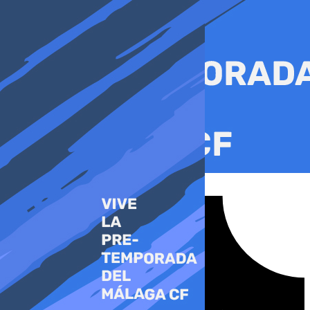
Ir
al
contenido
Tiktok