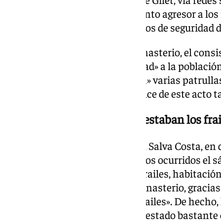
domingo la detención del presunto agresor a los 
agradecido a las fuerzas y cuerpos de seguridad 
Tras conocerse el ataque al monasterio, el consi
mensaje de «calma y tranquilidad» a la població
la noche «y hasta que haga falta» varias patrullas
encontraban «buscando al artífice de este acto t
«No había huéspedes y solo estaban los frai
En esta línea, el alcalde de Gilet, Salva Costa, e
Televisión, ha relatado los hechos ocurridos el 
empezó a apalear a los pobres frailes, habitació
situación caótica dentro del monasterio, gracia
hospedería y solo estaban los frailes». De hecho
continúa en este momento «en estado bastante crí