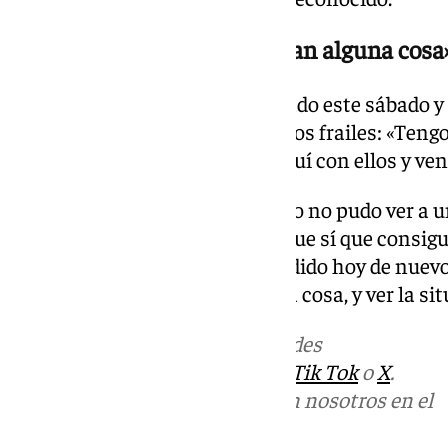
«Ver la situación y si necesitan alguna cosa
El propio alcalde se ha desplazado este sábado 
interesarse por la situación de los frailes: «Teng
pueblo de Gilet, y ayer estuve aquí con ellos y veng
Costa ha detallado que el sábado no pudo ver a u
dados de alta del hospital, aunque sí que consigu
por teléfono», por lo que ha acudido hoy de nuevo
estado está, si necesitan alguna cosa, y ver la si
Más noticias de
101TV
en las redes
sociales:
Instagram
,
Facebook
,
Tik Tok
o
X
.
Puedes ponerte en contacto con nosotros en el
correo
informativos@101tv.es