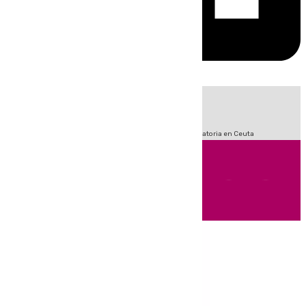
HOY
|
Fútbol
Sucesos
LaLiga
Primera División
Crisis Migratoria en Ceuta
Andalucía