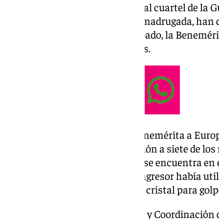
El arrestado ha sido trasladado al cuartel de la 
haber sido detenido durante la madrugada, han 
Tras el ataque perpetrado el sábado, la Benemér
del presunto autor de los hechos.
Según explicó este sábado la Benemérita a Europa 
monasterio
, se produjo la agresión a siete de los 
encontraban, uno de los cuales se encuentra en e
conocedoras apuntaron que el agresor había util
báculo e, incluso, una botella de cristal para golpe
Desde el Centro de Información y Coordinación 