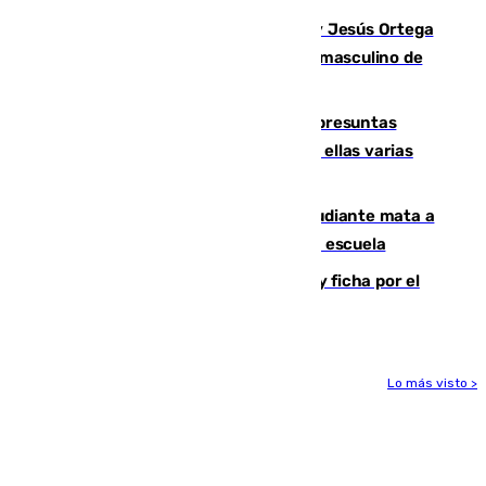
Dos sevillanos de oro: Manuel Cruz y Jesús Ortega
ganan el campeonato del mundo sub19 masculino de
remo
Un juzgado de Ceuta investiga seis presuntas
agresiones sexuales a migrantes, entre ellas varias
menores
Desastre en Tailandia: un joven estudiante mata a
tiros a sus abuelo y a profesores en una escuela
Luca Zidane rompe con el Granada y ficha por el
Leganés
Lo más visto >
Más noticias