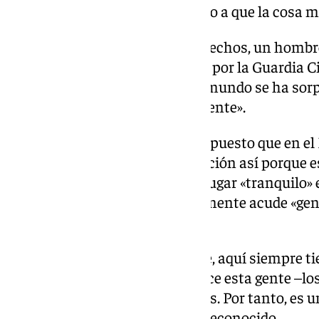
ahora se encuentran «esperando a que la cosa m
Sobre el presunto autor de los hechos, un hombr
detenido durante la madrugada por la Guardia Civ
no saben «nada» de él: «Todo el mundo se ha sor
ni en la casa ni por parte de la gente».
El responsable municipal ha expuesto que en el
«nunca habían visto» una situación así porque es 
donde viene mucha gente», un lugar «tranquilo» e
franciscanos» y al que puntualmente acude «gent
ejercicios espirituales».
«Es una cosa que es impensable, aquí siempre tie
mundo. Además, la obra que hace esta gente –los
volcada con los más necesitados. Por tanto, es u
todos con el pie cambiado», ha reconocido.