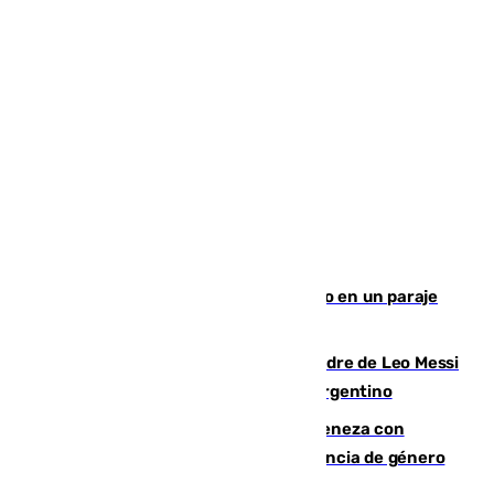
Los Bomberos combaten un incendio en un paraje
de Granada
Muere a los 68 años Jorge Messi, padre de Leo Messi
y pieza fundamental en la carrera del argentino
Retiene a su mujer en su casa y ameneza con
quemar la vivienda: nuevo caso de violencia de género
en Málaga