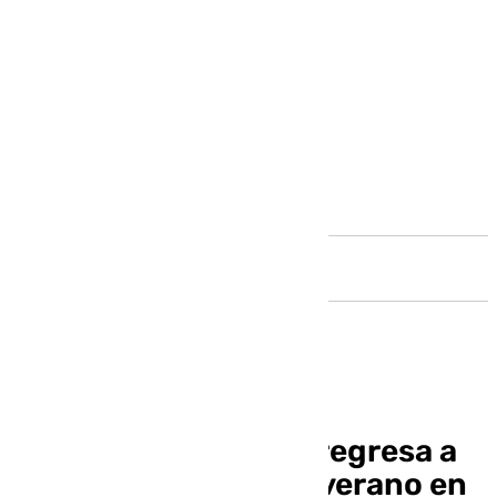
Andalucía
Un rebaño de ovejas regresa a
Huesca tras pasar el verano en