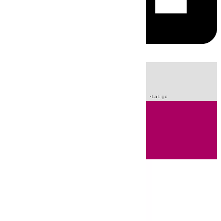
HOY
|
Incendios
Sucesos
Crisis Migratoria en Ceuta
Fútbol
LaLiga
Andalucía