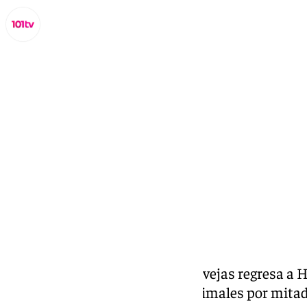
Miguel Alfonso
martes, 14 octubre 2025, 11:24
Compartir:
¡Impresionante! Un rebaño de ovejas regresa a H
los Pirineos. Así pasaban los animales por mitad 