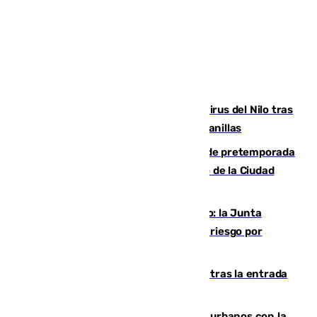
Málaga refuerza la vigilancia por el virus del Nilo tras
detectar un mosquito positivo en Campanillas
Málaga-Ceuta: cuarto compromiso de pretemporada
de los blanquiazules en busca del Trofeo de la Ciudad
Autónoma
Málaga, en alerta por el virus del Nilo: la Junta
decreta Campanillas como zona de alto riesgo por
varios casos recientes
El Gobierno registra 1.342 menores tras la entrada
masiva del pasado 30 de julio
Cádiz despide seis «puntos negros» urbanos con la