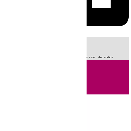
HOY
|
Fútbol
Primera División
Crisis Migratoria en Ceuta
Sucesos
Incendios
Andalucía