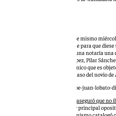
puesto actual.
Dimisión de Lobato
Lobato anunció su dimisión este mismo miércol
del partido en Madrid presionase para que diese 
haber admitido que registró en una notaría una 
Gabinete del ministro Óscar López, Pilar Sánche
había enviado un correo electrónico que es objet
revelación de secretos sobre el caso del novio de
https://www.101tv.es/crisis-psoe-juan-lobato-
Aunque en un principio Lobato
aseguró que no ib
secretario general del PSOE-M y principal oposi
acabó sucumbiendo a lo que el mismo catalogó 