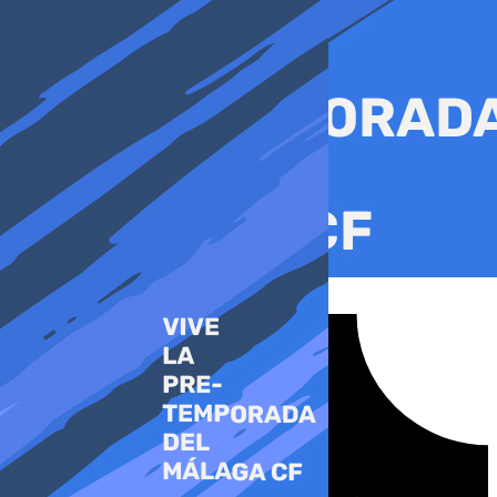
Ir
al
contenido
Tiktok