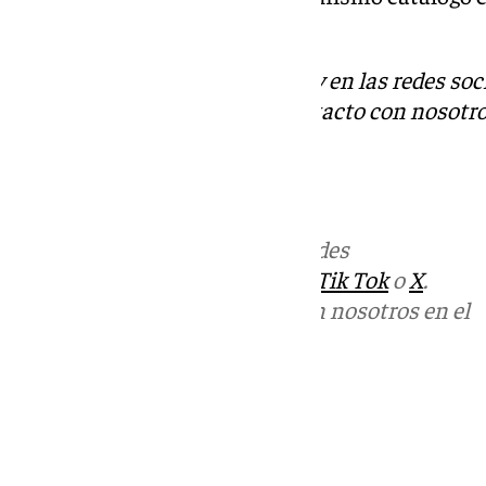
propio partido.
Descubre más noticias de 101Tv en las redes soc
Tok
o
X
. Puedes ponerte en contacto con nosotro
informativos@101tv.es
Más noticias de
101TV
en las redes
sociales:
Instagram
,
Facebook
,
Tik Tok
o
X
.
Puedes ponerte en contacto con nosotros en el
correo
informativos@101tv.es
Tags:
Últimas noticias