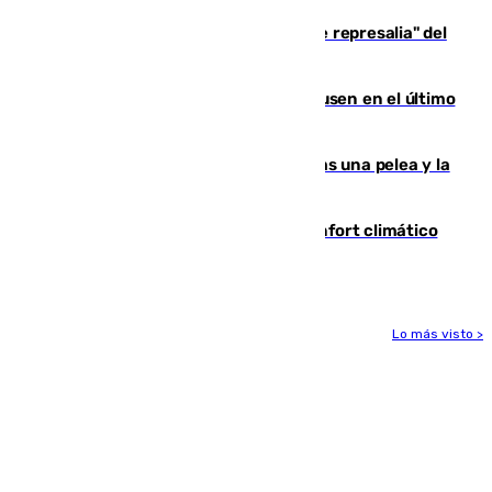
Italia responde ante las "medidas de represalia" del
Gobierno de Sánchez
El Sevilla se desinfla ante el Leverkusen en el último
ensayo (1-2)
Tensión en la prisión de Alhaurín tras una pelea y la
incautación de un punzón
Málaga contabiliza 148 zonas de confort climático
para enfrentar las altas temperaturas
Lo más visto >
Más noticias
Ver más >