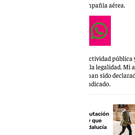
el rescate de la mencionada compañía aérea.
«Quiero reafirmar que toda mi actividad pública 
siempre con absoluto respeto a la legalidad. Mi a
remuneraciones que he tenido han sido declarad
transparencia y legalidad», ha indicado.
NOTICIA RELACIONADA
Juanma Moreno dice que la imputación
de Zapatero es algo «insólito» y que
hace días hacía campaña en Andalucía