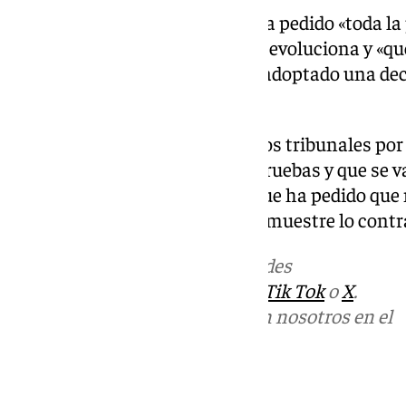
Por eso, el portavoz socialista ha pedido «toda 
asunto y ha apelado a ver cómo evoluciona y «qué
aportan para que un juez haya adoptado una dec
calificado de «muy grave».
«En los casos en los que están los tribunales por 
investigue, que se aporten las pruebas y que se v
justicia», ha defendido López, que ha pedido que
proceso a nadie hasta que se demuestre lo contra
Más noticias de
101TV
en las redes
sociales:
Instagram
,
Facebook
,
Tik Tok
o
X
.
Puedes ponerte en contacto con nosotros en el
correo
informativos@101tv.es
Tags: