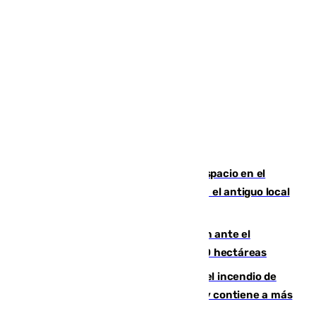
Las marca internacionales ganan espacio en el
Centro de Málaga: La Tagliatella abre en el antiguo local
de Vox Sports Bar
Moreno pide extremar la precaución ante el
incendio de Niebla, que supera las 4.000 hectáreas
340 personas más desalojadas por el incendio de
Niebla, que mantiene a 410 evacuadas y contiene a más
de 500 efectivos trabajando