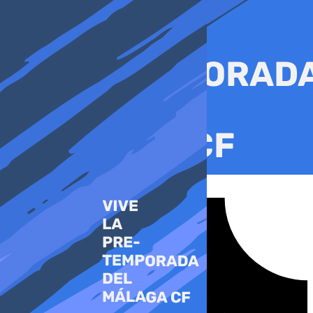
Ir
al
contenido
Tiktok