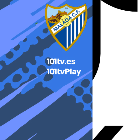
X-twitter