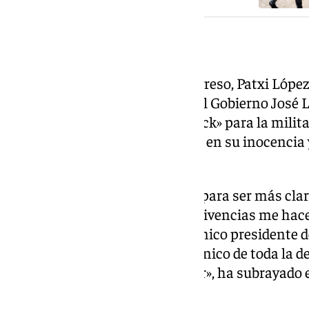
Patxi López, en «shock»
El portavoz del PSOE en el Congreso, Patxi López
imputación del expresidente del Gobierno José L
caso Plus Ultra supone un «shock» para la militan
aunque ha asegurado que creen en su inocencia 
nombre».
«A mí me cuesta creer, es decir, para ser más cla
un corrupto, sino al revés. Mis vivencias me hac
inocencia. Además, ha sido el único presidente d
ningún ministro imputado, el único de toda la 
siempre una conducta ejemplar», ha subrayado e
Congreso.