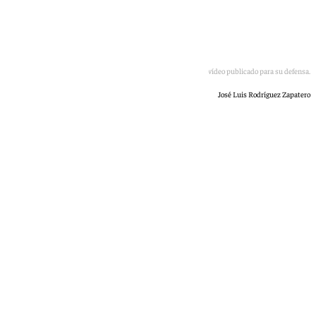
Zapatero, en el vídeo publicado para su defensa.
José Luis Rodríguez Zapatero
101 TV
martes, 19 mayo 2026, 15:06
Compartir: