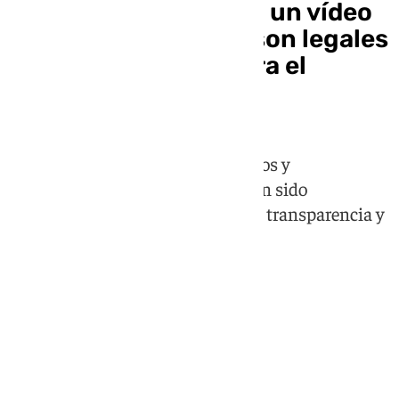
Zapatero defiende en un vídeo
que sus actividades son legales
y niega gestiones para el
rescate de Plus Ultra
"Mi actividad privada y los ingresos y
remuneraciones que he tenido han sido
declarados vía IRPF, con absoluta transparencia y
legalidad", ha dicho