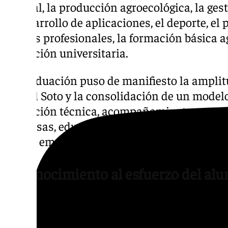
natural, la producción agroecológica, la gest
el desarrollo de aplicaciones, el deporte, el
riesgos profesionales, la formación básica agr
formación universitaria.
La graduación puso de manifiesto la amplitu
EFA El Soto y la consolidación de un mode
formación técnica, acompañamiento persona
empresas, educación en valores y una estre
social, empresarial y rural.
Reconocimiento al esfuerzo del al
Uno de los momentos centrales del acto fue
alumnado graduado, introducida por D. Án