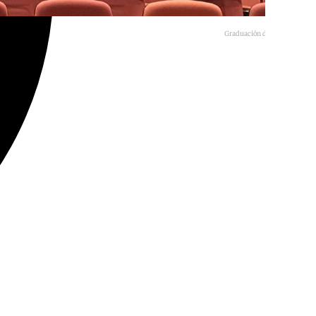
Graduación de EFA El Soto.
101TV