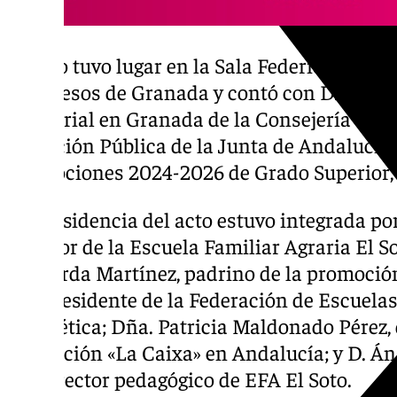
El acto tuvo lugar en la Sala Federico Garcí
Congresos de Granada y contó con D. Luis 
territorial en Granada de la Consejería de J
y Función Pública de la Junta de Andalucía
promociones 2024-2026 de Grado Superior,
La presidencia del acto estuvo integrada po
director de la Escuela Familiar Agraria El S
Recuerda Martínez, padrino de la promoción
vicepresidente de la Federación de Escuela
Penibética; Dña. Patricia Maldonado Pérez,
Fundación «La Caixa» en Andalucía; y D. Á
subdirector pedagógico de EFA El Soto.