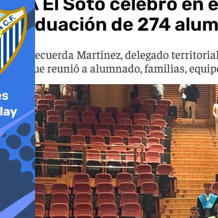
EFA El Soto celebró en 
graduación de 274 alu
Luis Recuerda Martínez, delegado territoria
acto que reunió a alumnado, familias, equip