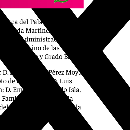
a Lorca del Palacio de
Recuerda Martínez, delegado
usticia, Administración Local
, como padrino de las
 Grado Medio y Grado Básico.
r D. José Manuel Pérez Moya,
oto de Chauchina; D. Luis
; D. Emilio Maldonado Isla,
s Familiares de Andalucía
 delegada en Andalucía de la
ngel Henares Maldonado,