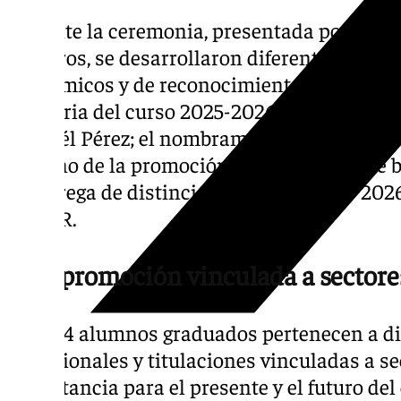
Durante la ceremonia, presentada por Dña
Cisneros, se desarrollaron diferentes mome
académicos y de reconocimiento, entre ellos
memoria del curso 2025-2026, a cargo del di
Manuél Pérez; el nombramiento e imposición
padrino de la promoción; la imposición de
la entrega de distinciones «EFA El Soto 2026
FADER.
Una promoción vinculada a sectores
Los 274 alumnos graduados pertenecen a di
profesionales y titulaciones vinculadas a se
importancia para el presente y el futuro de