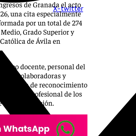
ongresos de Granada el acto
X-twitter
26, una cita especialmente
formada por un total de 274
Medio, Grado Superior y
Católica de Ávila en
equipo docente, personal del
presas colaboradoras y
a jornada de reconocimiento
ersonal y profesional de los
 de su formación.