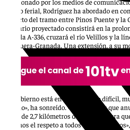
Cuestionado por los medios de comunicació
recinto ferial, Rodríguez ha abordado en con
proyecto del tramo entre Pinos Puente y la C
itinerario proyectado consistirá en la prol
hasta la A-336, cruzará el río Velillos y la lí
Antequera-Granada. Una extensión, a su mod
«El Gobierno está en un momento difícil, mu
es malo», ha sonreído. «La verdad es que an
tramo de 2,7 kilómetros de una carretera qu
faltarnos el respeto a todos los granadinos»