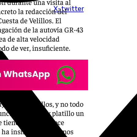
n durante una visita al
X-twitter
creto la redacción del
uesta de Velillos. El
ongación de la autovía GR-43
nea de alta velocidad
o de ver, insuficiente.
y duro para ellos, y no todo
unciar a bombo y platillo un
e tiene 140 me parece
, ha insistido. «Seguimos