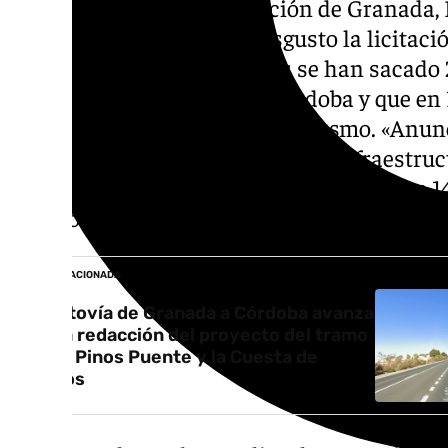
El presidente de la Diputación de Granada, 
valorado con un irónico disgusto la licitac
a Córdoba. «Si en cinco años se han sacado 
50 años podamos llegar a Córdoba y que en
Badajoz», ha expuesto con sarcasmo. «Anunc
para salvar las inversiones y las infraestr
de 2,7 kilómetros de una autovía que tiene
de pelo a todos los granadinos», ha apostill
NOTICIA RELACIONADA
La autovía de Granada a Córdoba avanza
con la redacción del proyecto del tramo
entre Pinos Puente y la Cuesta de
Velillos