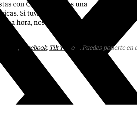
ustas con Córdoba, que es una
ricas. Si tuviésemos
 una hora, nos iría mejor a
tagram
,
Facebook
,
Tik Tok
o
X
. Puedes ponerte en 