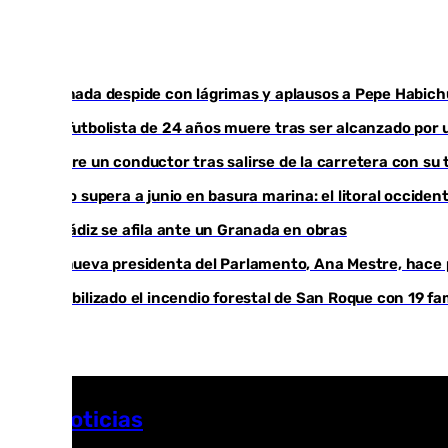
Granada despide con lágrimas y aplausos a Pepe Habich
Un futbolista de 24 años muere tras ser alcanzado por 
Muere un conductor tras salirse de la carretera con su 
Julio supera a junio en basura marina: el litoral occid
El Cádiz se afila ante un Granada en obras
La nueva presidenta del Parlamento, Ana Mestre, hace p
Estabilizado el incendio forestal de San Roque con 19 fa
Más noticias