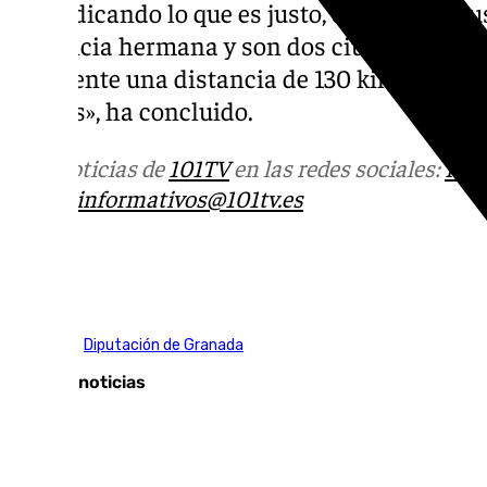
reivindicando lo que es justo, conexiones j
provincia hermana y son dos ciudades histó
realmente una distancia de 130 kilómetros y
las dos», ha concluido.
Más noticias de
101TV
en las redes sociales:
Ins
correo
informativos@101tv.es
Tags:
Córdoba
Diputación de Granada
Últimas noticias