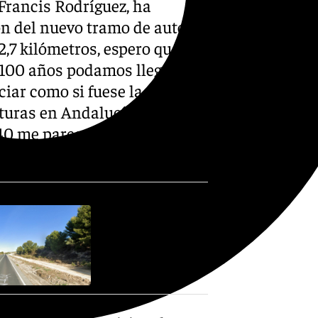
Francis Rodríguez, ha
ión del nuevo tramo de autovía
2,7 kilómetros, espero que en
 100 años podamos llegar a
iar como si fuese la obra
ucturas en Andalucía un tramo
 140 me parece una tomadura
ado.