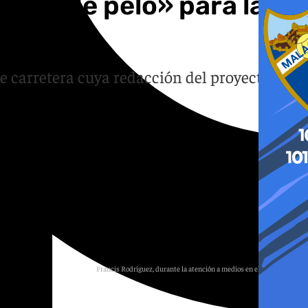
dura de pelo» para la
de carretera cuya redacción del proyecto ha
Francis Rodríguez, durante la atención a medios en el recinto ferial.
Antonio Expósito