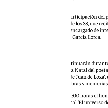
aquel histórico encuentro.
La jornada incluyó además la participación del p
los integrantes de la Comisión de los 33, que reci
actuación del Cuarteto Nazarí, encargado de int
popular recopilado por Federico García Lorca.
El homenaje continúa
Los actos conmemorativos continuarán durante
propuestas culturales en la Casa Natal del poeta. 
lugar la recepción de ‘El legado de Juan de Loxa’
difusión y conservación de las obras y memorias
Por último, el 11 de junio a las 21:00 horas el 
el espectáculo dramático-musical ‘El universo de