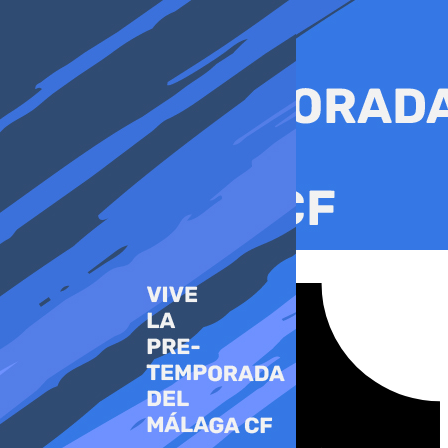
Ir
al
contenido
Tiktok