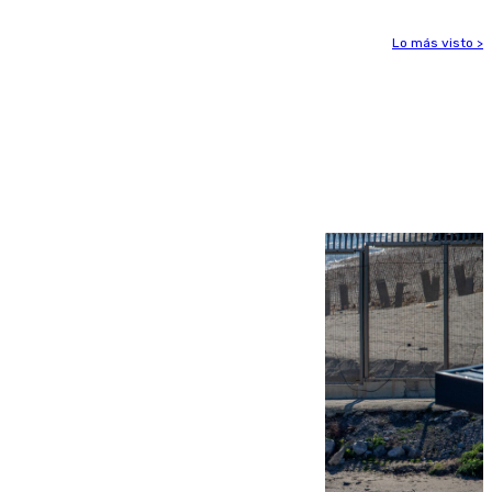
Lo más visto >
Más noticias
Ver más >