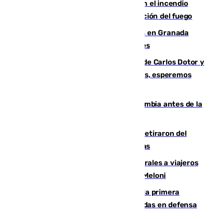
Activado el nivel 2 de emergencia en el incendio
forestal de Niebla por la compleja evolución del fuego
Controlado un incendio de rastrojos en Granada
junto a la autovía y al Callejón de Nogales
Juanfran Funes, sobre las lesiones de Carlos Dotor y
Fernando Calero: “Estamos preocupados, esperemos
que no sea nada”
Felipe VI refuerza los lazos con Colombia antes de la
llegada del nuevo presidente
Fernando Calero y Carlos Dotor se retiraron del
encuentro contra el Ceuta con molestias
España restablece controles temporales a viajeros
procedentes de Italia como repuesta a Meloni
El Málaga cae ante el Ceuta y suma la primera
derrota de la pretemporada dejando dudas en defensa