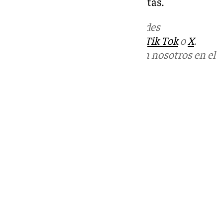
Daniel Acebes como protagonistas.
Más noticias de
101TV
en las redes
sociales:
Instagram
,
Facebook
,
Tik Tok
o
X
.
Puedes ponerte en contacto con nosotros en el
correo
informativos@101tv.es
Tags:
Diputación de Granada
Últimas noticias