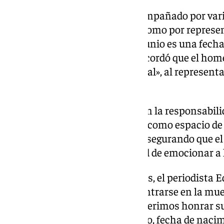
Durante el acto, Rodríguez, acompañado por vari
aún permanecen con vida, así como por represen
culturales, subrayó que el 5 de junio es una fech
reconocimiento». Asimismo, recordó que el home
«mucho más que un acto cultural», al represent
respeto y amor hacia Federico».
El presidente también incidió en la responsabilid
papel de la Casa Natal de Lorca como espacio de r
creación artística y el talento, asegurando que 
por mantener viva su capacidad de emocionar a 
En nombre de los homenajeados, el periodista E
objetivo de aquel acto no fue centrarse en la mue
legado literario y humano. «Preferimos honrar su 
explicar la elección del 5 de junio, fecha de naci