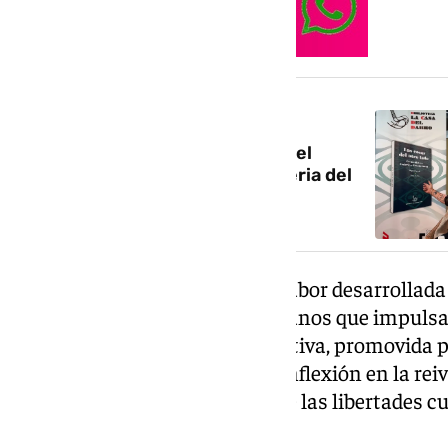
NOTICIA RELACIONADA
‘Las cosas del otro lado’ revela el
poema inédito de Lorca en la Feria del
Libro de Granada
La distinción pone en valor la labor desarrollad
intelectuales, artistas y ciudadanos que impuls
poeta granadino. Aquella iniciativa, promovida 
de los 33’, supuso un punto de inflexión en la rei
de Lorca y en la recuperación de las libertades cu
provincia.