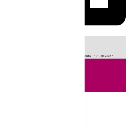
HOY
|
Fútbol
Primera División
LaLiga
Crisis Migratoria en Ceuta
101 Televisión
Andalucía