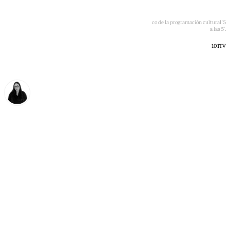
La institución provincial ha ofrecido el reconocimiento en el marco de la programación cultural '5
a las 5'.
101TV
Diana Marteniuc
sábado, 6 junio 2026, 17:48
Compartir: