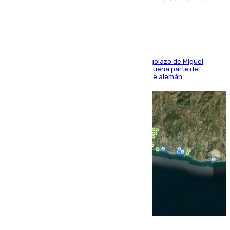
último ensayo (1-2)
El conjunto de Luis García se adelantó con un golazo de Miguel
Sierra y ofreció buenas sensaciones durante buena parte del
encuentro, pero acabó cediendo ante el empuje alemán