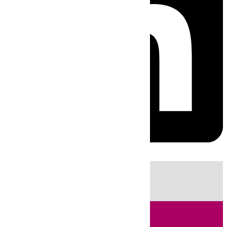
HOY
|
Incendios
Sucesos
Fútbol
LaLiga
Huelva