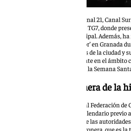
Su carrera ha estado ligada a Canal 21, Canal Sur 
de los rostros más conocidos de TG7, donde pres
programas de contenido municipal. Además, ha 
retransmisiones de ‘El Llamador’ en Granada du
compromiso con las tradiciones de la ciudad y s
convertido en una figura referente en el ámbito co
designación como pregonera de la Semana Sant
Tercera mujer pregonera de la hi
El pregón, organizado por la Real Federación de 
las citas más señaladas en el calendario previo
comienza con la intervención de las autoridades
federación, dando paso a la pregonera, que es la 