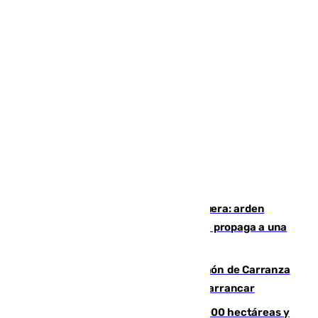
Incendio en un vertedero de Antequera: arden
chatarra, muebles y palets y el fuego se propaga a una
zona de monte
Las Palmas conquista el Trofeo Ramón de Carranza
y somete a un Cádiz que no termina de arrancar
El incendio de Niebla alcanza las 8.000 hectáreas y