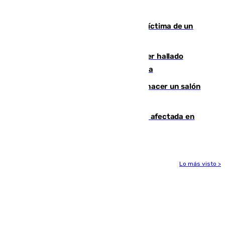
mantiene desalojadas a 474 personas
El tenista checho Lehecka, nueva víctima de un
Rafa Jódar que está siendo imparable
Muere un hombre de 58 años tras ser hallado
inconsciente en una piscina en Cómpeta
Un tribunal federal impide a Trump hacer un salón
de baile en la Casa Blanca
Incendios de Castellón: la superficie afectada en
Tírig roza las 400 hectáreas
Lo más visto >
Más noticias
Ver más >