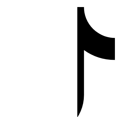
Ir
Tiktok
al
contenido