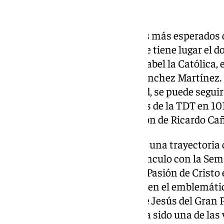
Granada vive uno de los eventos más esperados d
Semana Santa 2025. El acto, que tiene lugar el d
horas en el Teatro Municipal Isabel la Católica, 
granadina María del Carmen Sánchez Martínez. E
de la Semana Santa en la ciudad, se puede seguir 
retransmisión de 101TV a través de la TDT en 1
digital 101tv.es con la conducción de Ricardo Ca
María del Carmen Sánchez, con una trayectoria 
comunicación y un profundo vínculo con la Sem
responsabilidad de anunciar la Pasión de Cristo
autoridades, cofrades y devotos en el emblemáti
la Hermandad de Nuestro Padre Jesús del Gran P
Esperanza desde los años 80, ha sido una de las