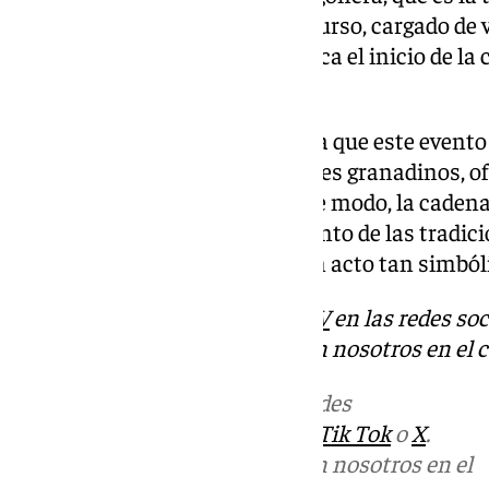
desempeñar este papel. Su discurso, cargado de 
a las cofradías granadinas, marca el inicio de l
Santa 2025.
La cobertura de 101TV garantiza que este evento 
teatro y llegue a todos los hogares granadinos, 
calidad y en tiempo real. De este modo, la cadena
información local y el seguimiento de las tradi
los espectadores disfrutar de un acto tan simból
Descubre más noticias de
101TV
en las redes soc
Puedes ponerte en contacto con nosotros en el 
Más noticias de
101TV
en las redes
sociales:
Instagram
,
Facebook
,
Tik Tok
o
X
.
Puedes ponerte en contacto con nosotros en el