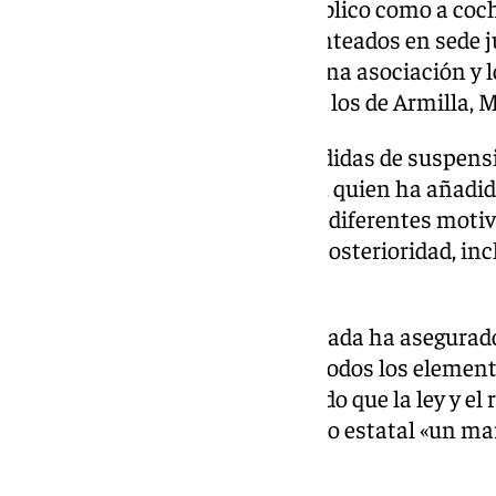
etiqueta tanto al transporte público como a coc
también a los seis recursos planteados en sede ju
de Vox, uno particular, otro de una asociación y
metropolitanos, en referencia a los de Armilla, 
Algunos han interesado las medidas de suspensi
estudiadas, ha explicado Agudo, quien ha añadid
España «han sido anuladas por diferentes moti
corregido y estén vigentes con posterioridad, in
Madrid.
Desde el Ayuntamiento de Granada ha asegurado
las sentencias, desarrollando «todos los element
edil de Movilidad, quien ha afeado que la ley y el
asunto plantean desde el ámbito estatal «un mar
administraciones».