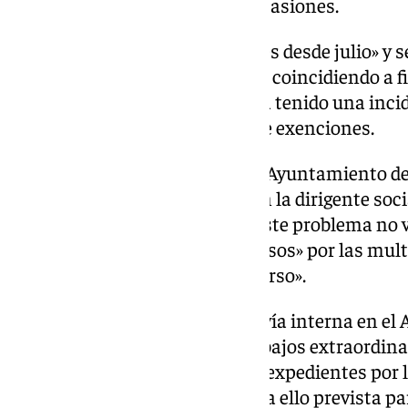
presupuestarias» en muchas ocasiones.
Se están «acentuando peticiones desde julio» y 
desde principios de septiembre, coincidiendo a f
de carga administrativa «que ha tenido una inci
momento, por la tramitación de exenciones.
Para la portavoz del PSOE en el Ayuntamiento d
expuesto en la misma comisión la dirigente socia
absolutamente colapsada» y «este problema no va
primera fase llegarán los «recursos» por las multa
casuísticas, «habrá que darle curso».
Ha apuntado a la solicitud por vía interna en e
otros departamentos para «trabajos extraordina
de tarde para la tramitación de expedientes por l
con una «sesión formativa» para ello prevista p