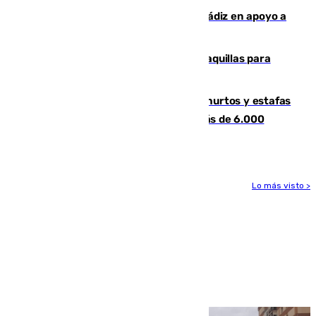
CIES NO moviliza a la provincia de Cádiz en apoyo a
la respuesta humanitaria de Ceuta
El mercado de Jerez refrigera sus taquillas para
facilitar las compras a sus visitantes
Detenida una pareja por presuntos hurtos y estafas
en Málaga tras ser descubiertos con más de 6.000
euros
Lo más visto >
Más noticias
Ver más >