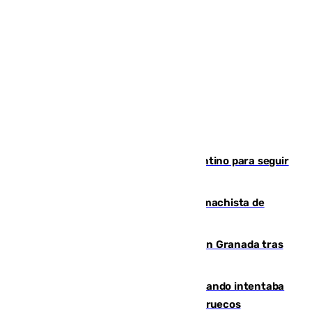
Marruecos, la principal baza de Infantino para seguir
al frente de la FIFA
Pedro Sánchez condena el crimen machista de
Benahavís
Angustioso rescate de una familia en Granada tras
caer su coche por un terraplén
Fallece un joven tras caer al mar cuando intentaba
entrar en parapente a Ceuta desde Marruecos