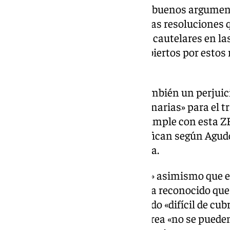
Ha sostenido el «buen trabajo y buenos argumen
ZBE de Granada «pendiente de las resoluciones 
juzgados por posibles «medidas cautelares en l
la conclusión de los procesos abiertos por estos 
tiempo».
«No tenerla vigente causaría también un perjui
ciudad por subvenciones «millonarias» para el t
conceden precisamente si se cumple con esta ZB
tiene el Ayuntamiento, no certifican según Agu
comercios del centro de Granada.
Ha calificado de «rocambolesco» asimismo que el
«previsión» en su aplicación y ha reconocido que
Ayuntamiento el personal ha sido «difícil de cubr
han venido solicitando por su área «no se puede