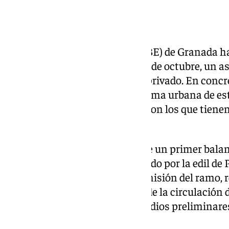
La
Zona de Bajas Emisiones
(ZBE) de Granada ha
vigor con sanciones el pasado 1 de octubre, un a
público y una disminución del privado. En concr
un 7,89% la circulación en la trama urbana de es
etiqueta medioambiental, que son los que tienen 
capital granadina.
Este último dato, en el marco de un primer balan
del PP, de la ZBE, ha sido facilitado por la edil d
Movilidad, Ana Agudo, en la comisión del ramo, 
en la «disminución paulatina» de la circulación 
ambiental, sobre la que los estudios preliminar
en torno al 15%.