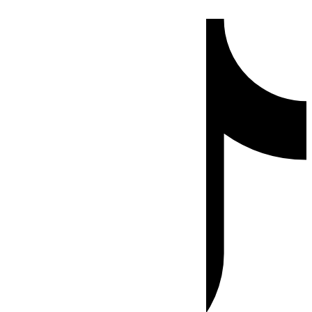
Ir
Tiktok
al
contenido