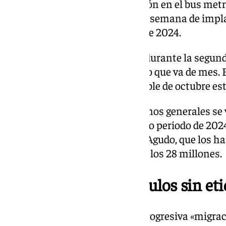
primera semana de implantación en el bus metro
validaciones más en la primera semana de impl
respecto de la misma semana de 2024.
Un dato que se veía revalidado durante la segun
validaciones más, y el resto de lo que va de mes.
urbano, la información disponible de octubre est
Pero ya en septiembre en términos generales se 
validaciones respecto del mismo periodo de 202
millones de ellas, ha precisado Agudo, que los 
el año pasado se llegó en total a los 28 millones.
«Migración» de vehículos sin et
Ha adelantado por tanto una progresiva «migraci