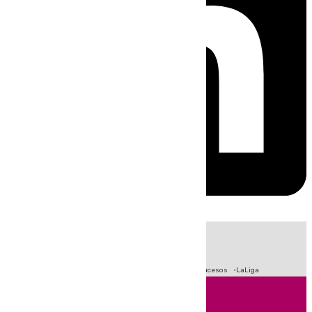
HOY
|
Fútbol
Primera División
Crisis Migratoria en Ceuta
Sucesos
LaLiga