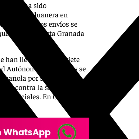
nínsula ha sido
igilancia Aduanera en
onal. Entre esos envíos se
que llegaron hasta Granada
e han llevado a cabo siete
dad Autónoma de Melilla y se
española por su presunta
nal y contra la salud pública,
s policiales. En Granada ha