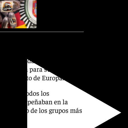
, cuando la Policía Nacional
criminal perfectamente
la dedicada al envío de
Península para su posterior
 y del resto de Europa.
ificar a todos los
 que desempeñaban en la
sta era uno de los grupos más