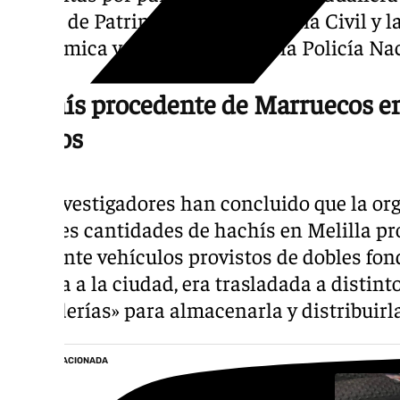
Grupo de Patrimonio de la Guardia Civil y 
Económica y Fiscal (UDEF) de la Policía Na
Hachís procedente de Marruecos en
fondos
Los investigadores han concluido que la or
grandes cantidades de hachís en Melilla p
mediante vehículos provistos de dobles fon
llegaba a la ciudad, era trasladada a distin
«guarderías» para almacenarla y distribuirla
NOTICIA RELACIONADA