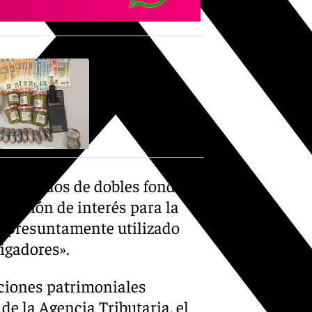
s dotados de dobles fondos,
ntación de interés para la
s «presuntamente utilizado
tigadores».
aciones patrimoniales
de la Agencia Tributaria, el