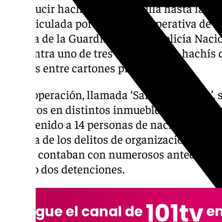
introducir hachís desde Melilla hasta la Pe
desarticulada por la Unidad Operativa de V
Melilla de la Guardia Civil y la Policía Naci
encuentra uno de tres toneladas de hachís 
ocultas entre cartones prensados.
En la operación, llamada ‘Sarcina-Orange’, s
registros en distintos inmuebles de la Ciu
ha detenido a 14 personas de nacionalidad 
autoría de los delitos de organización crimi
que ya contaban con numerosos antecedente
habido dos detenciones.