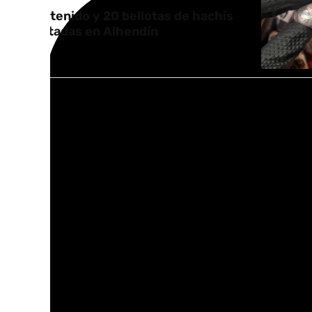
Un detenido y 20 bellotas de hachís
incautadas en Alhendín
La investigación se inició en marzo de 2025
detectó la existencia de una organización 
organizada y jerarquizada asentada en Melil
importantes cantidades de hachís hacia la 
distribución por distintos puntos de España
Tras una «ardua investigación, se pudo ident
integrantes del entramado y las funciones
organización». Asimismo, se averiguó que e
activos en el litoral mediterráneo.