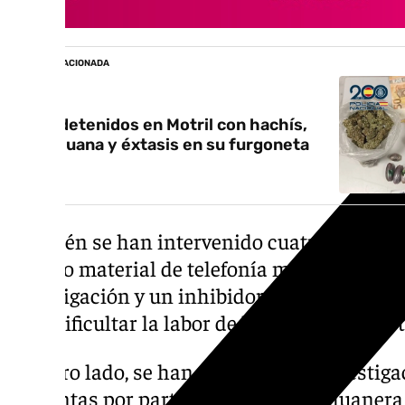
NOTICIA RELACIONADA
Tres detenidos en Motril con hachís,
marihuana y éxtasis en su furgoneta
También se han intervenido cuatro vehículo
diverso material de telefonía móvil, docume
investigación y un inhibidor de frecuencia
para dificultar la labor de los equipos inves
Por otro lado, se han desarrollado investig
conjuntas por parte de Vigilancia Aduanera 