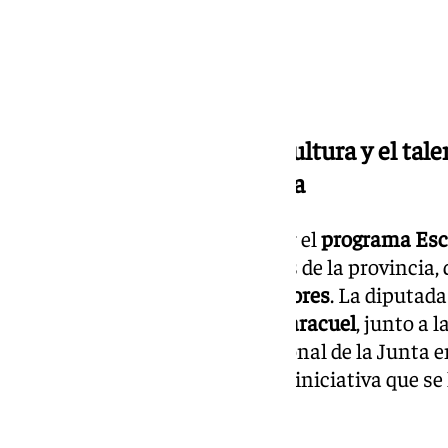
El programa promueve la cultura y el talen
periodos: otoño y primavera
Granada se prepara para acoger el
programa Esc
escénicas
destinado a escolares de la provincia,
más de
8.000 jóvenes espectadores
. La diputada
Diputación
de
Granada
,
Pilar Caracuel
, junto a 
Educativo y Formación Profesional de la Junta 
presentaron esta emocionante iniciativa que se l
otoño y primavera
.