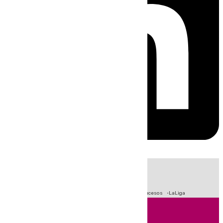
HOY
|
Fútbol
Primera División
Crisis Migratoria en Ceuta
Sucesos
LaLiga