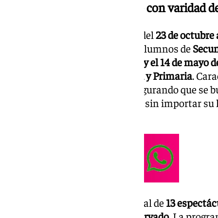
Un calendario diversificado con varidad 
Los espectáculos comenzarán del
23 de octubre 
dirigidos principalmente a los alumnos de
Secun
primavera, entre el
13 de marzo y el 14 de mayo 
escolares de
Educación Infantil y Primaria
. Car
esta
apuesta por la cultura
, asegurando que se b
servicio a todos los ciudadanos, sin importar su 
situación económica».
El programa contará con un total de
13 espectác
los cuales el
96% ya ha sido reservado
. La progr