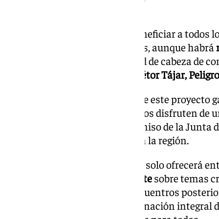
los estudiantes.
Escenia tiene como objetivo beneficiar a todos l
través de sus centros educativos, aunque habrá
albergarán funciones en calidad de cabeza de c
Vaqueros, Guadix, Huéscar, Huétor Tájar, Peligr
La diputada Caracuel afirmó que este proyecto 
escolares
de distintos municipios disfruten de 
calidad
, asegurando el compromiso de la Junta 
promover el talento escénico
en la región.
Este ciclo de artes escénicas no solo ofrecerá e
fomentará la
reflexión
y el
debate
sobre temas cru
Con
charlas de mediación
y encuentros posterior
que Escenia contribuya a la formación integral 