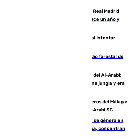
Juventud Cofrade de Málaga
El fichaje más caro de la historia del Real Madrid
costaba 105 millones de euros menos hace un año y
jugaba en Leganés
Ceuta suma 82 fallecidos en el mar al intentar
cruzar la frontera española
Huelva eleva a emergencia el incendio forestal de
Niebla
Juanfran Funes, sobre el duro juego del Al-Arabi:
“Por momentos nos hemos metido en una jungla y era
hasta peligroso”
Ya se han estrenado los tres delanteros del Málaga:
Eneko Jauregui, bigoleador contra el Al-Arabi SC
35 mujeres asesinadas por violencia de género en
España en este 2026: Andalucía y Málaga, concentran
el foco de la tragedia