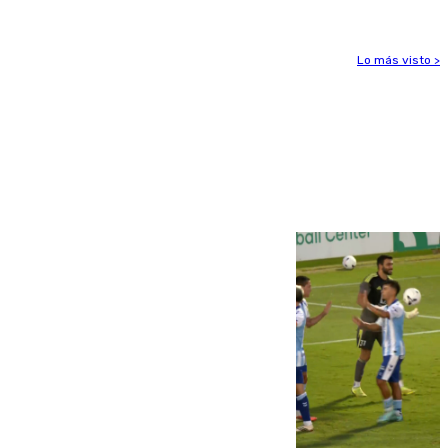
Lo más visto >
Más noticias
Ver más >