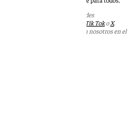
una
cultura inclusiva
y accesible para todos.
Más noticias de
101TV
en las redes
sociales:
Instagram
,
Facebook
,
Tik Tok
o
X
.
Puedes ponerte en contacto con nosotros en el
correo
informativos@101tv.es
Tags:
Últimas noticias