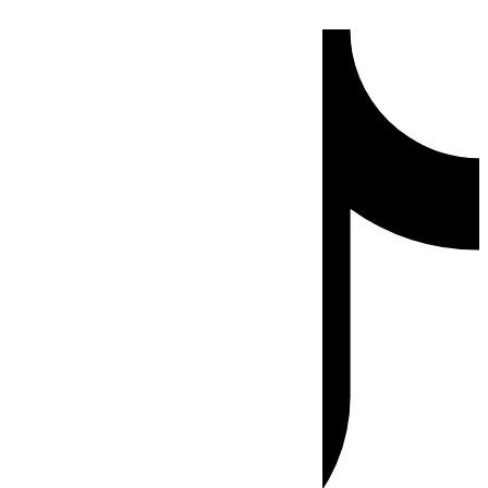
Ir
Tiktok
al
contenido