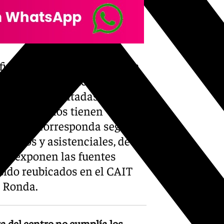
n de evitar el cierre, si bien
ministrativo de Recursos
aciones adjuntadas, por lo
ón». «Los niños tienen
o que le corresponda según el
écnicos y asistenciales, de
as», exponen las fuentes
sido reubicados en el CAIT
e Ronda.
a del centro no cumplía los