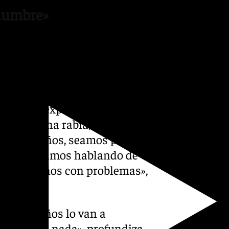
idumbre»
que todavía no está abierto,
tro, nos quedaríamos sin
 Ese niño está acostumbrado
e, sabe de sus necesidades y
 línea se expresa Paula
nemos mucha rabia, mucha
uestros niños, seamos padres,
 niños. Estamos hablando de
ños pequeños con problemas»,
os pequeños lo van a
o sabemos nada», profundiza.