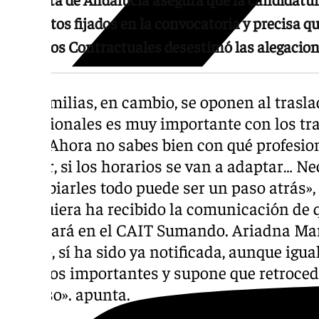
requisitos fijados en la convocatoria y precisa q
Recursos Contractuales desestimó las alegacio
Las familias, en cambio, se oponen al trasla
profesionales es muy importante con los tr
hijos. Ahora no sabes bien con qué profesio
a estar, si los horarios se van a adaptar… N
y cambiarles todo puede ser un paso atrás»,
ni siquiera ha recibido la comunicación de q
tramitará en el CAIT Sumando. Ariadna Mar
centro, sí ha sido ya notificada, aunque igu
cambios importantes y supone que retroceda
proceso». apunta.