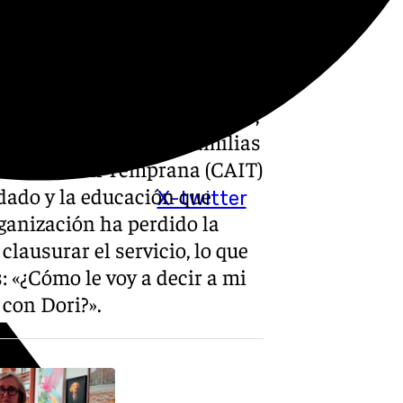
pación. No se despega del
no puede parar de comentarlo
incertidumbre, nos van
pegada. No sabemos muy bien
ro centro. No sabemos nada»,
la ni otro centenar de familias
ción Infantil Temprana (CAIT)
dado y la educación que
X-twitter
ganización ha perdido la
clausurar el servicio, lo que
: «¿Cómo le voy a decir a mi
 con Dori?».