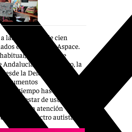
a las alrededor de cien
lados en el CAIT de Aspace.
habitual, al proceso de
de Andalucía. Sin embargo, la
 desde la Delegación de
 y documentos
 contratiempo hasta el
 el malestar de usuarios e
equieren una atención
orno del espectro autista.