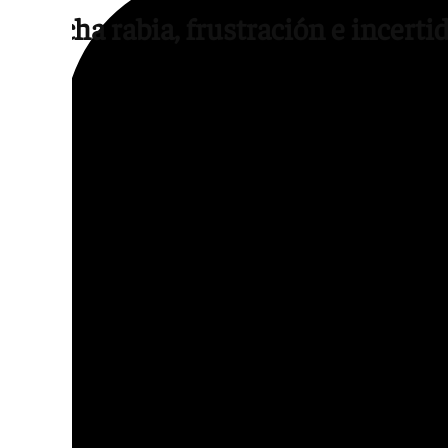
«Mucha rabia, frustración e incert
«Es volver a empezar de nuevo, en un centro 
donde te tienes que desplazar a la zona cen
centro de atención temprana en el Zaidín…
a trabajar con ese profesional, que le conoc
por dónde redirigirle», abunda. En la misma
Perandrés, tía de uno de los menores. «Te
frustración e incertidumbre. Al final, son n
tíos o abuelos. Es el bienestar de nuestros
un problema bastante serio, porque son ni
incide.
«Vemos que el avance que han hecho nuestr
retroceder, porque vamos a parar ahora y n