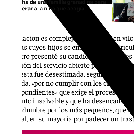
La lucha de una familia granadina para
recuperar a la niña que acogía
La situación es compleja y mantiene en vilo 
familias cuyos hijos se encuentran matricu
El centro presentó su candidatura, como es 
licitación del servicio abierto por la Junta 
propuesta fue desestimada, según informan
Granada, «por no cumplir con los criterios
correspondientes» que exige el proceso. Un
momento insalvable y que ha desencadenado
incertidumbre por los más pequeños, que r
especial, en su mayoría por padecer un trast