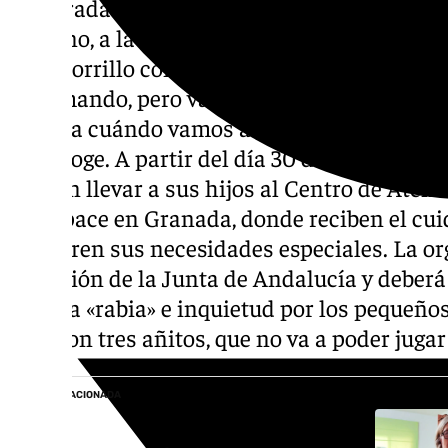
La mirada de Águeda Sánchez rebosa preocu
teléfono, a la espera de alguna novedad, y 
en el corrillo con otras dos usuarias. «Hay 
informando, pero vamos con la fecha muy 
todavía cuándo vamos a incorporarnos a ot
se encoge. A partir del día 30 de junio, ni el
podrán llevar a sus hijos al Centro de Aten
de Aspace en Granada, donde reciben el cui
requieren sus necesidades especiales. La or
licitación de la Junta de Andalucía y deberá 
suscita «rabia» e inquietud por los pequeños
hijo, con tres añitos, que no va a poder jugar
NOTICIA RELACIONADA