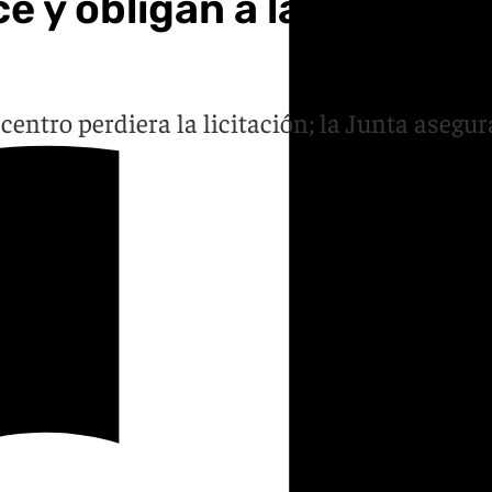
ce y obligan a la reubica
centro perdiera la licitación; la Junta asegur