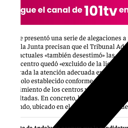
Aspace presentó una serie de alegaciones a fi
desde la Junta precisan que el Tribunal Ad
Contractuales «también desestimó» las aleg
que el centro quedó «excluido de la licitaci
asegurada la atención adecuada en el centr
protocolo establecido conforme a criterios t
conocimiento de los centros y de las famili
consultadas. En concreto, los menores han 
Sumando, ubicado en el céntrico Camino d
La Junta de Andalucía asegura que la candidatur