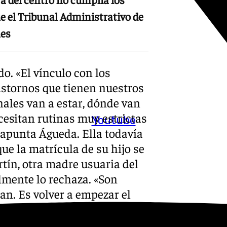
ue el Tribunal Administrativo de
nes
do. «El vínculo con los
astornos que tienen nuestros
nales van a estar, dónde van
ecesitan rutinas muy estrictas
Youtube
 apunta Águeda. Ella todavía
ue la matrícula de su hijo se
tín, otra madre usuaria del
almente lo rechaza. «Son
n. Es volver a empezar el