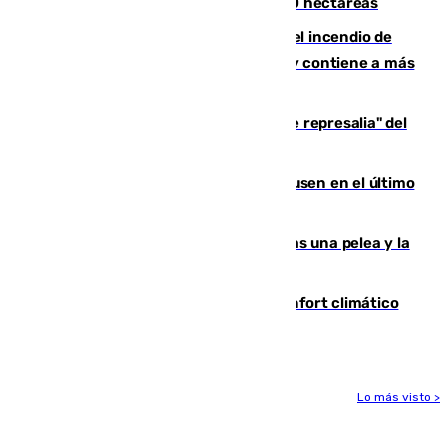
incendio de Niebla, que supera las 4.000 hectáreas
340 personas más desalojadas por el incendio de
Niebla, que mantiene a 410 evacuadas y contiene a más
de 500 efectivos trabajando
Italia responde ante las "medidas de represalia" del
Gobierno de Sánchez
El Sevilla se desinfla ante el Leverkusen en el último
ensayo (1-2)
Tensión en la prisión de Alhaurín tras una pelea y la
incautación de un punzón
Málaga contabiliza 148 zonas de confort climático
para enfrentar las altas temperaturas
Lo más visto >
Más noticias