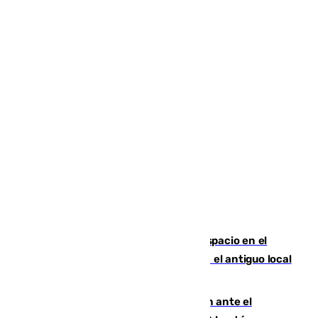
Las marca internacionales ganan espacio en el
Centro de Málaga: La Tagliatella abre en el antiguo local
de Vox Sports Bar
Moreno pide extremar la precaución ante el