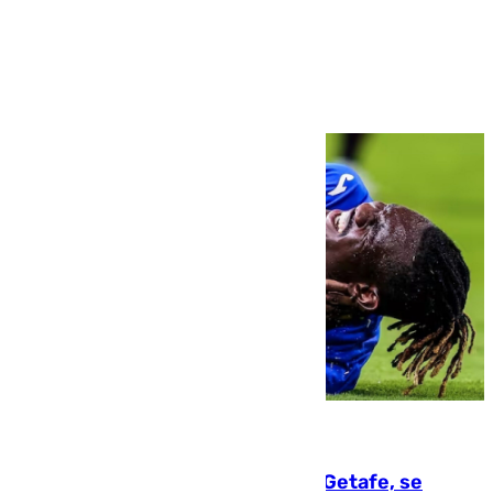
Ver más >
08.08.2026
Christantus Uche, delantero del Getafe, se