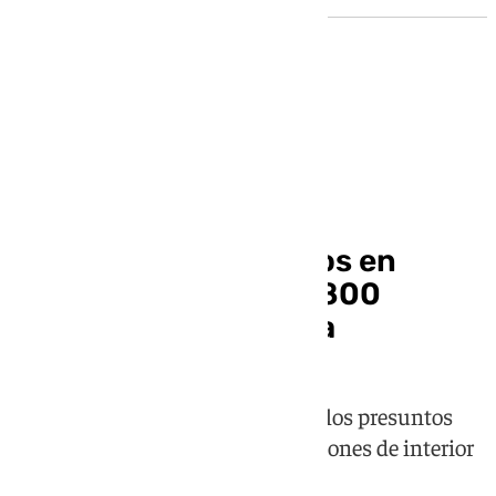
Sucesos
Cinco detenidos tras
desmantelar tres pisos en
Granada con más de 800
plantas de marihuana
Cuatro hombres y una mujer son los presuntos
responsables de tener las plantaciones de interior
en las viviendas