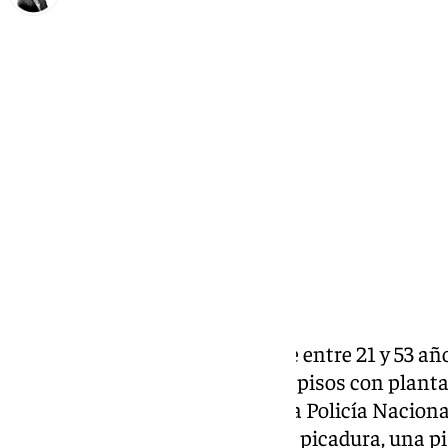
María José Ramírez
miércoles, 24 junio 2026, 11:55
Compartir:
Cuatro hombres y una mujer, de entre 21 y 53 añ
presuntos responsables de tres pisos con plant
en Granada capital, en las que la Policía Nacion
plantas, cerca de 350 gramos de picadura, una pis