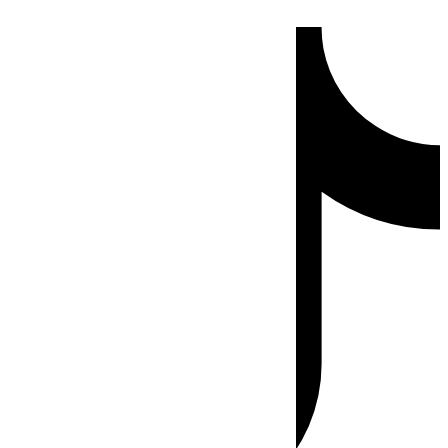
Ir
Tiktok
al
contenido