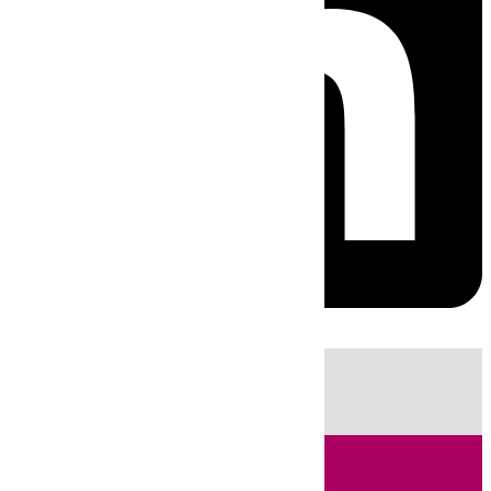
HOY
|
Sucesos
Guardia Civil
Fútbol
LaLiga
Incendios