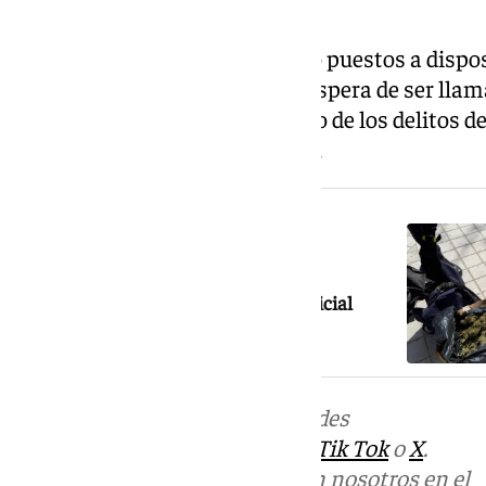
informado la Policía.
Los cinco detenidos ya han sido puestos a disposi
han quedado en libertad y a la espera de ser ll
juicio por estos hechos, acusado de los delitos de
defraudación de fluido eléctrico.
NOTICIA RELACIONADA
Detenido en Granada con 1,5 kilos de
marihuana tras una persecución policial
Más noticias de
101TV
en las redes
sociales:
Instagram
,
Facebook
,
Tik Tok
o
X
.
Puedes ponerte en contacto con nosotros en el