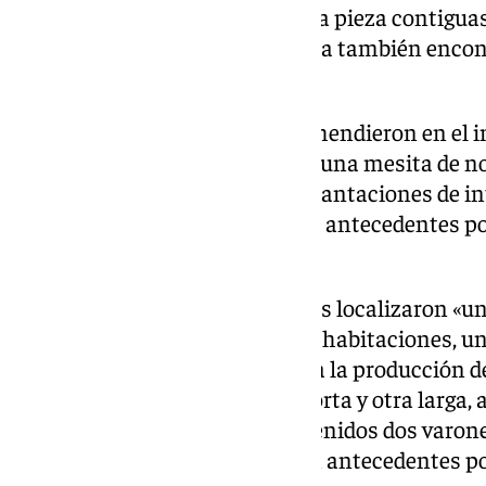
con una altura similar a las de la pieza contigua
otras habitaciones de la vivienda también encon
350 gramos de picadura».
Por otra parte, los agentes aprehendieron en el i
hacha que se encontraba sobre una mesita de n
responsable de estas últimas plantaciones de in
43 años, al cual no le constaban antecedentes pol
Policía.
En el último registro, los agentes localizaron «u
marihuana distribuidas en tres habitaciones, un
a alojar cinco plantas-madre y a la producción d
intervinieron dos armas, una corta y otra larga, 
con esta plantación fueron detenidos dos varone
respectivamente, contando con antecedentes poli