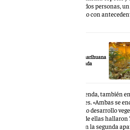
plantaciones fueron detenidas dos personas, un 
años respectivamente, contando con antecedente
detallado la Policía.
NOTICIA RELACIONADA
Intervenidas casi 2.200 plantas de marihuana
en un día en cuatro pueblos de Granada
En el registro de la segunda vivienda, también en 
inspeccionaron dos habitaciones. «Ambas se e
equipadas para facilitar el rápido desarrollo vege
cannabis sativa. En la primera de ellas hallaron
80 centímetros, mientras que en la segunda apar