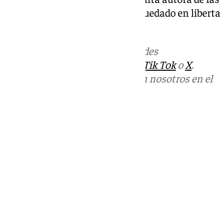
posterioridad, dicha mujer ha quedado en liberta
juicio ante la autoridad judicial.
Más noticias de
101TV
en las redes
sociales:
Instagram
,
Facebook
,
Tik Tok
o
X
.
Puedes ponerte en contacto con nosotros en el
correo
informativos@101tv.es
Tags:
Últimas noticias