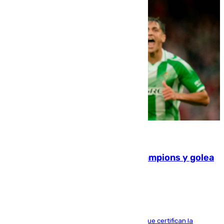
06.08.2026
El Betis supera el examen de Champions y golea
al Arsenal en Dublín (1-3)
Riquelme, Deossa y Fornals firman los tantos que certifican la