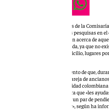
Los agentes del Grupo de Hurtos de la Comisarí
la investigación y centraron sus pesquisas en el
familia, recopilando información acerca de aque
habían tenido acceso a la vivienda, ya que no exi
en puertas ni ventanas del domicilio, lugares po
un ladrón.
Los agentes tuvieron conocimiento de que, dura
durante varios días sueltos la pareja de anciano
empleada de hogar, de nacionalidad colombiana 
previos a esta investigación, para que «les ayuda
coincidiendo la desaparición de un par de pendi
laborales aisladas de esta mujer», según ha info