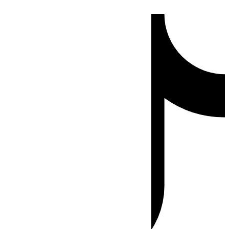
Ir
Tiktok
al
contenido