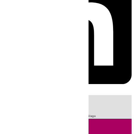
HOY
|
Fútbol
Sucesos
Primera División
LaLiga
Feria de Málaga