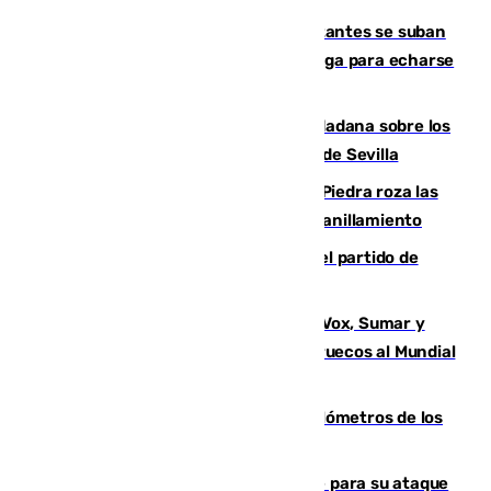
Un cartel intenta evitar que los visitantes se suban
encima de los leones del Puerto de Málaga para echarse
una foto
PSOE y Vox critican la consulta ciudadana sobre los
toldos que ha lanzado el Ayuntamiento de Sevilla
La laguna malagueña de Fuente de Piedra roza las
30.000 parejas de flamencos antes del anillamiento
Sigue en directo la retransmisión del partido de
pretemporada Málaga-Al-Arabi
La crisis migratoria de Ceuta une a Vox, Sumar y
Podemos contra la candidatura de Marruecos al Mundial
2030
Diputación limpia de residuos 170 kilómetros de los
principales caminos del Rocío en Sevilla
El Real Madrid ficha a Yan Diomande para su ataque