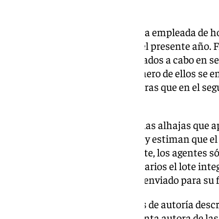
nota de prensa este miércoles.
Así fue como descubrieron que la empleada de ho
varias ventas de joyas durante el presente año. 
contratos de venta de joyas llevados a cabo en 
compra-venta de oro. En el primero de ellos se 
medalla de oro en relieve, mientras que en el seg
cadena, también de oro.
Los perjudicados reconocieron las alhajas que a
venta como las de su propiedad y estiman que el v
supera los mil euros. No obstante, los agentes s
devolver a sus legítimos propietarios el lote integ
ya que el otro lote ya había sido enviado para su 
Tras la obtención de los indicios de autoría desc
detenido a la mujer como presunta autora de las