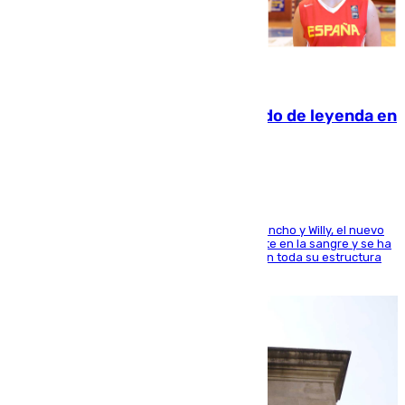
06.08.2026
La familia Hernangómez: un legado de leyenda en
el mundo del baloncesto
Desde los padres hasta la hermana junto a Francho y Willy, el nuevo
jugador del Unicaja lleva este magnífico deporte en la sangre y se ha
ido inculcando de generación en generación en toda su estructura
familiar