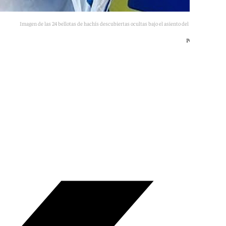
Imagen de las 24 bellotas de hachís descubiertas ocultas bajo el asiento del acompañante.
Policía Granada