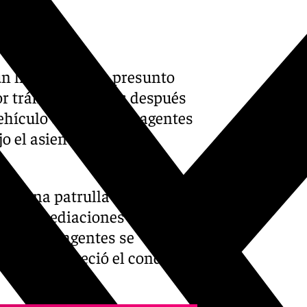
 un hombre como presunto
or tráfico de drogas después
hículo en el que los agentes
o el asiento del
ndo una patrulla observó un
las inmediaciones de Plaza
uando los agentes se
nuncia, apareció el conductor