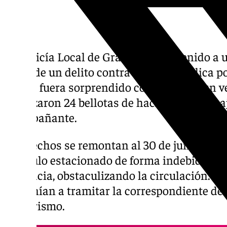
La Policía Local de Granada ha detenido a
autor de un delito contra la salud pública p
de que fuera sorprendido conduciendo un ve
localizaron 24 bellotas de hachís ocultas baj
acompañante.
Los hechos se remontan al 30 de junio, cua
vehículo estacionado de forma indebida en 
de Gracia, obstaculizando la circulación. C
disponían a tramitar la correspondiente de
del turismo.