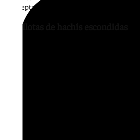
interceptarlo de forma segura, evitando un
24 bellotas de hachís escondidas
Mientras una de las patrullas tramitaba la
pendientes, la otra realizó una inspección de
Durante el registro, los agentes localizaron
asiento del acompañante que contenía 24 be
Ante este hallazgo, el conductor fue deten
de un delito contra la salud pública por tráf
vehículo fue inmovilizado y trasladado al d
La Policía Local ha destacado la coordinaci
unidades y el intercambio de información en