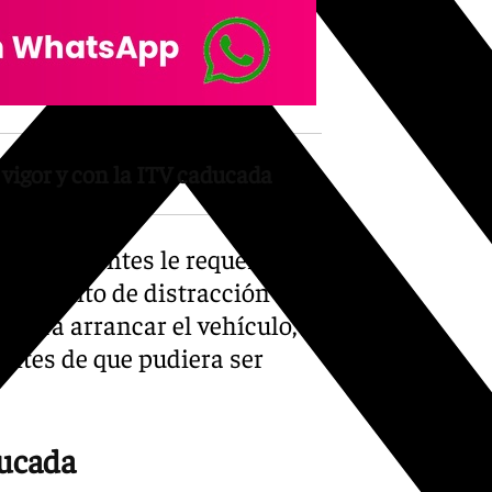
n vigor y con la ITV caducada
as los agentes le requerían la
 momento de distracción
 para arrancar el vehículo,
antes de que pudiera ser
ducada