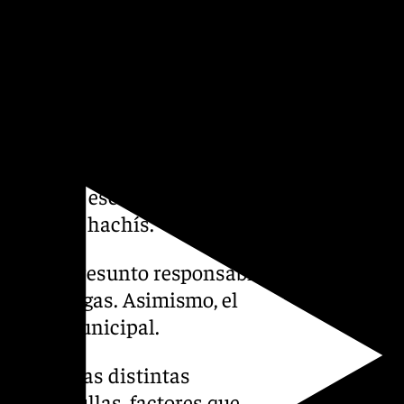
a nueva huida.
s denuncias administrativas
l interior del turismo.
 una bolsa escondida bajo el
llotas de hachís.
ido como presunto responsable
ico de drogas. Asimismo, el
epósito municipal.
ón entre las distintas
tre patrullas, factores que