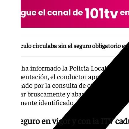
El vehículo circulaba sin el seguro obligatorio e
Según ha informado la Policía Local, mientr
documentación, el conductor aprovechó un
provocado por la consulta de otro ciudadano
acelerar bruscamente y abandonar el lugar 
plenamente identificado.
Sin seguro en vigor y con la ITV ca