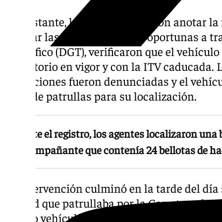
No obstante, los policías lograron anotar la 
realizar las comprobaciones oportunas a tr
de Tráfico (DGT), verificaron que el vehículo
obligatorio en vigor y con la ITV caducada.
infracciones fueron denunciadas y el vehí
resto de patrullas para su localización.
Durante el registro, los agentes localizaron una 
del acompañante que contenía 24 bellotas de ha
La intervención culminó en la tarde del día
unidad que patrullaba por la Carretera de A
mismo vehículo. Con el apoyo de otra dotaci