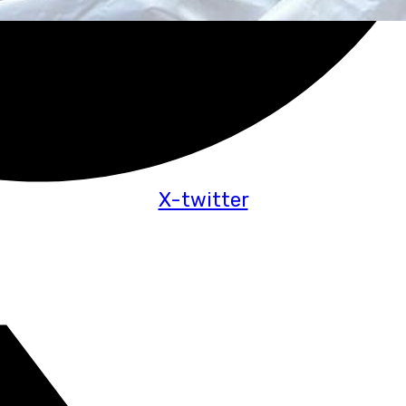
X-twitter