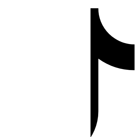
Ir
Tiktok
al
contenido