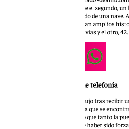
con unos alicates», mientras que el segundo, un
oculto bajo unas cajas en el fondo de una nave. 
nacionalidad española, presentan amplios histori
acumulando 15 detenciones previas y el otro, 42.
Forcejeo en la instalación de telefonía
La intervención policial se produjo tras recibir u
central de alarmas. Una patrulla que se encontrab
Norte acudió al lugar y constató que tanto la pu
almacén presentaban signos de haber sido forz