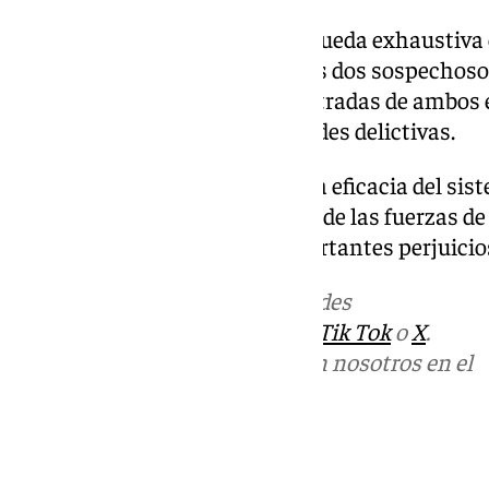
Los agentes iniciaron una búsqueda exhaustiva en
instalaciones y localizaron a los dos sospechoso
confirmaron las numerosas entradas de ambos en 
destaca su historial de actividades delictivas.
Este incidente pone de relieve la eficacia del si
de delitos y la pronta respuesta de las fuerzas d
que podría haber causado importantes perjuicios 
Más noticias de
101TV
en las redes
sociales:
Instagram
,
Facebook
,
Tik Tok
o
X
.
Puedes ponerte en contacto con nosotros en el
correo
informativos@101tv.es
Tags: