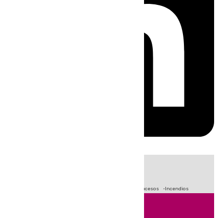
HOY
|
Fútbol
Primera División
Crisis Migratoria en Ceuta
Sucesos
Incendios