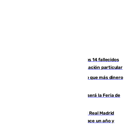
La Justicia ofrece a las familias de los 14 fallecidos
en el incendio de Los Gallardos ser acusación particular
Juanlu Sánchez, el sexto canterano que más dinero
deja en las arcas del Sevilla
Talleres, escape room y música: así será la Feria de
la Juventud Cofrade de Málaga
El fichaje más caro de la historia del Real Madrid
costaba 105 millones de euros menos hace un año y
jugaba en Leganés