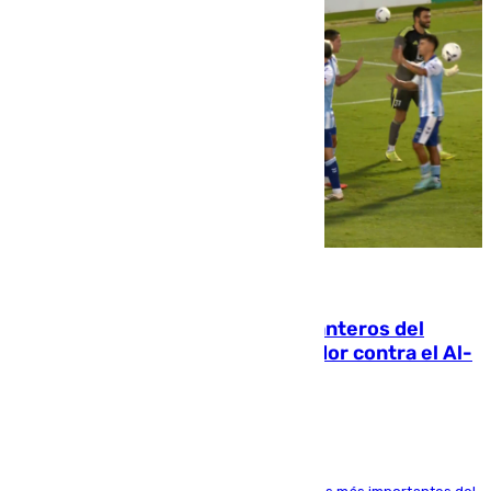
06.08.2026
Ya se han estrenado los tres delanteros del
Málaga: Eneko Jauregui, bigoleador contra el Al-
Arabi SC