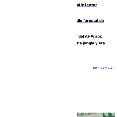
Ceuta suma 82 fallecidos en el mar al intentar
cruzar la frontera española
Huelva eleva a emergencia el incendio forestal de
Niebla
Juanfran Funes, sobre el duro juego del Al-Arabi:
“Por momentos nos hemos metido en una jungla y era
hasta peligroso”
Lo más visto >
Más noticias
Ver más >