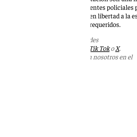
31. El varón cuenta con antecedentes policiales 
declaración y han sido puestos en libertad a la 
autoridad judicial cuando sean requeridos.
Más noticias de
101TV
en las redes
sociales:
Instagram
,
Facebook
,
Tik Tok
o
X
.
Puedes ponerte en contacto con nosotros en el
correo
informativos@101tv.es
Tags:
Sucesos
Últimas noticias