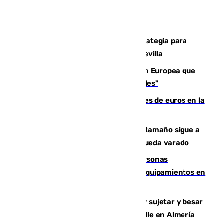
El Ayuntamiento desarrolla una estrategia para
recuperar la identidad patrimonial de Sevilla
España e Italia garantizan a la Unión Europea que
sus controles fronterizos son "temporales"
Sevilla ha invertido más de 6 millones de euros en la
transformación de su casco histórico
Susto en Marbella: un atún de gran tamaño sigue a
un bañista hasta la orilla de la playa y queda varado
Emvisesa refuerza la atención a personas
vulnerables con cesión de viviendas y equipamientos en
Sevilla
Condenado a dos años de cárcel por sujetar y besar
a una menor tras abordarla en plena calle en Almería