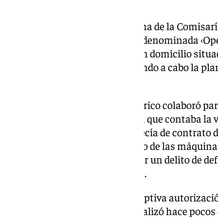
El Grupo de Delincuencia Urbana de la Comisarí
llevado a cabo la investigación, denominada ‹Op
recibir información de que en un domicilio situa
presuntamente se estaría llevando a cabo la plan
marihuana.
La empresa de suministro eléctrico colaboró para
acometida de la corriente con la que contaba la 
descubrieron que la misma carecía de contrato de
escuchar perfectamente el ruido de las máquina
interior, lo que hacía presuponer un delito de d
eléctrico», ha indicado la Policía.
Los agentes solicitaron la preceptiva autorizació
registro de la vivienda, que se realizó hace pocos