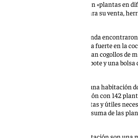
mañana. Los agentes localizaron «plantas en dif
cogollos de marihuana aptos para su venta, herr
dinero en efectivo».
En la planta superior de la vivienda encontraro
esquejes de marihuana, una caja fuerte en la co
efectivo y dos botes que contenían cogollos de 
los agentes aprehendieron «un bote y una bolsa 
cogollos listos para su venta».
En la planta inferior revisaron una habitación 
estado de secado y otra habitación con 142 plan
además de todas las herramientas y útiles neces
recolección de las plantas». «La suma de las pl
kilos», ha informado la Policía.
Los dos responsables de la plantación son una 