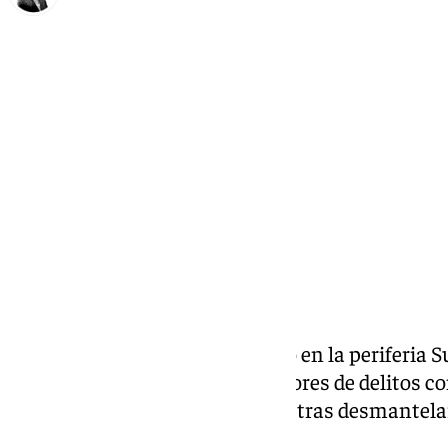
María José Ramírez
miércoles, 1 julio 2026, 12:34
Compartir:
La Policía Nacional ha detenido en la periferia 
una mujer como presuntos autores de delitos con
defraudación de fluido eléctrico tras desmantel
plantas de marihuana.