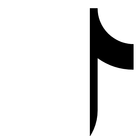
Ir
Tiktok
al
contenido