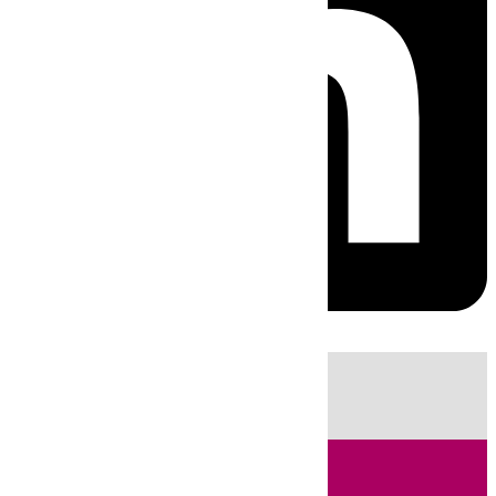
HOY
|
Sucesos
Guardia Civil
Huelva
Incendios
Fútbol