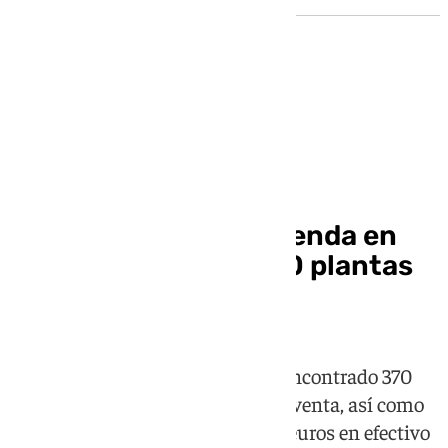
Tráfico de drogas
Dos detenidos tras
desmantelar una vivienda en
Granada con casi 400 plantas
de marihuana
La Policía Nacional también ha encontrado 370
gramos de cogollos listos para su venta, así como
una caja fuerte con más de 1.500 euros en efectivo