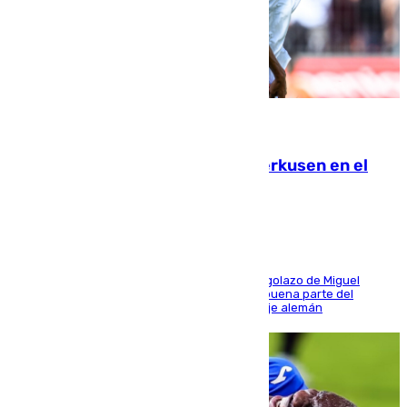
08.08.2026
El Sevilla se desinfla ante el Leverkusen en el
último ensayo (1-2)
El conjunto de Luis García se adelantó con un golazo de Miguel
Sierra y ofreció buenas sensaciones durante buena parte del
encuentro, pero acabó cediendo ante el empuje alemán