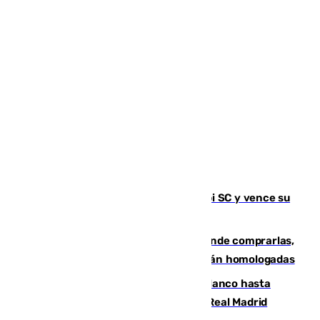
El Málaga es muy superior al Al-Arabi SC y vence su
primer encuentro de pretemporada
Gafas para el eclipse solar 2026: dónde comprarlas,
dónde conseguirlas y cómo saber si están homologadas
Vinícius Júnior seguirá vestido de blanco hasta
2032 tras cerrar su renovación con el Real Madrid