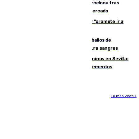
Rodrigo negocia su fichaje por el Barcelona tras
romper con el Madrid y revoluciona el mercado
El Rey traslada a Vivas su respaldo y "promete ir a
Ceuta" después de la crisis migratoria
El primer ciclo de las carreras de caballos de
Sanlúcar arranca este sábado con 27 pura sangres
Continúan los cierres de parques caninos en Sevilla:
se detectan alimentos que contienen elementos
peligrosos
Lo más visto >
Más noticias
Ver más >