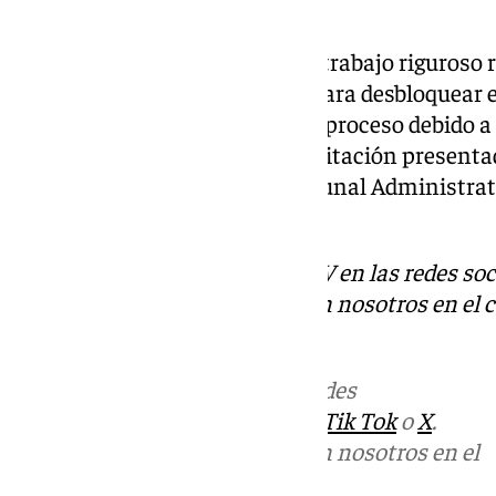
Carazo.
Tras agradecer «el esfuerzo y el trabajo riguroso 
técnicos del área de Limpieza para desbloquear 
hincapié en las dificultades del proceso debido a
e imprecisiones del pliego de licitación present
incluso una resolución del Tribunal Administra
anulando el mismo».
Descubre más noticias de 101TV en las redes soc
Puedes ponerte en contacto con nosotros en el 
redaccion.granada@101tv.es
Más noticias de
101TV
en las redes
sociales:
Instagram
,
Facebook
,
Tik Tok
o
X
.
Puedes ponerte en contacto con nosotros en el
correo
informativos@101tv.es