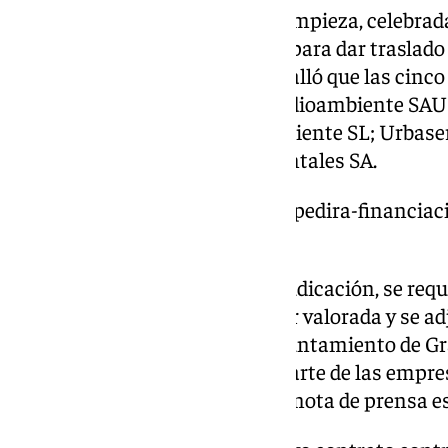
En la comisión municipal de Limpieza, celebrada
se informó sobre el expediente para dar traslado
edil del ramo, Ana Sánchez, detalló que las cin
oferta al contrato eran FCC Medioambiente SA
Servicios Urbanos y Medio Ambiente SL; Urbaser
Valoriza Servicios Medioambientales SA.
https://www.101tv.es/granada-pedira-financiac
embellecer-mejorar-ciudad/
Una vez se ha propuesto la adjudicación, se req
administrativa a la oferta mejor valorada y se ad
de Gobierno Local, si bien el Ayuntamiento de G
presentación de recursos por parte de las empr
detallado el consistorio en una nota de prensa e