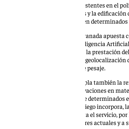
aparcamientos de vehículos existentes en el pol
de una nueva nave para oficinas y la edificación
destinados a la limpieza viaria en determinados
Para la regidora de la ciudad, «Granada apuesta c
innovación, la tecnología e Inteligencia Artifici
avanzado sistema de control de la prestación del
de elementos de sensorización, geolocalización 
remisión telemática de datos de pesaje.
Entre otras novedades, contempla también la re
vehículos adaptados a las innovaciones en materi
y gas natural, la construcción de determinados 
limpieza viaria. Por último, el pliego incorpora, l
plantilla que actualmente presta el servicio, por
pliego conforme a los trabajadores actuales y a s