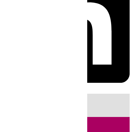
HOY
|
Fútbol
Sucesos
Primera División
Ciencia
Incendios