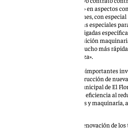
Carazo ha defendido que el nuevo contrato contr
mejor organización del servicio» en aspectos com
contemplarse todas las fracciones, con especial 
a la vez que se estipulan medidas especiales par
pintadas vandálicas, con dos brigadas específic
inversiones dirigidas a la adquisición maquinar
«que van a permitir, de forma mucho más rápida y
necesidades que tiene la limpieza».
La nueva licitación contempla «importantes in
entre los que destacan, la construcción de nueva
limpieza viaria en la parcela municipal de El Flor
ciudad «permitirá mejoras en la eficiencia al red
desplazamiento de los vehículos y maquinaría, a 
contaminación».
Asimismo, se prevé, junto a la renovación de los 