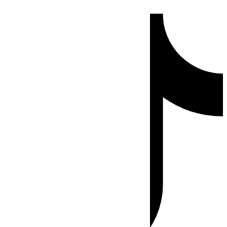
Ir
Tiktok
al
contenido