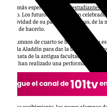
El día más esperado para los
estudiantes
de
llegado. Los futuros médicos han celebrado p
la festividad de su patrón, San Lucas, de la
tienen de hacerlo.
Los alumnos de cuarto se han disfrazado es
película Aladdín para dar la bienvenida a l
escalinata de la antigua facultad de Medici
donde han realizado una performance basada
Tras ese recibimiento, los nuevo alumnos d