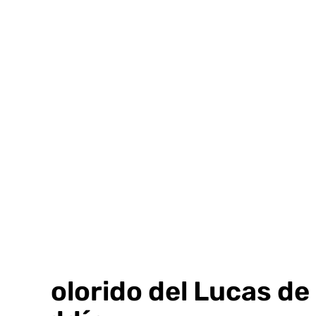
Ir
al
contenido
El colorido del Lucas d