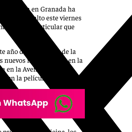
 Medicina en Granada ha
or todo lo alto este viernes
 manera tan particular que
te año de personajes de la
os nuevos matriculados en la
na en la Avenida Madrid,
 en la película de Disney.
e primero de Medicina, los