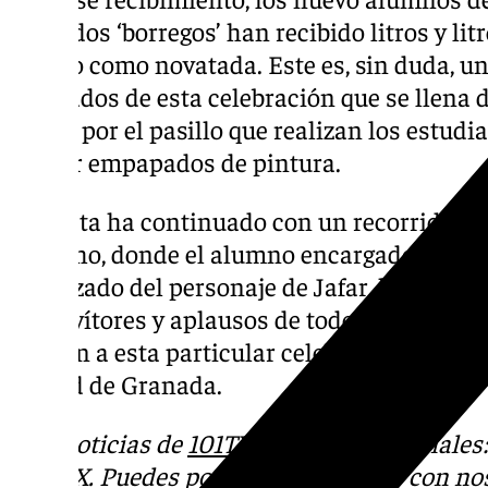
llamados ‘borregos’ han recibido litros y lit
cuerpo como novatada. Este es, sin duda, 
esperados de esta celebración que se llena 
pasan por el pasillo que realizan los estud
acabar empapados de pintura.
La fiesta ha continuado con un recorrido has
Derecho, donde el alumno encargado de enc
disfrazado del personaje de Jafar, ha dado u
entre vítores y aplausos de todos los congre
colofón a esta particular celebración que ca
ciudad de Granada.
Más noticias de
101TV
en las redes sociales
Tok
o
X
. Puedes ponerte en contacto con nos