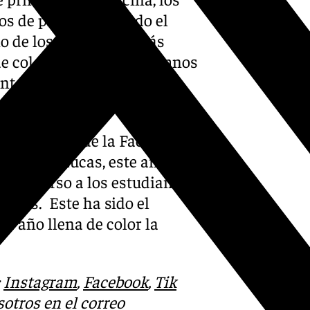
ros de pintura por todo el
uno de los momentos más
de color. Los nuevos alumnos
iantes más veteranos para
ta la plaza de la Facultad de
arnar al Lucas, este año
n discurso a los estudiantes,
gados. Este ha sido el
da año llena de color la
:
Instagram
,
Facebook
,
Tik
otros en el correo