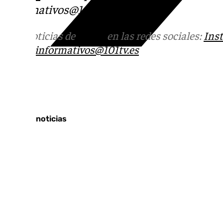
informativos@101tv.es
Más noticias de
101TV
en las redes sociales:
Ins
correo
informativos@101tv.es
Tags:
Últimas noticias