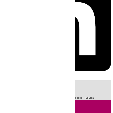
HOY
|
Fútbol
Primera División
Crisis Migratoria en Ceuta
Sucesos
LaLiga