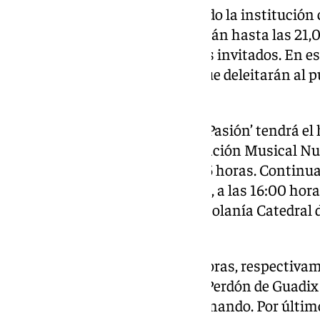
Las actividades que ha preparado la institución 
de las 12:30 horas, y se extenderán hasta las 21
subirán al escenario los últimos invitados. En es
dentro y fuera de la provincia que deleitarán al 
Cuaresma.
El Quinteto de Metales ‘Son de Pasión’ tendrá el
del sábado, seguido de la Agrupación Musical Nu
Granada, que actuará a las 13:45 horas. Continua
Guadix, un dúo de violín y piano, a las 16:00 horas
al escenario del convento la Escolanía Catedral 
concierto sacro.
A las 17:30 horas y a las 19:30 horas, respectivam
Agrupación Musical Cristo del Perdón de Guadix
Lágrimas de Dolores de San Fernando. Por último