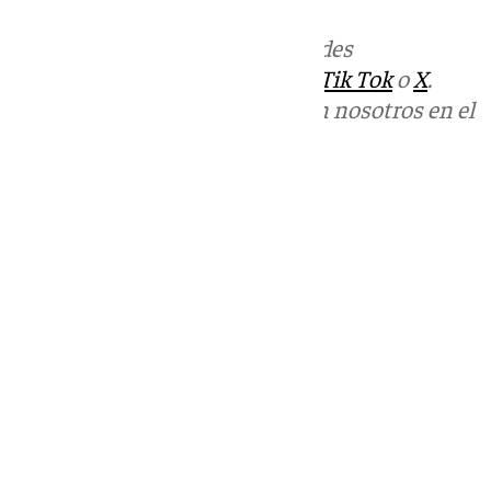
Más noticias de
101TV
en las redes
sociales:
Instagram
,
Facebook
,
Tik Tok
o
X
.
Puedes ponerte en contacto con nosotros en el
correo
informativos@101tv.es
Tags:
Últimas noticias