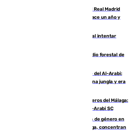
El fichaje más caro de la historia del Real Madrid
costaba 105 millones de euros menos hace un año y
jugaba en Leganés
Ceuta suma 82 fallecidos en el mar al intentar
cruzar la frontera española
Huelva eleva a emergencia el incendio forestal de
Niebla
Juanfran Funes, sobre el duro juego del Al-Arabi:
“Por momentos nos hemos metido en una jungla y era
hasta peligroso”
Ya se han estrenado los tres delanteros del Málaga:
Eneko Jauregui, bigoleador contra el Al-Arabi SC
35 mujeres asesinadas por violencia de género en
España en este 2026: Andalucía y Málaga, concentran
el foco de la tragedia