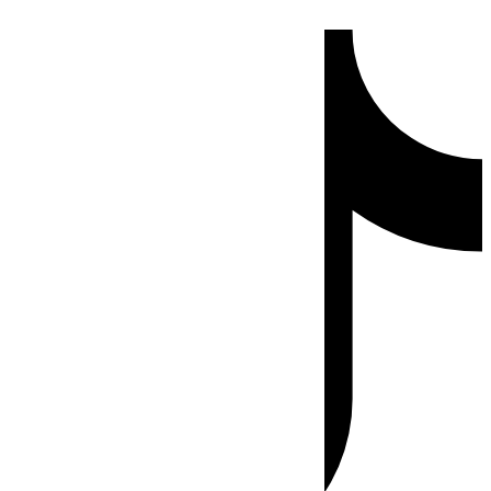
Ir
Tiktok
al
contenido