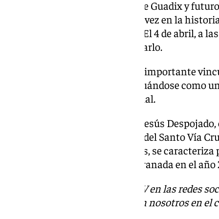
El Convento de la Concepción de Guadix y futur
Santa presenciará, por primera vez en la historia
Provincial de la Semana Santa. El 4 de abril, a l
tendrá el privilegio de pronunciarlo.
El pregonero ha sido una figura importante vinc
y hermandades granadinas, situándose como un
representativas a nivel provincial.
Fundador de la Hermandad de Jesús Despojado, 
relacionado con la Hermandad del Santo Vía Cruc
Granada. Su trayectoria, además, se caracteriza
oficial de la Semana Santa de Granada en el año 
Descubre más noticias de 101TV en las redes soc
Puedes ponerte en contacto con nosotros en el 
redaccion.granada@101tv.es