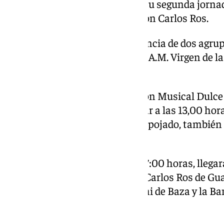
suena a Cuaresma’ clausurará su segunda jornad
la Música de Capilla y el coro Don Carlos Ros.
El viernes se contó con la presencia de dos agru
Cristo del Perdón de Guadix y la A.M. Virgen de la
saetas de Manuel Cuevas.
Para este domingo, la Agrupación Musical Dulce
de Granada tiene previsto actuar a las 13,00 ho
Cornetas y Tambores Jesús Despojado, también de
repertorio a las 14:00 horas.
Llegando a la recta final, a las 17:00 horas, llega
cofrade por parte del Coro Don Carlos Ros de Gua
a las 19,00 horas, el músico Dani de Baza y la 
de las Lágrimas de Guadix.