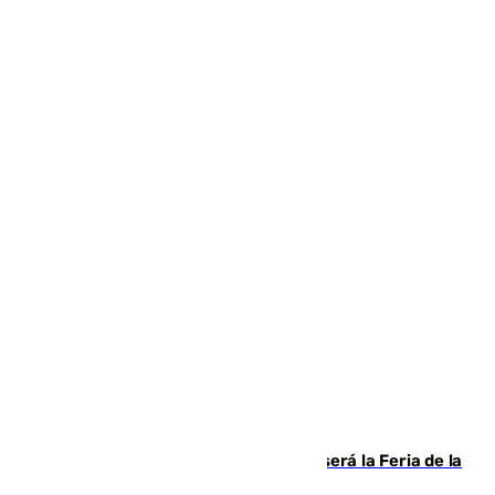
Talleres, escape room y música: así será la Feria de la
Juventud Cofrade de Málaga