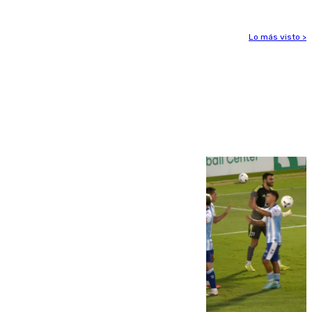
Lo más visto >
Más noticias
Ver más >