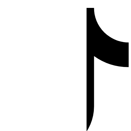
Ir
Tiktok
al
contenido