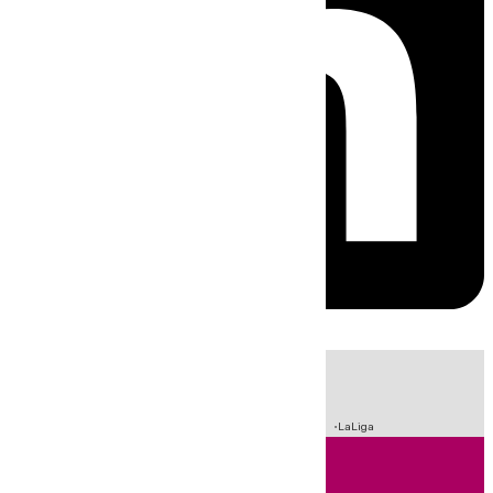
HOY
|
Sucesos
Incendios
Crisis Migratoria en Ceuta
Fútbol
LaLiga