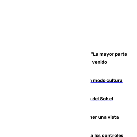
Un testimonio del colapso en Ceuta: "La mayor parte
de los que han venido son víctimas, han venido
engañados"
Torrenueva Costa pone el verano en modo cultura
con actividades para todos los públicos
Este es el palmarés del Trofeo Costa del Sol: el
Málaga lidera la tabla con 12 triunfos
Estos son los mejores sitios para tener una vista
privilegiada del eclipse en Andalucía
La Junta da explicaciones y refuerza los controles