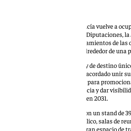
Stand granadino
Este año, el expositor de Andalucía vuelve a ocu
de Ifema. Además de a las ocho Diputaciones, la
espacio en su stand a los Ayuntamientos de las o
distribuirán de forma circular alrededor de una p
Para dar una imagen integrada y de destino único
Ayuntamiento de Granada han acordado unir sus
conformando un solo expositor para promocionar 
turística de la ciudad y la provincia y dar visibi
a Capital Europea de la Cultura en 2031.
Así, Granada contará en Fitur con un stand de 
mostradores de atención al público, salas de re
zona de presentaciones y otro gran espacio de 