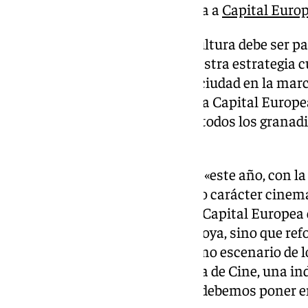
hacia la candidatura de Granada a
Capital Europ
Carazo ha remarcado que «la Cultura debe ser par
de los caballos de batalla de nuestra estrategia 
legado que quedará en nuestra ciudad en la mar
premio que es convertirnos en la Capital Europea
apostillado que «queremos que todos los granadi
proyecto».
La alcaldesa ha adelantado que «este año, con la 
este Fitur va a tener un marcado carácter cinema
su vez, a nuestra candidatura a Capital Europea 
solamente hablaremos de los Goya, sino que ref
Granada, ciudad y provincia como escenario de l
spots, películas, series* Granada de Cine, una i
ciudad y nuestra provincia que debemos poner en