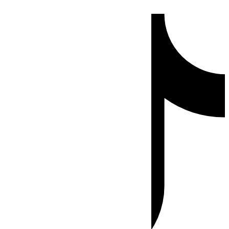
Ir
Tiktok
al
contenido