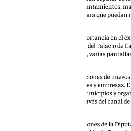
que estarán a disposición de ayuntamientos, 
empresariales e instituciones para que puedan r
promocional y comercial.
La imagen tendrá una gran importancia en el ex
con fotografías de gran formato del Palacio de Ca
Tropical y La Alpujarra. A su vez, varias pantall
promocionales de la provincia.
Granada volverá a llevar exposiciones de nuevos
ayuntamientos, entidades locales y empresas. El
viernes, 39 presentaciones de municipios y orga
serán difundidas en directo a través del canal d
(Turgranada).
Además, habrá otras presentaciones de la Diput