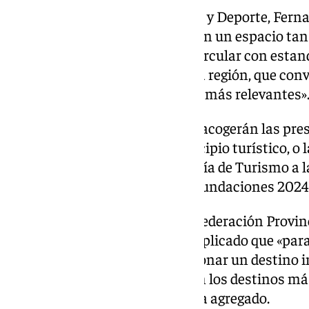
El delegado de Turismo, Cultura y Deporte, Fer
«ninguna comunidad cuenta con un espacio tan
este caso, con una estructura circular con estand
principales ciudades de nuestra región, que con
que acogerá las presentaciones más relevantes»
Ha detallado que las salas 1 y 2 acogerán las p
Castril, recién nombrado municipio turístico, o 
Valle de Lecrín, Premio Andalucía de Turismo a l
Instituciones, Asociaciones y Fundaciones 2024,
Por último, el presidente de la Federación Provi
Turismo, Gregorio García, ha explicado que «para
nueva oportunidad de promocionar un destino i
Somos capaces de competir con los destinos má
haciéndolo al máximo nivel», ha agregado.