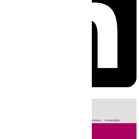
HOY
|
Fútbol
Primera División
Crisis Migratoria en Ceuta
Sucesos
Incendios