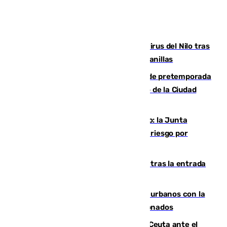
Málaga refuerza la vigilancia por el virus del Nilo tras
detectar un mosquito positivo en Campanillas
Málaga-Ceuta: cuarto compromiso de pretemporada
de los blanquiazules en busca del Trofeo de la Ciudad
Autónoma
Málaga, en alerta por el virus del Nilo: la Junta
decreta Campanillas como zona de alto riesgo por
varios casos recientes
El Gobierno registra 1.342 menores tras la entrada
masiva del pasado 30 de julio
Cádiz despide seis «puntos negros» urbanos con la
orden de retirada para quioscos abandonados
La Armada suma cuatro buques en Ceuta ante el