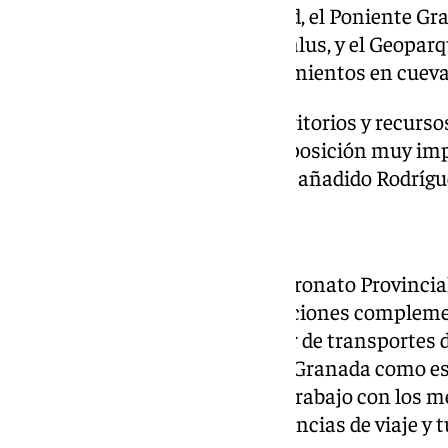
llenos de encanto y tranquilidad, el Poniente Gra
de la última frontera de Al-Andalus, y el Geopa
paisajes espectaculares y alojamientos en cueva
«Es esta variedad de climas, territorios y recurs
un destino único y ocupar una posición muy imp
como receptora de turismo», ha añadido Rodrígu
Acción complementaria
De forma paralela a Fitur, el Patronato Provincia
realizar en Madrid varias actuaciones comple
publicidad en el intercambiador de transportes 
promocional de la provincia de Granada como es
y televisión, y un encuentro de trabajo con los
especializados en turismo y agencias de viaje y 