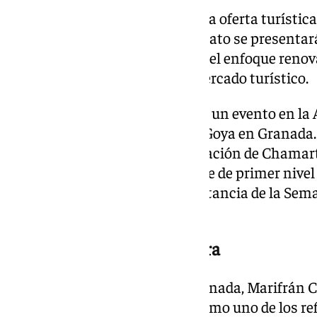
Además, el viernes 17 de enero, la oferta turística
imagen promocional del Patronato se presentará
Madrid, mostrando un avance del enfoque renova
posicionar la provincia en el mercado turístico.
Durante la feria, se desarrollará un evento en l
la celebración de la Gala de los Goya en Granad
de Cine’ se presentará en la Estación de Chamart
anuncios será un evento cofrade de primer nivel 
provincia, subrayando la importancia de la Se
turístico.
Capital Europea de la Cultura
Por su parte, la alcaldesa de Granada, Marifrán 
«tenemos que posicionarnos como uno de los ref