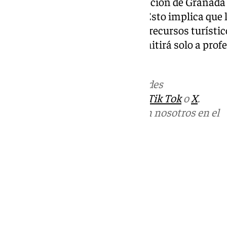
salas de Andalucía. La participación de Granada
marcado carácter profesional. Esto implica que 
municipios de la provincia, sus recursos turísti
miércoles a viernes, la feria admitirá solo a prof
abrirá a todo el público.
Más noticias de
101TV
en las redes
sociales:
Instagram
,
Facebook
,
Tik Tok
o
X
.
Puedes ponerte en contacto con nosotros en el
correo
informativos@101tv.es
Tags:
Últimas noticias