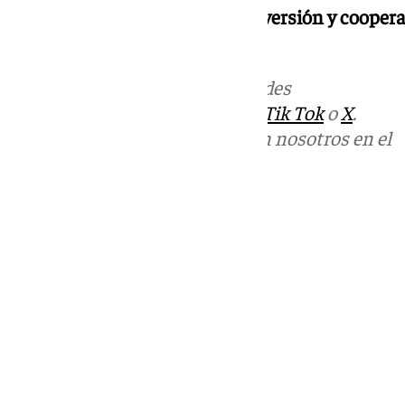
abriendo nuevas vías para la
inversión y cooper
territorios.
Más noticias de
101TV
en las redes
sociales:
Instagram
,
Facebook
,
Tik Tok
o
X
.
Puedes ponerte en contacto con nosotros en el
correo
informativos@101tv.es
Tags:
Últimas noticias