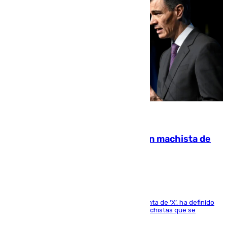
07.08.2026
Pedro Sánchez condena el crimen machista de
Benahavís
El presidente del Gobierno, a través de su cuenta de ‘X’, ha definido
como un “fracaso colectivo” los asesinatos machistas que se
producen en España