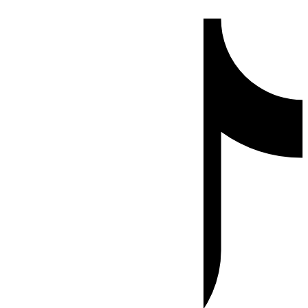
Ir
Tiktok
al
contenido