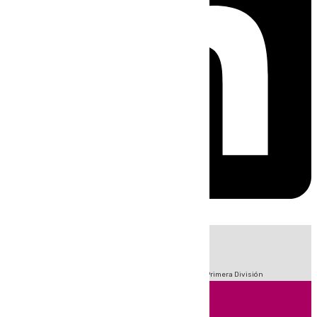
HOY
|
Fútbol
Sucesos
Crisis Migratoria en Ceuta
LaLiga
Primera División