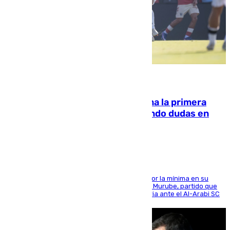
07.08.2026
El Málaga cae ante el Ceuta y suma la primera
derrota de la pretemporada dejando dudas en
defensa
El cuadro dirigido por Juanfran Funes perdió por la mínima en su
envite contra el conjunto caballa en el Alfonso Murube, partido que
se disputó un día después de su primera victoria ante el Al-Arabi SC