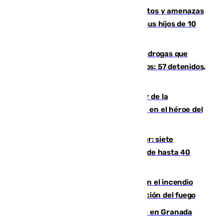
Detenido en Estepona por malos tratos y amenazas
de muerte a su pareja en presencia de sus hijos de 10
años y 11 meses
Desarticulada una red de tráfico de drogas que
introducía la mercancía desde Marruecos: 57 detenidos,
cuatro de ellos en Andalucía
Ferrán Torres, nombrado embajador de la
Comunidad Valenciana tras convertirse en el héroe del
Mundial
Andalucía sigue asfixiada por el calor: siete
provincias, en alerta por temperaturas de hasta 40
grados
Activado el nivel 2 de emergencia en el incendio
forestal de Niebla por la compleja evolución del fuego
Controlado un incendio de rastrojos en Granada