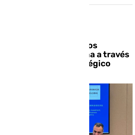
Granada refuerza lazos
comerciales con China a través
de un acuerdo estratégico