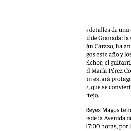
Este jueves se han desvelado los detalles de una 
calendario navideño en la ciudad de Granada: la
La alcaldesa de Granada, Marifrán Carazo, ha a
representantes de los Reyes Magos este año y los 
el bailaor Manuel Liñán será Melchor; el guitarr
Gaspar y el bajista de jazz Miguel María Pérez C
carroza de la Estrella de la Ilusión estará prota
medallista olímpica María Pérez, que se conviert
asumir este papel dentro del cortejo.
Esta edición de la Cabalgata de Reyes Magos ten
recorrido. La comitiva partirá desde la Avenida d
confluencia con Gran Vía, a las 17:00 horas, por 