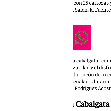
calle San Juan de Dios. Contará con 25 carrozas 
drones visible desde el Paseo del Salón, la Fuente
Violón.
La alcaldesa ha destacado que la cabalgata «com
pero, sobre todo, garantiza la seguridad y el disf
granadinas». «Queremos que cada rincón del reco
accesible y lleno de magia», ha señalado durante
lugar en la sede de la Fundación Rodríguez Acost
Nuevo recorrido de la Cabalgata