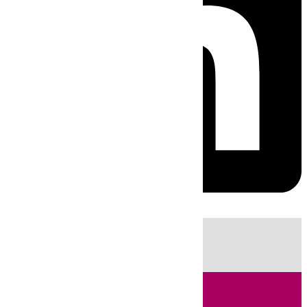
HOY
|
Fútbol
Sucesos
Cádiz
LaLiga
Campo de Gibraltar