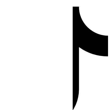
Ir
Tiktok
al
contenido