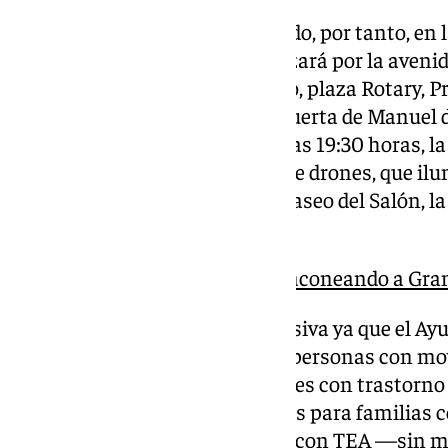
La cabalgata iniciará su recorrido, por tanto, en
los Jardines del Triunfo, y avanzará por la aveni
Reyes Católicos, Acera del Darro, plaza Rotary, 
de la Zubia, calle Fontiveros y Puerta de Manuel 
Puente Blanco. Allí, en torno a las 19:30 horas, 
para disfrutar del espectáculo de drones, que il
figuras de luz visibles desde el Paseo del Salón, l
Paseo del Violón.
La luz de la Navidad llega taconeando a Gr
La cabalgata volverá a ser inclusiva ya que el A
especialmente diseñadas para personas con movi
año, un área destinada a menores con trastorno d
reservarán en total tres espacios para familias c
una zona específica para niños con TEA —sin m