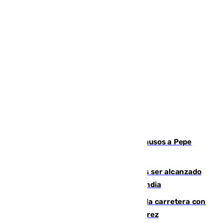
Granada despide con lágrimas y aplausos a Pepe
Habichuela
Un futbolista de 24 años muere tras ser alcanzado
por un rayo durante un partido en Tailandia
Muere un conductor tras salirse de la carretera con
su turismo en la A-480 a la altura de Jerez