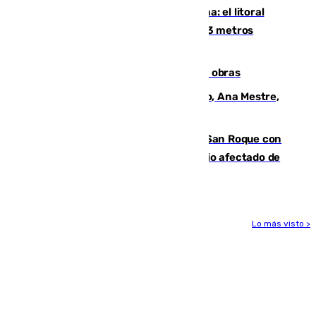
Julio supera a junio en basura marina: el litoral
occidental malagueño recoge más de 33 metros
cúbicos de residuos
El Cádiz se afila ante un Granada en obras
La nueva presidenta del Parlamento, Ana Mestre,
hace parada institucional en Cádiz
Estabilizado el incendio forestal de San Roque con
19 familias aún desalojadas y un domicilio afectado de
gravedad
Lo más visto >
Más noticias
Ver más >