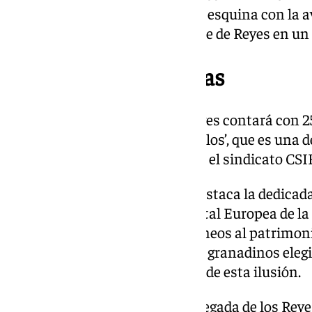
situada en Cuesta del Hospicio, esquina con la a
que puedan disfrutar de la noche de Reyes en un 
Cortejo con 25 carrozas
El cortejo de la cabalgata de Reyes contará con 2
la entrañable carroza de ‘los pollos’, que es una d
patrocinada en esta edición por el sindicato CSIF
Entre las carrozas temáticas destaca la dedicada
candidatura de la ciudad a Capital Europea de l
tradición y guiños contemporáneos al patrimonio 
a bordo a un grupo de pequeños granadinos elegid
experiencia como embajadores de esta ilusión.
La cabalgata finalizará con la llegada de los Re