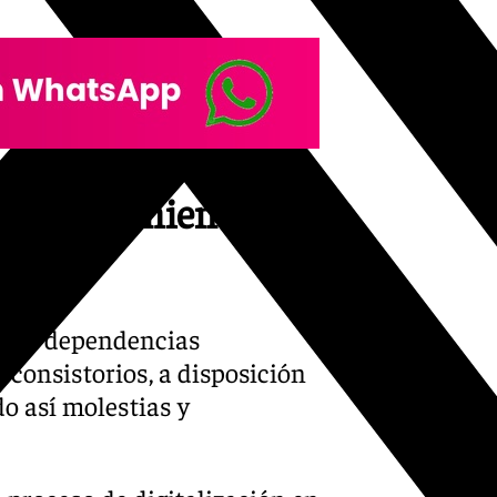
 desplazamientos
n las dependencias
consistorios, a disposición
do así molestias y