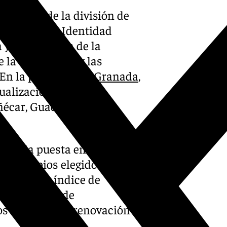
, a través de la división de
ado “Plan de Identidad
 y la eficiencia de la
e la ciudadanía y las
 En la provincia de
Granada
,
ualización de
écar, Guadix, Huéscar,
minó la puesta en marcha de
s municipios elegidos son
en un alto índice de
e una unidad de
s aparatos de renovación de