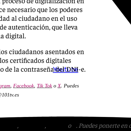
 proceso de digitalización en
ce necesario que los poderes
idad al ciudadano en el uso
 de autenticación, que lleva
a digital.
a los ciudadanos asentados en
los certificados digitales
o de la contraseña del DNI-e.
Youtube
agram
,
Facebook
,
Tik Tok
o
X
. Puedes
@101tv.es
tagram
,
Facebook
,
Tik Tok
o
X
. Puedes ponerte en 