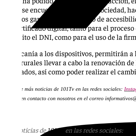
Según ha podido saber nuestra redacción, el
el que se encuentra inmersa la sociedad, ha
públicos garanticen el proceso de accesibil
del certificado digital, tanto para el proceso
implícito el DNI, como para el uso de la firm
La cercanía a los dispositivos, permitirán 
áreas rurales llevar a cabo la renovación de 
caducados, así como poder realizar el cambi
Descubre más noticias de 101Tv en las redes sociales:
Inst
ponerte en contacto con nosotros en el correo
informativos
Más noticias de
101TV
en las redes sociales:
Ins