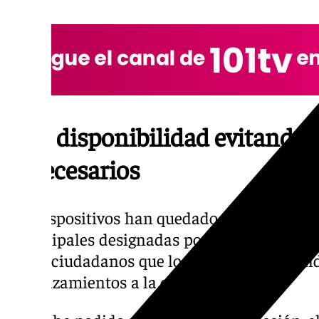
Más disponibilidad evitando
innecesarios
Los dispositivos han quedado instalados e
municipales designadas por cada uno de los 
de los ciudadanos que los necesiten, evitan
desplazamientos a la capital.