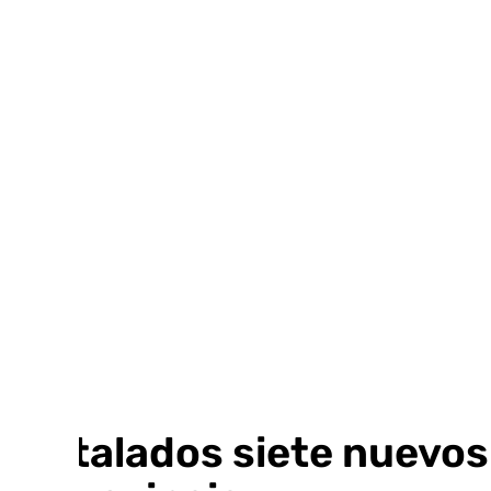
Ir
al
contenido
Instalados siete nuevo