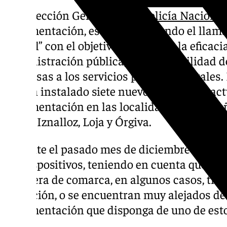
La Dirección General de la
Policía Nacional
documentación, está desarrollando el llam
Digital” con el objetivo de mejorar la eficacia
administración pública, y la accesibilidad d
empresas a los servicios públicos digitales.
se han instalado siete nuevos puntos de act
documentación en las localidades de Almuñ
Íllora, Iznalloz, Loja y Órgiva.
Durante el pasado mes de diciembre se cul
los dispositivos, teniendo en cuenta que lo
cabecera de comarca, en algunos casos, tien
población, o se encuentran muy alejados d
documentación que disponga de uno de esto
datos.