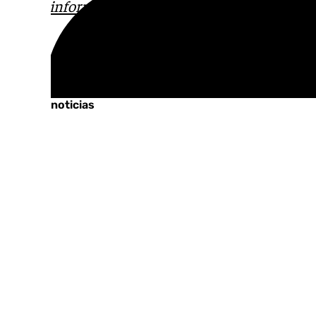
correo
informativos@101tv.es
Tags:
Últimas noticias