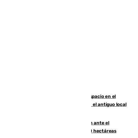
Las marca internacionales ganan espacio en el
Centro de Málaga: La Tagliatella abre en el antiguo local
de Vox Sports Bar
Moreno pide extremar la precaución ante el
incendio de Niebla, que supera las 4.000 hectáreas