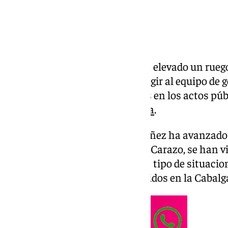
El grupo municipal del PSOE ha elevado un ruego
para este jueves, al objeto de exigir al equipo de g
prohibición del uso de animales en los actos pú
por el ayuntamiento de
Granada
.
El concejal del PSOE Juanjo Ibáñez ha avanzado q
alcaldesa de Granada, Marifrán Carazo, se han vis
regidora a que ponga coto a este tipo de situacio
desagradables incidentes ocurridos en la Cabalg