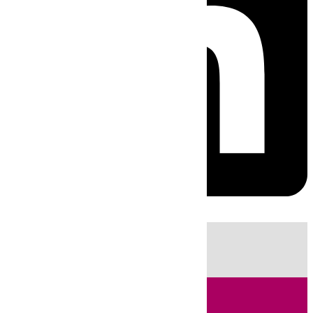
HOY
|
Sucesos
Guardia Civil
Fútbol
LaLiga
Incendios