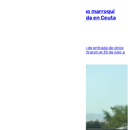
Expulsado de España un ciudadano marroquí
condenado por allanar una vivienda en Ceuta
La sentencia también contiene una prohibición de entrada de cinco
años al país y es uno de los inmigrantes que entraron el 30 de julio a
la ciudad autónoma