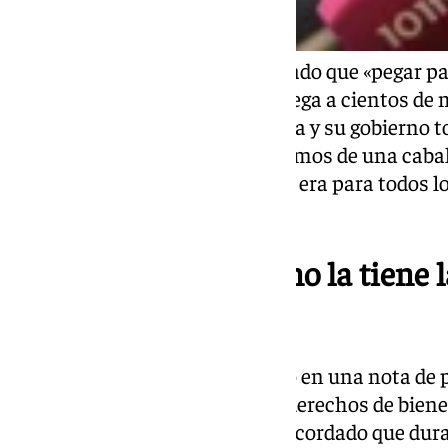
El concejal socialista ha precisado que «pegar 
la calle, en un evento que congrega a cientos de
grave como para que la alcaldesa y su gobierno
y asuman nuestro ruego. Hablamos de una cabal
espectáculo que se suponía que era para todos lo
peor manera posible».
«La responsabilidad no la tiene
Rocío»
Este jueves, Ibáñez ha señalado en una nota de p
formación «busca proteger los derechos de biene
tipo de agresiones». El edil ha recordado que dur