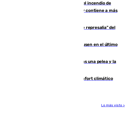
340 personas más desalojadas por el incendio de
Niebla, que mantiene a 410 evacuadas y contiene a más
de 500 efectivos trabajando
Italia responde ante las "medidas de represalia" del
Gobierno de Sánchez
El Sevilla se desinfla ante el Leverkusen en el último
ensayo (1-2)
Tensión en la prisión de Alhaurín tras una pelea y la
incautación de un punzón
Málaga contabiliza 148 zonas de confort climático
para enfrentar las altas temperaturas
Lo más visto >
Más noticias