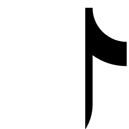
Ir
Tiktok
al
contenido