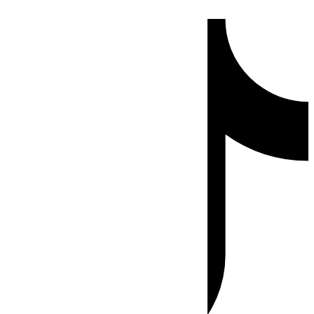
Ir
Tiktok
al
contenido