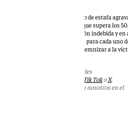
dinero.
La Fiscalía les acusa de un delito de estafa agra
económica de la defraudación, que supera los 5
califica los hechos de apropiación indebida y en
pena sea de tres años de prisión para cada uno d
pide que sean condenados a indemnizar a la víct
estafaron.
Más noticias de
101TV
en las redes
sociales:
Instagram
,
Facebook
,
Tik Tok
o
X
.
Puedes ponerte en contacto con nosotros en el
correo
informativos@101tv.es
Tags:
Últimas noticias