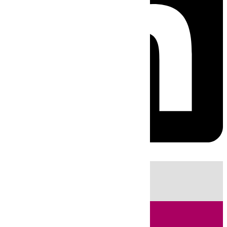
HOY
|
Sucesos
Guardia Civil
Huelva
Incendios
Fútbol