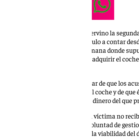
En la contratación también intervino la segunda
45 días para la entrega del vehículo a contar desd
desplazamiento a la ciudad alemana donde sup
concesionario en el que se iba a adquirir el coch
dárselo al comprador.
Pero nada de esto sucedió, a pesar de que los acu
comprador que iban a adquirir el coche y de que é
abonarles la totalidad del coste, dinero del que
Así, pasado el plazo de 45 días la víctima no recib
«los acusados nunca tuvieron voluntad de gest
Alemania», haciéndole creer en la viabilidad del 