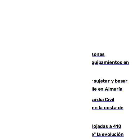
Emvisesa refuerza la atención a personas
vulnerables con cesión de viviendas y equipamientos en
Sevilla
Condenado a dos años de cárcel por sujetar y besar
a una menor tras abordarla en plena calle en Almería
Persecución en Punta Umbría: la Guardia Civil
interviene más de 800 kilos de cocaína en la costa de
Huelva
El incendio de Niebla mantiene desalojadas a 410
personas que siguen con "incertidumbre" la evolución