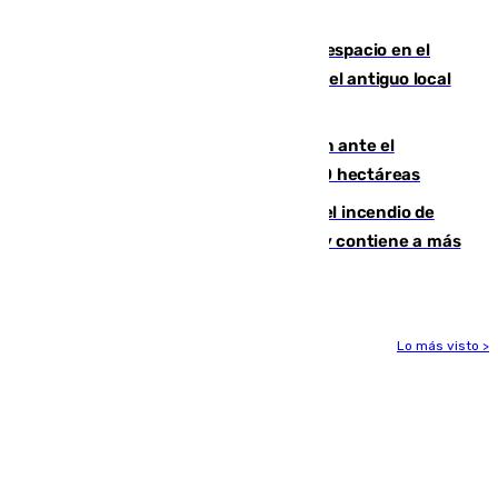
del viento
Las marcas internacionales ganan espacio en el
Centro de Málaga: la Tagliatella abre en el antiguo local
de Vox Sports Bar
Moreno pide extremar la precaución ante el
incendio de Niebla, que supera las 4.000 hectáreas
340 personas más desalojadas por el incendio de
Niebla, que mantiene a 410 evacuadas y contiene a más
de 500 efectivos trabajando
Lo más visto >
Más noticias
Ver más >