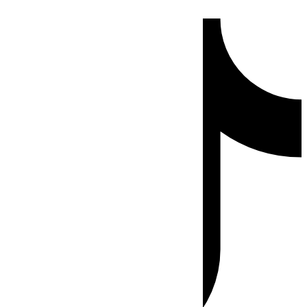
Ir
Tiktok
al
contenido