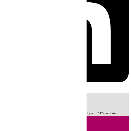
HOY
|
Fútbol
Primera División
Crisis Migratoria en Ceuta
LaLiga
101 Televisión