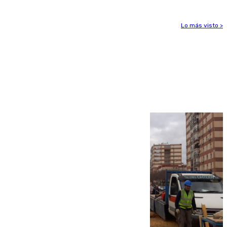
Lo más visto >
Más noticias
Ver más >