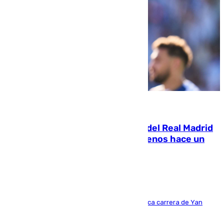
07.08.2026
El fichaje más caro de la historia del Real Madrid
costaba 105 millones de euros menos hace un
año y jugaba en Leganés
Del filial pepinero a récord absoluto: la meteórica carrera de Yan
Diomande en solo doce meses