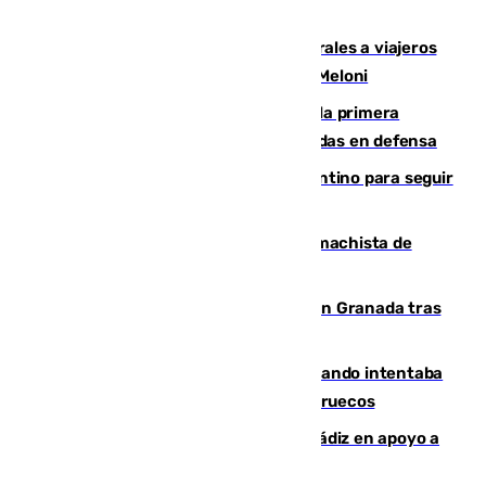
España restablece controles temporales a viajeros
procedentes de Italia como repuesta a Meloni
El Málaga cae ante el Ceuta y suma la primera
derrota de la pretemporada dejando dudas en defensa
Marruecos, la principal baza de Infantino para seguir
al frente de la FIFA
Pedro Sánchez condena el crimen machista de
Benahavís
Angustioso rescate de una familia en Granada tras
caer su coche por un terraplén
Fallece un joven tras caer al mar cuando intentaba
entrar en parapente a Ceuta desde Marruecos
CIES NO moviliza a la provincia de Cádiz en apoyo a
la respuesta humanitaria de Ceuta