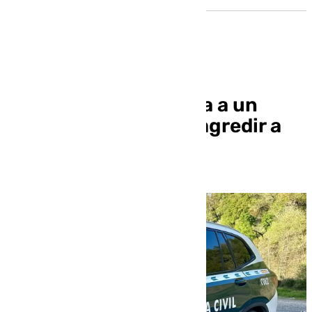
La Guardia Civil busca a un
hombre fugado tras agredir a
su pareja en Dúrcal