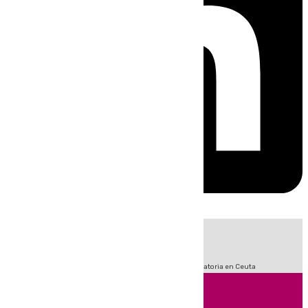
HOY
|
Fútbol
Sucesos
LaLiga
Primera División
Crisis Migratoria en Ceuta