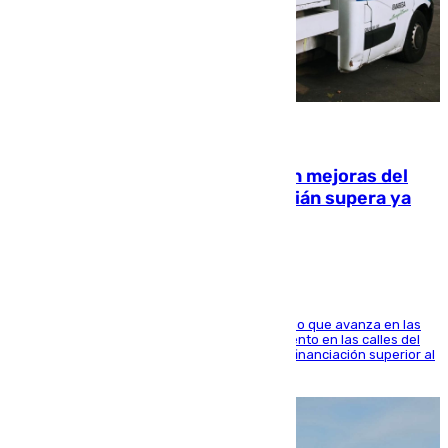
08.08.2026
La inversión del Ayuntamiento en mejoras del
entorno del Prado de San Sebastián supera ya
1.600.000 euros
El consistorio, a través de Emasesa, ha indicado que avanza en las
obras de renovación de las redes de saneamiento en las calles del
entorno del Prado, contando la zona con una financiación superior al
millón y medio de euros