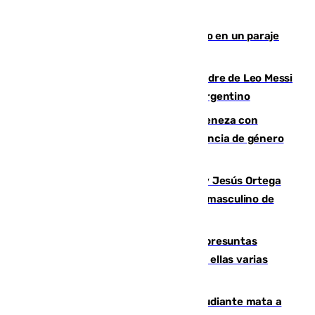
Los Bomberos combaten un incendio en un paraje
de Granada
Muere a los 68 años Jorge Messi, padre de Leo Messi
y pieza fundamental en la carrera del argentino
Retiene a su mujer en su casa y ameneza con
quemar la vivienda: nuevo caso de violencia de género
en Málaga
Dos sevillanos de oro: Manuel Cruz y Jesús Ortega
ganan el campeonato del mundo sub19 masculino de
remo
Un juzgado de Ceuta investiga seis presuntas
agresiones sexuales a migrantes, entre ellas varias
menores
Desastre en Tailandia: un joven estudiante mata a