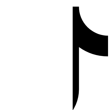
Ir
Tiktok
al
contenido