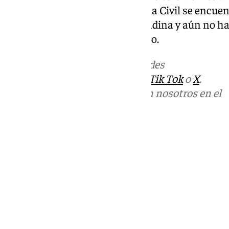
recibió varios puntos. La Guardia Civil se encue
ocurridos en el municipio granadina y aún no ha
de un caso de violencia de género.
Más noticias de
101TV
en las redes
sociales:
Instagram
,
Facebook
,
Tik Tok
o
X
.
Puedes ponerte en contacto con nosotros en el
correo
informativos@101tv.es
Tags:
Últimas noticias