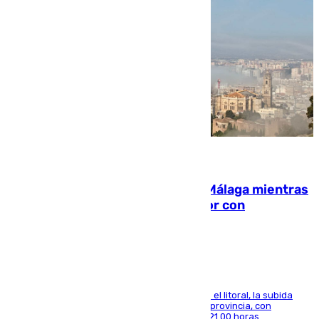
08.08.2026
El taró tiñe de niebla la costa de Málaga mientras
el calor se concentra en el interior con
Antequera en aviso amarillo
Mientras se alivia la sensación de bochorno en el litoral, la subida
térmica se notará sobre todo en el norte de la provincia, con
máximas que rozarán los 38 grados hasta las 21.00 horas