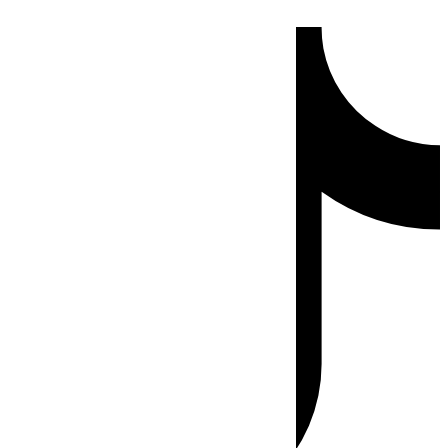
Ir
Tiktok
al
contenido