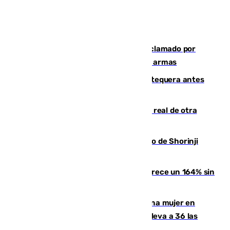
Detienen en Málaga a un fugitivo reclamado por
Colombia por homicidio y transporte de armas
Prueba final del Granada ante el Antequera antes
del inicio de la Liga
Ceuta se prepara ante la posibilidad real de otra
entrada masiva el 15 de agosto
Cártama, protagonista en el Europeo de Shorinji
Kempo celebrado en Berlín
La llegada de inmigrantes a Ceuta crece un 164% sin
contar la entrada masiva
Igualdad confirma el asesinato de una mujer en
Benahavís como violencia machista y eleva a 36 las
víctimas en 2026