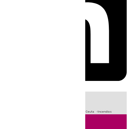
HOY
|
Fútbol
Sucesos
Primera División
Crisis Migratoria en Ceuta
Incendios