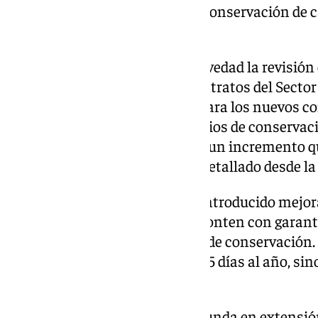
mayoría de estos contratos de conservación de 
de caducar.
Andalucía ha incluido como novedad la revisión 
la modificación de la Ley de Contratos del Sector 
recogida con carácter general para los nuevos co
«la revisión excepcional de precios de conserva
petición del sector, que solicitó un incremento
costes de los materiales», han detallado desde la
Estos contratos también han introducido mejora
favorecen que las empresas afronten con garantí
con el personal de los servicios de conservación. 
buen servicio de 24 horas los 365 días al año, s
dignas a la plantilla.
La red viaria andaluza es la segunda en extensión 