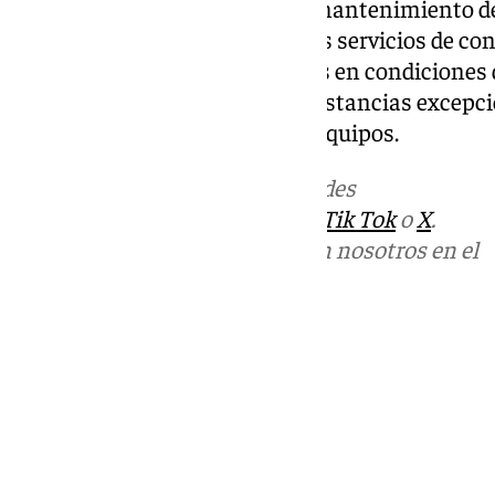
En este apartado se incluye el mantenimiento d
necesarias para llevar a cabo los servicios de co
Asimismo, mantendrán las vías en condiciones d
incluyen actuaciones en circunstancias excepci
intervención inmediata de los equipos.
Más noticias de
101TV
en las redes
sociales:
Instagram
,
Facebook
,
Tik Tok
o
X
.
Puedes ponerte en contacto con nosotros en el
correo
informativos@101tv.es
Tags:
Últimas noticias