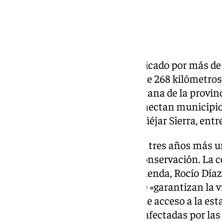
La
Junta de Andalucía
ha adjudicado por más de 
contrato para la conservación de 268 kilómetros 
autonómica del área metropolitana de la provinc
Este lote abarca 26 vías, que conectan municip
La Zubia, Cájar, Pinos Genil o Güéjar Sierra, entre
Estos lotes, con una vigencia de tres años más u
han sido adjudicados a Sacyr Conservación. La 
Articulación del Territorio y Vivienda, Rocío Día
importancia de un contrato que «garantizan la vi
concurridos como la carretera de acceso a la est
que, por ejemplo, pueden verse afectadas por las