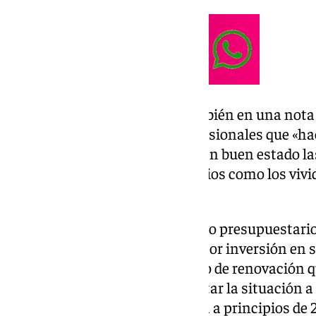
Rocío Díaz ha reivindicado también en una nota 
esfuerzo de este equipo de profesionales que «h
365 días al año para mantener en buen estado la
demuestra más aún con episodios como los vivid
paso por Andalucía».
Díaz ha destacado el incremento presupuestario 
las carreteras, porque «es la mejor inversión en s
Además, ha resaltado el proceso de renovación 
forma y con previsión» para evitar la situación 
Moreno se enfrentó a su llegada a principios de 