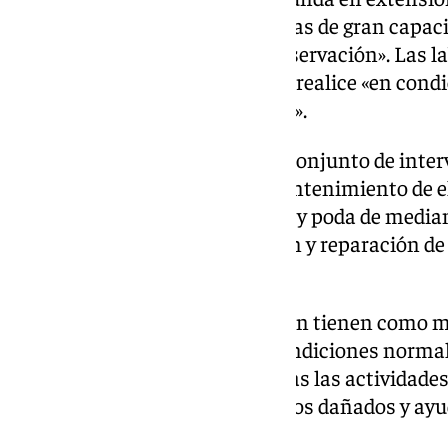
se añade que el porcentaje de vías de gran capaci
«dedicar más recursos a su conservación». Las l
vitales para que la movilidad se realice «en con
seguridad vial para los usuarios».
Conllevan la realización de un conjunto de int
en el pavimento, limpieza y mantenimiento de e
control de maleza en márgenes y poda de media
de la señalización, conservación y reparación d
defensas.
Las operaciones de conservación tienen como mi
carreteras se encuentren en condiciones normal
realizarán, en primer lugar, todas las actividade
vialidad, reparación de elementos dañados y ayud