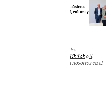
La UGR ofrecerá tres grados y nueve másteres
nuevos sobre IA, salud, sostenibilidad, cultura y
economía global
Más noticias de
101TV
en las redes
sociales:
Instagram
,
Facebook
,
Tik Tok
o
X
.
Puedes ponerte en contacto con nosotros en el
correo
informativos@101tv.es
Tags:
Universidad de Granada
Últimas noticias