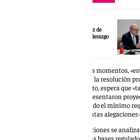
NOTICIA RELACIONADA
La UGR es excluida del mapa andaluz de
excelencia investigadora pese a su liderazgo
científico
La Junta recordado que, en estos momentos, «est
audiencia tras la publicación de la resolución pr
el próximo 6 de julio». Y, por tanto, espera que «
universidades andaluzas que presentaron proye
cuya valoración no han alcanzado el mínimo req
la convocatoria, presenten cuantas alegaciones
«Una vez presentadas las alegaciones se analiz
procedimiento establecido en las bases regulad