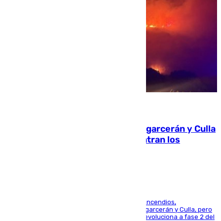
08.08.2026
Incendios de Castellón: Sierra Engarcerán y Culla
evolucionan positivamente y centran los
esfuerzos en Tírig
La UME se suma al operativo de control de los incendios,
progresando adecuadamente los de Sierra Engarcerán y Culla, pero
centrando todo el empeño en el de Culla, que evoluciona a fase 2 del