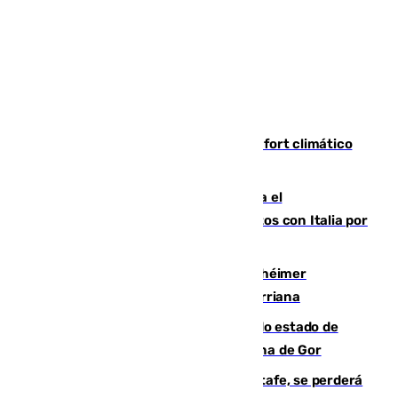
Málaga contabiliza 148 zonas de confort climático
para enfrentar las altas temperaturas
Marlaska notifica a la Unión Europea el
restablecimiento de controles fronterizos con Italia por
vía aérea y marítima
Hallan sin vida al granadino con Alzhéimer
desaparecido hace una semana en Churriana
Encuentran un cadáver en avanzado estado de
descomposición en la localidad granadina de Gor
Christantus Uche, delantero del Getafe, se perderá