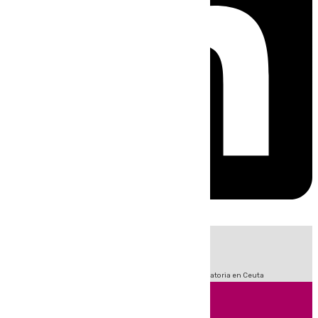
HOY
|
Sucesos
Fútbol
LaLiga
Primera División
Crisis Migratoria en Ceuta