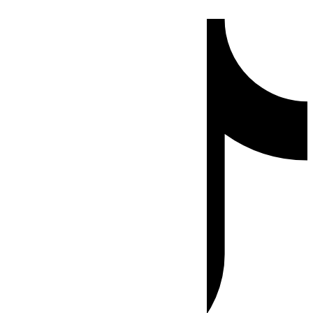
Ir
Tiktok
al
contenido