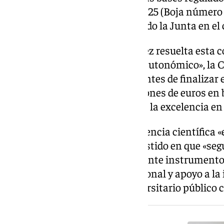
Orden de 10 de noviembre de 2025 (Boja número 2
noviembre de 2025)», ha detallado la Junta en e
Además, ha indicado que una vez resuelta esta c
nivel nacional en un Gobierno autonómico», la C
previsto «lanzar una segunda antes de finalizar 
recursos disponibles de 27 millones de euros en
por la Consejería para impulsar la excelencia en
La Junta considera que la excelencia científica 
mejora y crecimiento» y ha insistido en que «se
universidades andaluzas mediante instrumentos
talento, colaboración internacional y apoyo a la
consolidando un sistema universitario público 
NOTICIA RELACIONADA