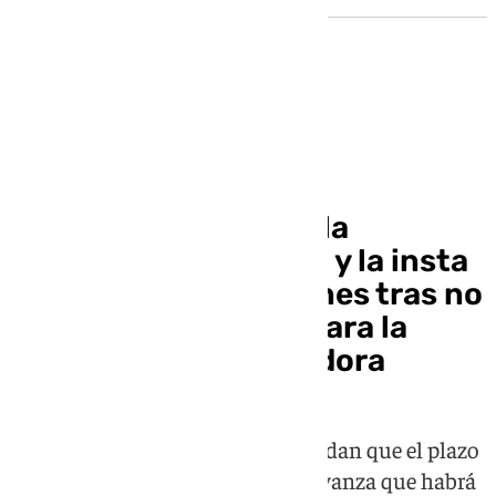
Universidades
La Junta comparte «la
extrañeza» de la UGR y la insta
a presentar alegaciones tras no
recibir financiación para la
excelencia investigadora
Desde el Gobierno andaluz recuerdan que el plazo
está abierto hasta el 6 de julio y avanza que habrá