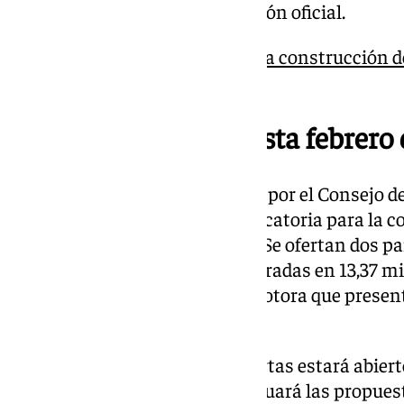
más de la mitad son de protección oficial.
El Ayuntamiento impulsa la construcción d
protegidas en los Oestes
Licitación abierta hasta febrero
Tras la aprobación del proyecto por el Consejo d
Fomento ha publicado la convocatoria para la c
través del sistema de permuta. Se ofertan dos pa
de 8.812 metros cuadrados, valoradas en 13,37 mi
adjudicadas a la empresa promotora que present
técnica.
El plazo de presentación de ofertas estará abiert
A partir de entonces, AVRA evaluará las propuest