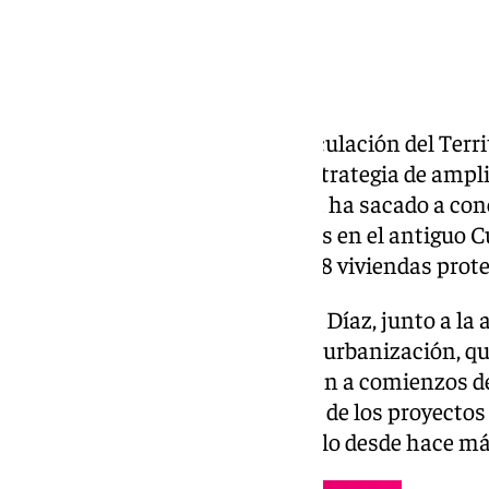
La Consejería de Fomento, Articulación del Terri
marcha un nuevo paso en su estrategia de ampli
vivienda en Andalucía. La Junta ha sacado a con
titularidad autonómica situadas en el antiguo 
promover la construcción de 328 viviendas prote
La consejera de Fomento, Rocío Díaz, junto a la 
Carazo, ha visitado las obras de urbanización, q
ejecución y se prevé que finalicen a comienzos d
Gobierno andaluz recupera uno de los proyectos
la ciudad, pendiente de desarrollo desde hace má