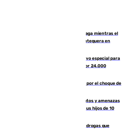
El taró tiñe de niebla la costa de Málaga mientras el
calor se concentra en el interior con Antequera en
aviso amarillo
La Guardia Civil prepara un dispositivo especial para
el eclipse del 12 de agosto compuesto por 24.000
agentes
Cortado el Cercanías C-2 de Málaga por el choque de
un tren con una catenaria caída
Detenido en Estepona por malos tratos y amenazas
de muerte a su pareja en presencia de sus hijos de 10
años y 11 meses
Desarticulada una red de tráfico de drogas que