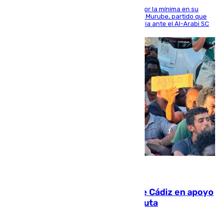
El cuadro dirigido por Juanfran Funes perdió por la mínima en su
envite contra el conjunto caballa en el Alfonso Murube, partido que
se disputó un día después de su primera victoria ante el Al-Arabi SC
07.08.2026
CIES NO moviliza a la provincia de Cádiz en apoyo
a la respuesta humanitaria de Ceuta