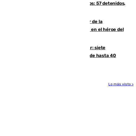
introducía la mercancía desde Marruecos: 57 detenidos,
cuatro de ellos en Andalucía
Ferrán Torres, nombrado embajador de la
Comunidad Valenciana tras convertirse en el héroe del
Mundial
Andalucía sigue asfixiada por el calor: siete
provincias, en alerta por temperaturas de hasta 40
grados
Lo más visto >
Más noticias
Ver más >