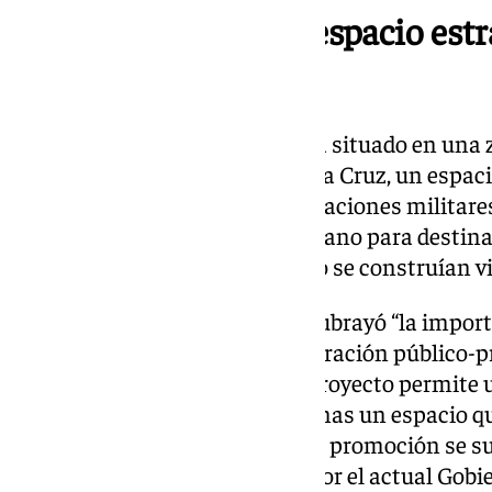
Recuperación de un espacio estr
vivienda
El Cuartel de Mondragones está situado en una 
los barrios de Plaza de Toros y La Cruz, un espa
uso tras el traslado de las instalaciones militare
persigue recuperar un vacío urbano para destina
entorno donde hasta ahora solo se construían viv
La alcaldesa Marifrán Carazo subrayó “la import
administraciones y de la colaboración público-pri
la vivienda en la ciudad. “Este proyecto permite 
servicio de las familias granadinas un espacio 
afirmó. Carazo destacó que esta promoción se s
viviendas nuevas impulsadas por el actual Gobie