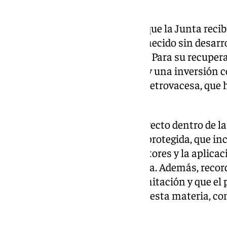
el próximo año.
Los terrenos de Mondragones, que la Junta recib
deuda histórica, habían permanecido sin desarro
una barrera física entre barrios. Para su recuper
completo trabajo arqueológico y una inversión c
entre la Junta y la promotora Metrovacesa, que 
urbanización.
La consejera enmarcó este proyecto dentro de l
ampliar el acceso a la vivienda protegida, que i
suelo público, el apoyo a promotores y la aplica
Urgentes en materia de Vivienda. Además, record
Andalucía se encuentra en tramitación y que el
será “el mayor de la historia” en esta materia, c
millones de euros.