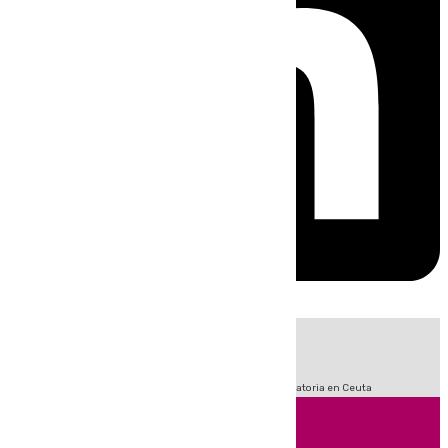
HOY
|
Sucesos
Fútbol
LaLiga
Primera División
Crisis Migratoria en Ceuta