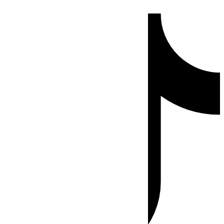
Ir
Tiktok
al
contenido