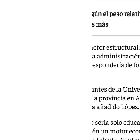
La Universidad reclama que, según el peso relati
contaría con 13.000 estudiantes más
A esta situación se suma otro factor estructural:
universitarias autorizadas por la administraci
UMA alcance el peso que le correspondería de f
universitario público andaluz».
«Si el peso relativo de los estudiantes de la Univ
peso relativo de la población de la provincia en 
con 13.000 estudiantes más», ha añadido López.
El impacto de esta diferencia no sería solo educa
en que «la Universidad es también un motor eco
genera actividad, empleo, renta y talento. Cont