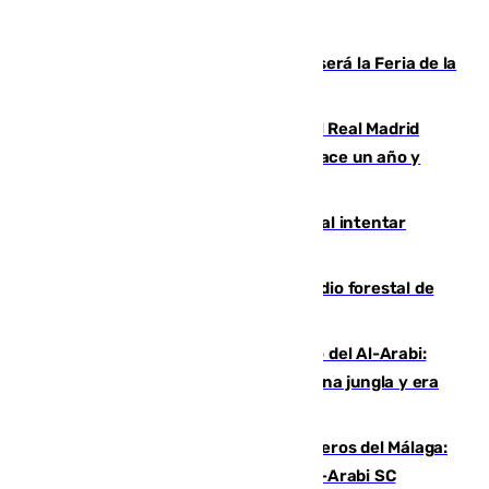
Talleres, escape room y música: así será la Feria de la
Juventud Cofrade de Málaga
El fichaje más caro de la historia del Real Madrid
costaba 105 millones de euros menos hace un año y
jugaba en Leganés
Ceuta suma 82 fallecidos en el mar al intentar
cruzar la frontera española
Huelva eleva a emergencia el incendio forestal de
Niebla
Juanfran Funes, sobre el duro juego del Al-Arabi:
“Por momentos nos hemos metido en una jungla y era
hasta peligroso”
Ya se han estrenado los tres delanteros del Málaga:
Eneko Jauregui, bigoleador contra el Al-Arabi SC