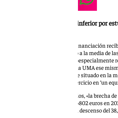
Una financiación 495 euros inferior por es
andaluza
Ha concretado que en 2025, la financiación reci
inferior por estudiante respecto a la media de la
Comunidad». Este dato resulta «especialmente rel
«ya que el déficit estructural de la UMA ese mis
de euros», por lo que, «de haberse situado en la m
institución habría cerrado el ejercicio en ‘un equi
Con todo, en los últimos ejercicios, «la brecha d
ha reducido progresivamente»: «802 euros en 202
euros en 2025, lo que supone un descenso del 38