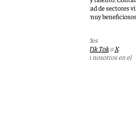
estudiantes reforzaría la actividad de sectores v
y tendría efectos de largo plazo muy beneficioso
productivo», ha finalizado.
Más noticias de
101TV
en las redes
sociales:
Instagram
,
Facebook
,
Tik Tok
o
X
.
Puedes ponerte en contacto con nosotros en el
correo
informativos@101tv.es
Tags:
Últimas noticias