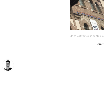
Edificio del Rectorado de la Universidad de Málaga.
101TV
Ignacio Pérez
lunes, 29 junio 2026, 17:12
Compartir: