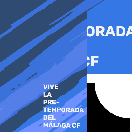
Ir
al
contenido
Tiktok