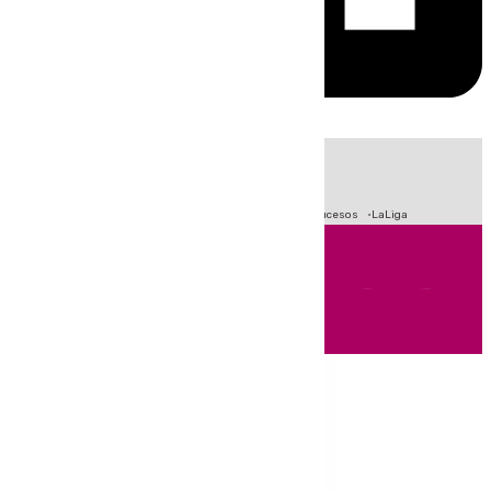
HOY
|
Fútbol
Primera División
Crisis Migratoria en Ceuta
Sucesos
LaLiga
Andalucía