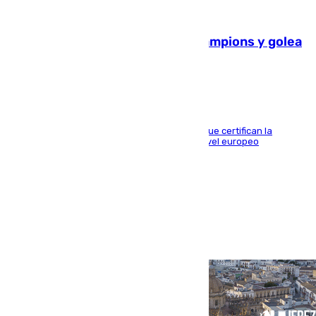
06.08.2026
El Betis supera el examen de Champions y golea
al Arsenal en Dublín (1-3)
Riquelme, Deossa y Fornals firman los tantos que certifican la
superioridad bética ante un rival de máximo nivel europeo