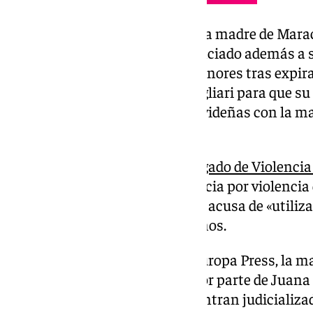
El menor ha permanecido con la madre de Marac
navideñas y Arcuri había denunciado además a s
italianos por sustracción de menores tras expirar
por la Corte de Apelación de Cagliari para que su
después de pasar las fiestas navideñas con la m
tenía la guarda y custodia.
Por otro lado, en España, el
Juzgado de Violencia
Granada
ha archivado la denuncia por violencia 
Rivas contra su expareja, al que acusa de «utiliza
a lo largo de los últimos ocho años.
En el auto al que tuvo acceso Europa Press, la
todos los episodios relatados por parte de Juan
sido ya denunciados y se encuentran judicializa