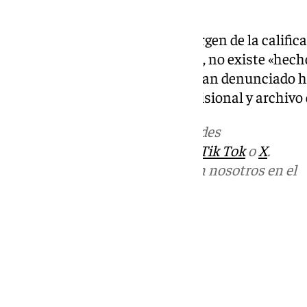
penales».
Mantiene, por tanto, que, al margen de la calific
otorgarles la parte denunciante, no existe «he
delictivo distinto» a los que se han denunciado 
procede el sobreseimiento provisional y archivo 
Más noticias de
101TV
en las redes
sociales:
Instagram
,
Facebook
,
Tik Tok
o
X
.
Puedes ponerte en contacto con nosotros en el
correo
informativos@101tv.es
Tags:
Últimas noticias