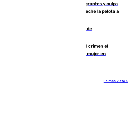
"cumplirán la ley" sobre los menores migrantes y culpa
al Gobierno por "inestabilidad": "Que no eche la pelota a
las comunidades"
Una ONG malagueña ganará un año de
comunicación gratuita con Apecom
Confiesa en un diario ser el autor del crimen el
hombre en prisión por asesinato de una mujer en
Benahavís
Lo más visto >
Más noticias
Ver más >