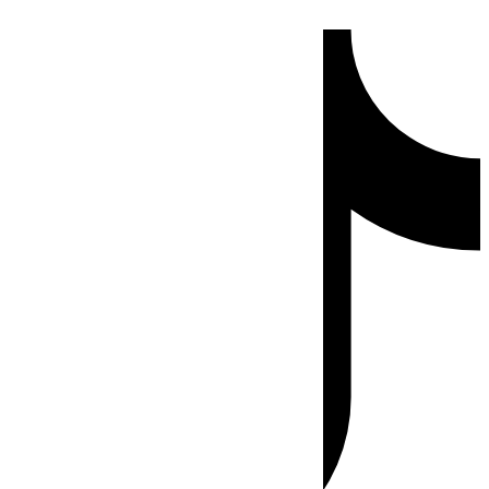
Ir
Tiktok
al
contenido