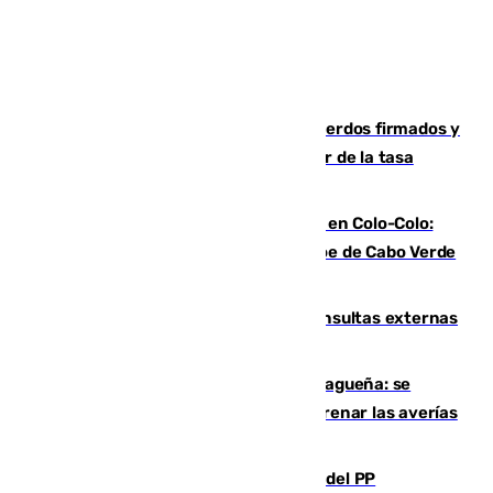
Vox exige a Sanz que cumpla los acuerdos firmados y
que paralice la mezquita antes de hablar de la tasa
turística
Vozinha, recibido como una estrella en Colo-Colo:
casi 30.000 aficionados arropan al héroe de Cabo Verde
en su presentación
Vithas Málaga crece en cirugías, consultas externas
y altas en el primer semestre de 2026
Mejoras del agua en la Axarquía malagueña: se
sustituye una tubería de 50 años para frenar las averías
de agua en El Borge y Almáchar
Bendodo asegura que los gobiernos del PP