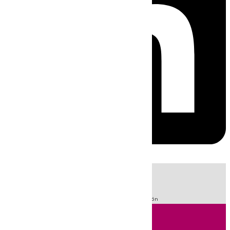
HOY
|
Fútbol
Sucesos
LaLiga
Guardia Civil
Primera División