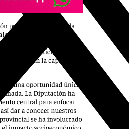
ón para implicar a toda la
eñalando que «queremos que
r a Guadix, Motril, Baza,
de los Goya, participando en
oder vivir en la capital el
 son una oportunidad única
Granada. La Diputación ha
mento central para enfocar
así dar a conocer nuestros
provincial se ha involucrado
r el impacto socioeconómico