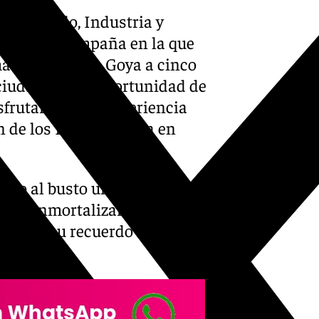
Desarrollo, Industria y
ntado la campaña en la que
ático busto de Goya a cinco
 ciudadanía la oportunidad de
sfrutar de esta experiencia
ón de los Premios Goya en
junto al busto una alfombra
drán inmortalizar el
levarse su recuerdo impreso