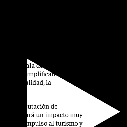
ujarra, de 10,00 a 14,00
rario en el Parque de los
io de 17,00 a 21,00 horas.
encia de la marca ‘Sabor
rante la gala de los
Goya
está
restigio, amplificando el
 con la calidad, la
 de la Diputación de
oya «generará un impacto muy
al, en el impulso al turismo y