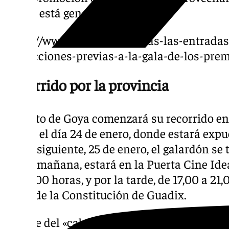
que ya está generando».
https://www.101tv.es/agotadas-las-entrada
proyecciones-previas-a-la-gala-de-los-pre
Recorrido por la provincia
El busto de Goya comenzará su recorrido en 
Motril el día 24 de enero, donde estará expu
Al día siguiente, 25 de enero, el galardón se
Por la mañana, estará en la Puerta Cine Idea
las 14,00 horas, y por la tarde, de 17,00 a 21,
Plaza de la Constitución de Guadix.
El viaje del «cabezón» continuará en la local