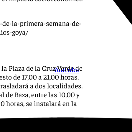
s-de-la-primera-semana-de-
mios-goya/
la Plaza de la Cruz Verde de
Youtube
esto de 17,00 a 21,00 horas.
 trasladará a dos localidades.
l de Baza, entre las 10,00 y
00 horas, se instalará en la
idad de Órgiva el día 26 de