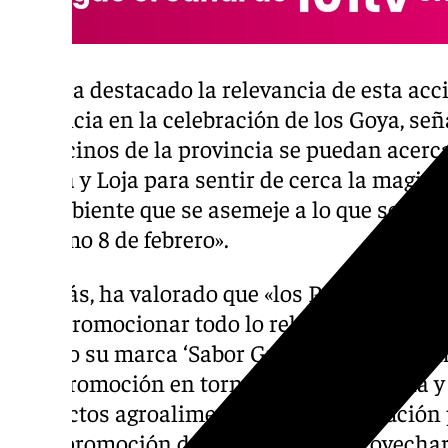
Díaz ha destacado la relevancia de esta acci
provincia en la celebración de los Goya, s
los vecinos de la provincia se puedan acerca
Órgiva y Loja para sentir de cerca la magia 
un ambiente que se asemeje a lo que se va a p
próximo 8 de febrero».
Además, ha valorado que «los Premios Goya
para promocionar todo lo relacionado con 
elegido su marca ‘Sabor Granada’ como ele
esta promoción en torno a la gastronomía y 
productos agroalimentarios. La institución 
en la promoción del evento para aprovecha