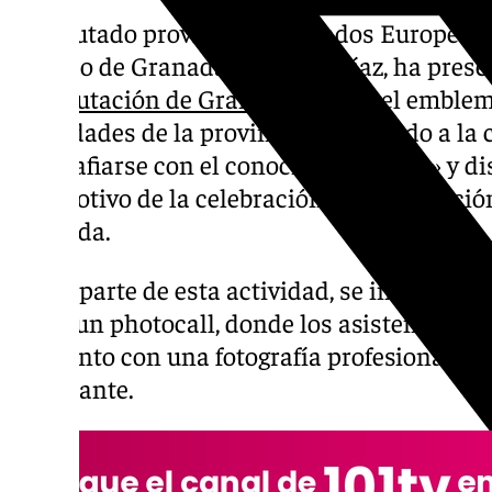
El diputado provincial de Fondos Europeos, 
Empleo de Granada, Antonio Díaz, ha prese
la
Diputación de Granada
llevará el emblem
localidades de la provincia, ofreciendo a la
fotografiarse con el conocido «cabezón» y di
con motivo de la celebración de la 39 edici
Granada.
Como parte de esta actividad, se instalará 
roja y un photocall, donde los asistentes po
momento con una fotografía profesional y l
al instante.