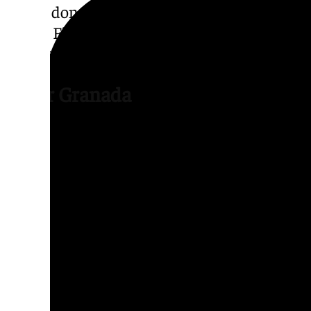
enero, donde podrá visitarse en la Plaza Alp
horas. Finalmente, la figura cerrará su itine
Ángeles de Loja, el 31 de enero, con un horar
Sabor Granada
Desde la Diputación inciden en que «la pres
Granada’ en todas las acciones previas y du
permitiendo asociarla a un evento de gran p
conocimiento de la provincia y vinculándola
creatividad y el liderazgo cultural».
Además, de forma indirecta la participación
Granada en la 39 edición de los Premios G
positivo en el ámbito de la promoción cultur