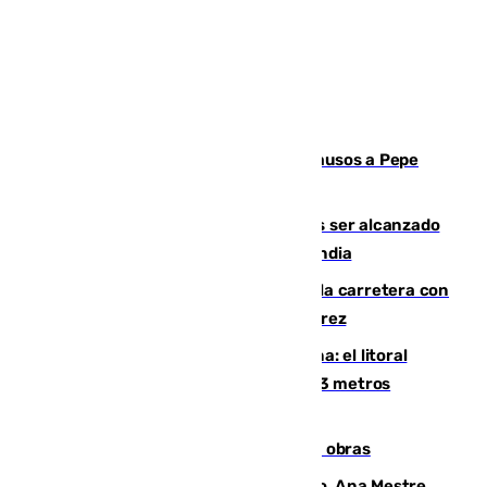
Granada despide con lágrimas y aplausos a Pepe
Habichuela
Un futbolista de 24 años muere tras ser alcanzado
por un rayo durante un partido en Tailandia
Muere un conductor tras salirse de la carretera con
su turismo en la A-480 a la altura de Jerez
Julio supera a junio en basura marina: el litoral
occidental malagueño recoge más de 33 metros
cúbicos de residuos
El Cádiz se afila ante un Granada en obras
La nueva presidenta del Parlamento, Ana Mestre,