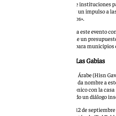
través de las administraciones e instituciones p
las iniciativas que permiten dar un impulso a l
marcha desde los ayuntamientos».
La Diputación de Granada apoya este evento con
ciento, aportando 7.000 euros de un presupuesto 
marco de la concertación local para municipios
Las Veladas del Torreón de Las Gabias
Las Gabias es hogar del Torreón Árabe (Hisn G
emblemático del municipio que da nombre a este 
parte de un conjunto arquitectónico con la casa
Pisa, del siglo XVII-XVIII, creando un diálogo i
El festival comenzará el jueves 12 de septiembre 