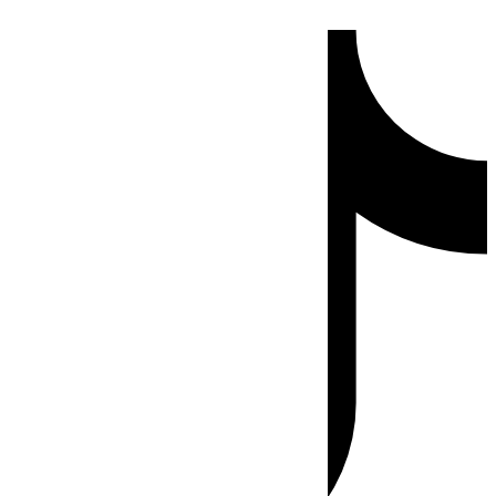
Ir
Tiktok
al
contenido