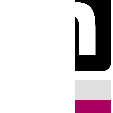
HOY
|
Fútbol
Sucesos
Cádiz
LaLiga
Campo de Gibraltar