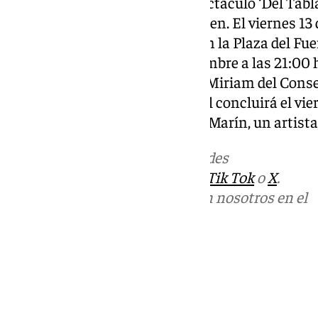
exterior del Torreón con el espectáculo ‘Del Tabl
artista flamenco Jacob de Carmen. El viernes 13 
Carmencita Calavera actuará en la Plaza del Fue
siguiente, el jueves 19 de septiembre a las 21:00 
Llano, dirigido por la profesora Miriam del Cons
un variado repertorio. El festival concluirá el v
Noche Lírica a cargo de Moisés Marín, un artist
Más noticias de
101TV
en las redes
sociales:
Instagram
,
Facebook
,
Tik Tok
o
X
.
Puedes ponerte en contacto con nosotros en el
correo
informativos@101tv.es
Tags:
Últimas noticias