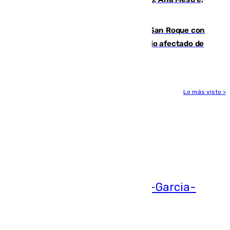
hace parada institucional en Cádiz
Estabilizado el incendio forestal de San Roque con
19 familias aún desalojadas y un domicilio afectado de
gravedad
Lo más visto >
Más noticias
Ver más >
05.08.2026