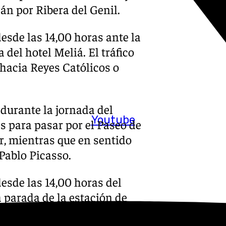
án por Ribera del Genil.
desde las 14,00 horas ante la
 del hotel Meliá. El tráfico
 hacia Reyes Católicos o
 durante la jornada del
Youtube
s para pasar por el Paseo de
ur, mientras que en sentido
Pablo Picasso.
desde las 14,00 horas del
 parada de la estación de
s viajeros de los servicios