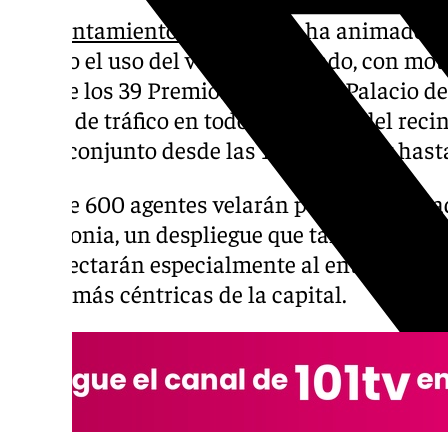
El
Ayuntamiento de Granada
ha animado a l
sábado el uso del vehículo privado, con moti
gala de los 39 Premios
Goya
en el Palacio d
cortes de tráfico en todo el entorno del reci
en su conjunto desde las 14,00 horas y hast
Más de 600 agentes velarán por la seguridad
ceremonia, un despliegue que también implic
que afectarán especialmente al entorno del 
calles más céntricas de la capital.