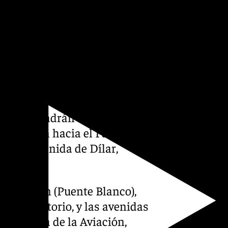
er a la zona por la Avenida de
ital, las principales líneas
 8 (PTS-Palacio de Deportes-
s Ciencias-Centro-Estación
rte, mantendrán su recorrido y
e desviarán hacia el Paseo de
casso y Avenida de Dílar,
tuales.
eo del Salón (Puente Blanco),
ón del Pretorio, y las avenidas
la rotonda de la Aviación,