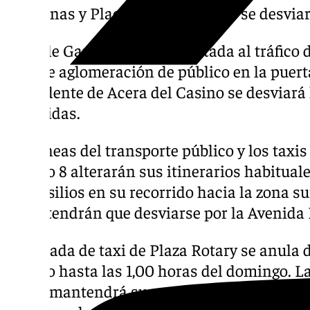
de Arenas y Placeta del Matadero se desviar
La calle Ganivet quedará cortada al tráfico 
posible aglomeración de público en la puerta
procedente de Acera del Casino se desviará
Recogidas.
Las líneas del transporte público y los taxis
sábado 8 alterarán sus itinerarios habituale
los Basilios en su recorrido hacia la zona s
norte tendrán que desviarse por la Avenida 
La parada de taxi de Plaza Rotary se anula 
sábado hasta las 1,00 horas del domingo. La
Renfe mantendrá su servicio para atender lo