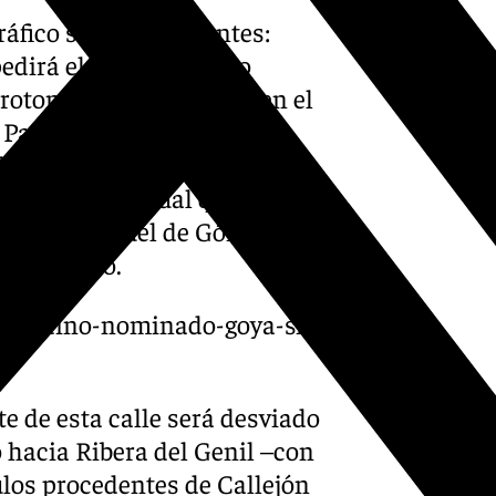
ráfico son las siguientes:
edirá el acceso al paso
rotonda de la Aviación, en el
 Paseo del Violón; Puente
ón, si bien se desviará el
 Basilios, al igual que se
e Poeta Manuel de Góngora, a
a del Darro.
granadino-nominado-goya-si-
te de esta calle será desviado
 hacia Ribera del Genil –con
los procedentes de Callejón