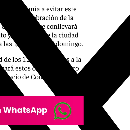
a ciudadanía a evitar este
vo de la celebración de la
e Congresos, que conllevará
nto y del centro de la ciudad
a las 1,00 horas del domingo.
 de los 1.200 asistentes a la
ará estos cortes de tráfico
Palacio de Congresos y las