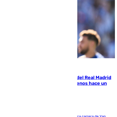
07.08.2026
El fichaje más caro de la historia del Real Madrid
costaba 105 millones de euros menos hace un
año y jugaba en Leganés
Del filial pepinero a récord absoluto: la meteórica carrera de Yan