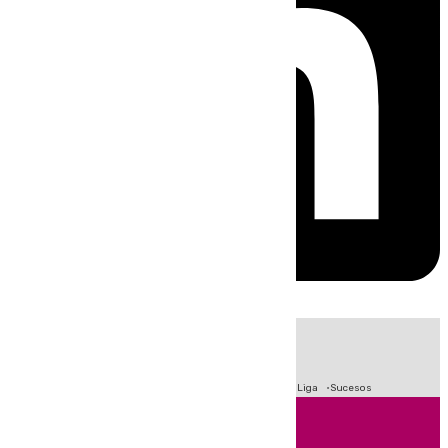
HOY
|
Fútbol
Primera División
Crisis Migratoria en Ceuta
LaLiga
Sucesos