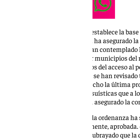
La aprobación de la ordenanza establece la base
implantación de la ZBE. En ella, ha asegurado la
durante el pleno ordinario, se han contemplado 
tanto por la oposición como por municipios del r
al quedar sus vehículos excluidos del acceso al 
hecho un trabajo muy solvente, se han revisado 
recibido y en base a eso se ha hecho la última 
adicionales que contemplan casuísticas que a lo
habíamos tenido en cuenta», ha asegurado la con
Contempladas las alegaciones, la ordenanza ha 
que han pasado el filtro y, finalmente, aprobada.
argumentado Agudo, quien ha subrayado que la 