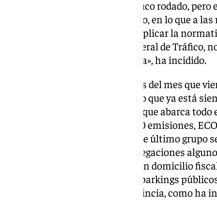
muchas causas, no solo del tráfico rodado, pero e
principales». Además, subrayado, en lo que a las 
Consistorio no hace «más que aplicar la normati
articulada por la Dirección General de Tráfico, n
sanción es de una cuantía u otra», ha incidido.
La ZBE entrará en vigor a finales del mes que vie
un perímetro de acceso limitado que ya está sien
Solamente podrán entrar en él, que abarca todo el
vehículos que posean etiqueta 0 emisiones, ECO,
cuenten con autorización. A este último grupo s
modificación con base en las alegaciones alguno
todos los transportes que tengan domicilio fisca
obstante, se están habilitando parkings públicos
residentes en el resto de la provincia, como ha 
de gobierno, Jorge Saavedra.