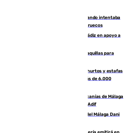
Fallece un joven tras caer al mar cuando intentaba
entrar en parapente a Ceuta desde Marruecos
CIES NO moviliza a la provincia de Cádiz en apoyo a
la respuesta humanitaria de Ceuta
El mercado de Jerez refrigera sus taquillas para
facilitar las compras a sus visitantes
Detenida una pareja por presuntos hurtos y estafas
en Málaga tras ser descubiertos con más de 6.000
euros
Retrasos y cancelaciones en el Cercanías de Málaga
por una avería en la infraestructura de Adif
Isco, la nueva mascota del jugador del Málaga Dani
Lorenzo
El observatorio de Calar Alto de Almería emitirá en