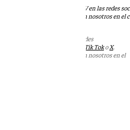
Descubre más noticias de 101TV en las redes soc
Puedes ponerte en contacto con nosotros en el 
redaccion.granada@101tv.es
Más noticias de
101TV
en las redes
sociales:
Instagram
,
Facebook
,
Tik Tok
o
X
.
Puedes ponerte en contacto con nosotros en el
correo
informativos@101tv.es
Tags:
Últimas noticias