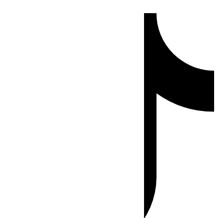
Ir
Tiktok
al
contenido