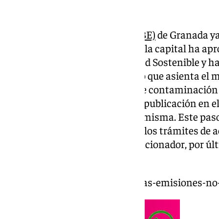
La
Zona de Bajas Emisiones (ZBE)
de Granada ya 
Movilidad del Ayuntamiento de la capital ha apr
Ordenanza Integral de Movilidad Sostenible y ha
Movilidad Urbana Sostenible, lo que asienta el 
implantación de este espacio de contaminación r
ya definido, lo siguiente será su publicación en e
la propia entrada en vigor de la misma. Este paso
de abril, cuando finalicen todos los trámites de 
acceso limitado. El régimen sancionador, por últ
de octubre.
https://www.101tv.es/zona-bajas-emisiones-no-l