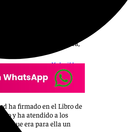
 visitado por primera vez y
 cuento de la criada› y ‹Los
s en palabra viva atravesando
uyen novela contemporánea,
muchos otros.
X-twitter
od ha firmado en el Libro de
ado y ha atendido a los
ado que era para ella un