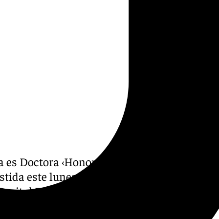
a es Doctora ‹Honoris Causa›
stida este lunes en una
pital Real. La prolífica
l de máxima jerarquía que las