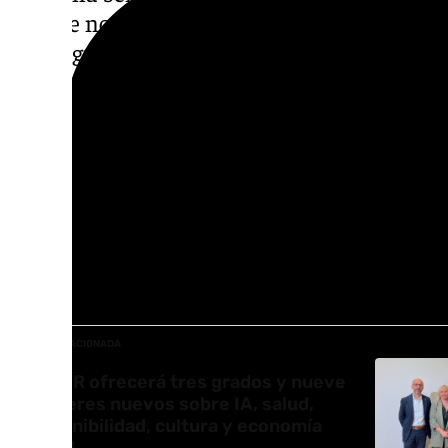
acto de nombramiento de Doctora ‹Honoris
esto significa no solo «incorporación simból
entre una trayectoria excepcional y una inst
comprometido con el conocimiento, la liber
la sociedad».
«Margaret Atwood no es solo una gran escrit
encarna muchos de los valores que definen 
integración del conocimiento, el pensamien
con el mundo», ha resaltado el rector de la
NOTICIA RELACIONADA
La UGR ofrecerá tres grados y nueve
másteres nuevos sobre IA, salud,
sostenibilidad, cultura y economía
global