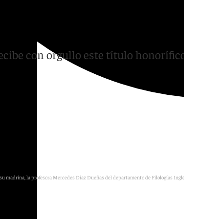
 la Universidad de
ecibe con orgullo este título honorífico
 su madrina, la profesora Mercedes Díaz Dueñas del departamento de Filologías Inglesa y Alemana.
UGR