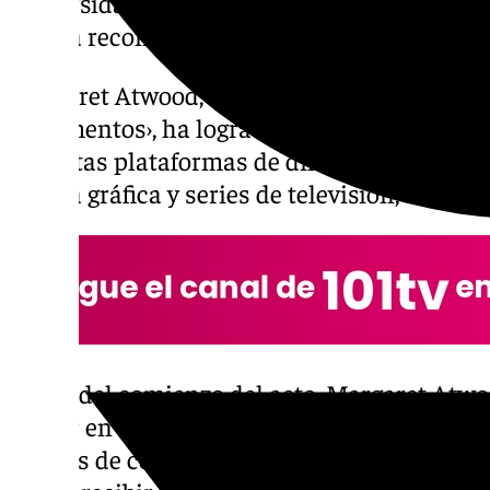
universidades otorgan, en una ciudad que ha
que ha reconocido que le ha «encantado».
Margaret Atwood, autora de novelas como ‹El
testamentos›, ha logrado convertir sus obra
distintas plataformas de difusión que incl
novela gráfica y series de televisión, entre 
Antes del comienzo del acto, Margaret Atwo
Honor en el despacho del rector Pedro Merc
medios de comunicación, a los que ha señal