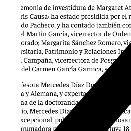
La ceremonia de investidura de Margaret 
‹Honoris Causa› ha estado presidida por el 
Mercado Pacheco, y ha contado también con
Manuel Martín García, vicerrector de Orde
Profesorado; Margarita Sánchez Romero, vi
Universitaria, Patrimonio y Relaciones Ins
García Campaña, vicerrectora de Posgrado 
María del Carmen García Garnica, secretari
La profesora Mercedes Díaz Dueñas del dep
Inglesa y Alemana, y experta en literatura c
madrina de la doctoranda Margaret Atwood e
laudatio, Mercedes Díaz Dueñas ha destac
obra excepcional, polifacética y asombros
una abrumadora producción que incluye 18 c