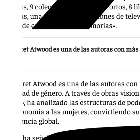
novelas, 9 colecciones de relatos cortos, 8 li
gráficas, una obra de teatro, guiones de tele
libros de ensayos y unas memorias».
Margaret Atwood es una de las autoras con más i
género
Margaret Atwood es una de las autoras con 
igualdad de género. A través de obras vision
criada›, ha analizado las estructuras de pode
la autonomía a las mujeres, convirtiendo su
resistencia global.
Como ha señalado el rector Pedro Mercado 