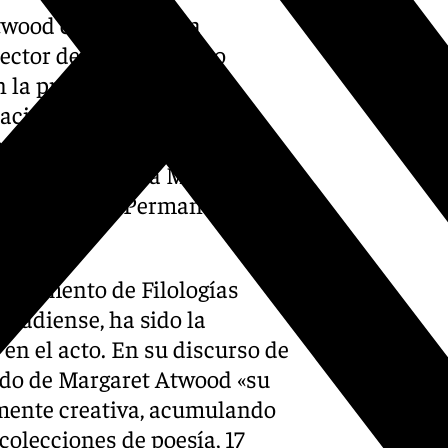
Atwood como Doctora
rector de la UGR, Pedro
 la presencia de Juan
nación Académica y
cerrectorado de Extensión
titucionales; Ana María
y Formación Permanente; y
a general.
artamento de Filologías
anadiense, ha sido la
n el acto. En su discurso de
ado de Margaret Atwood «su
amente creativa, acumulando
olecciones de poesía, 17