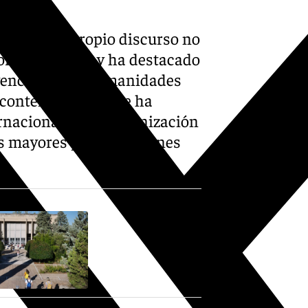
ía, que su propio discurso no
 por ella misma, y ha destacado
ivencia de las humanidades
o contemporáneo. Se ha
ernacional y la reorganización
las mayores preocupaciones