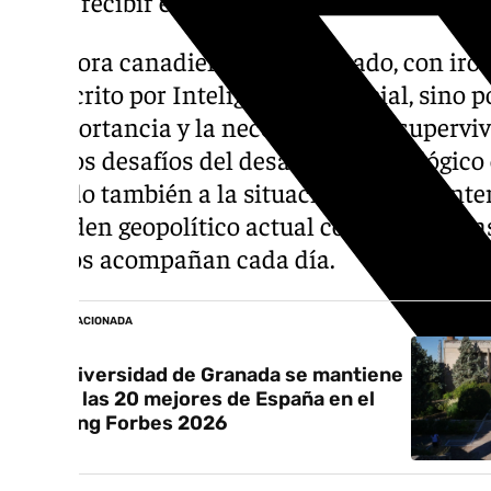
honor recibir este título honorífico.
La autora canadiense ha explicado, con iron
fue escrito por Inteligencia Artificial, sino
la importancia y la necesidad de la superv
ante los desafíos del desarrollo tecnológic
referido también a la situación política int
del orden geopolítico actual como uno de 
que nos acompañan cada día.
NOTICIA RELACIONADA
La Universidad de Granada se mantiene
entre las 20 mejores de España en el
Ranking Forbes 2026