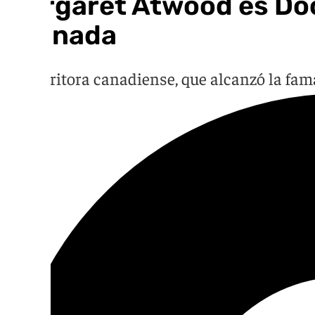
Margaret Atwood es Doct
Granada
La escritora canadiense, que alcanzó la fama 