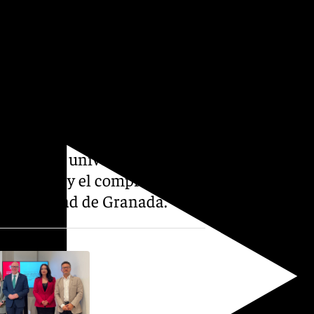
 Causa› de Margaret Atwood
ica, sino la convergencia
itución que, desde 1531, se ha
tad y su responsabilidad con
ora, sino una figura que
a nuestra universidad -la
to crítico y el compromiso
 Universidad de Granada.