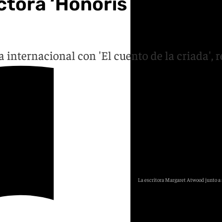
ora ‘Honoris Causa’ por
internacional con 'El cuento de la criada', r
La escritora Margaret Atwood junto a