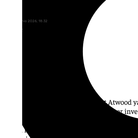
101 TV
lunes, 22 junio 2026, 18:32
Compartir:
La escritora canadiense Margaret Atwood y
por la Universidad de Granada tras ser inve
ceremonia desarrollada en el Crucero del Hos
autora ha recibido este título honorífico, e