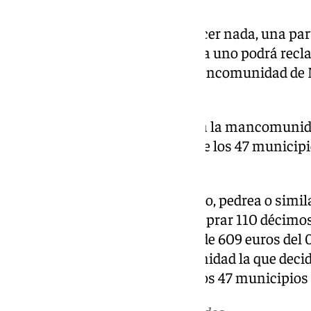
«Todos tienen, sin tener que hacer nada, una p
que, cuando toque el Gordo, cada uno podrá recl
explicado el presidente de la Mancomunidad de 
Granadina.
Son 57 décimos los que custodia la mancomunida
609 euros a los 30.331 vecinos de los 47 municipio
el Gordo se realizará el pago».
En caso de cualquier otro premio, pedrea o simila
2.200 euros, se procederá a comprar 110 décimos
30.000 vecinos con un premio de 609 euros del 0
si queda algo será la mancomunidad la que decid
siempre teniendo en cuenta a los 47 municipios