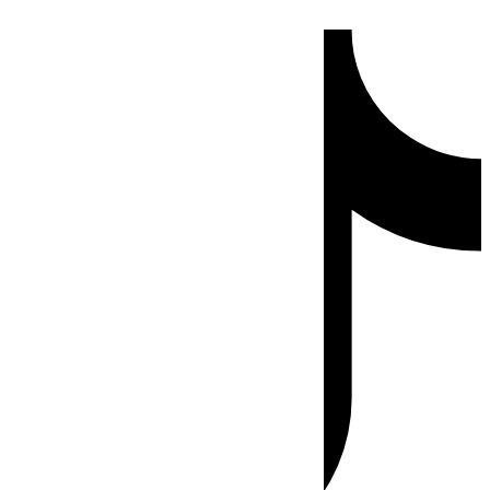
Ir
Tiktok
al
contenido