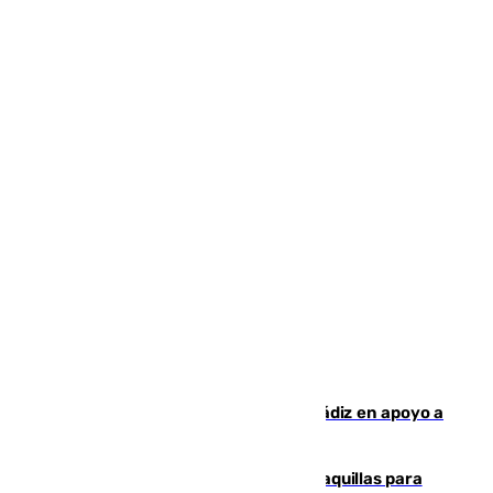
CIES NO moviliza a la provincia de Cádiz en apoyo a
la respuesta humanitaria de Ceuta
El mercado de Jerez refrigera sus taquillas para