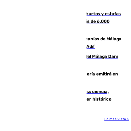
facilitar las compras a sus visitantes
Detenida una pareja por presuntos hurtos y estafas
en Málaga tras ser descubiertos con más de 6.000
euros
Retrasos y cancelaciones en el Cercanías de Málaga
por una avería en la infraestructura de Adif
Isco, la nueva mascota del jugador del Málaga Dani
Lorenzo
El observatorio de Calar Alto de Almería emitirá en
directo el eclipse solar del 12 de agosto
El «Trío de Eclipses» arranca en Cádiz: ciencia,
naturaleza y seguridad ante un atardecer histórico
Lo más visto >