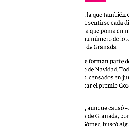
En esta ocasión, «será la ilusión la que también 
separación administrativa, para sentirse cada d
Alpujarra» siguiendo la iniciativa que ponía en
pasado año cuando compartió su número de loter
de cinco pueblos de la Alpujarra de Granada.
Eran 21 de 25 los municipios que forman parte
agosto participaban en el sorteo de Navidad. Tod
municipios (mayores de 18 años, censados en ju
participación que en caso de tocar el premio Go
«impuestos ya pagados.
La acción fue muy bien recibida, aunque causó «c
todos los vecinos de la Alpujarra de Granada, por 
Mancomunidad, José Antonio Gómez, buscó alg