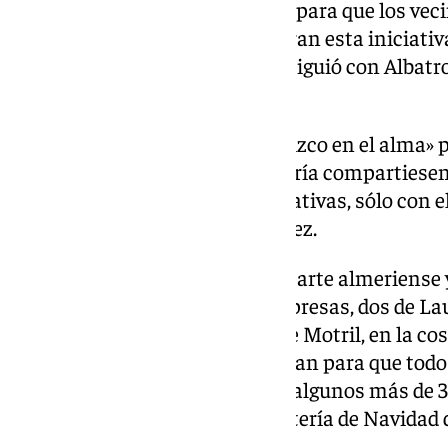
aportar los décimos necesarios para que los vec
de 18.000, «también compartieran esta iniciativa
sobre todo hermandad y lo consiguió con Albatr
alpujarreña».
Se le quedó una especie de «pellizco en el alma» 
Alpujarra, la de Granada y Almería compartiesen 
juntos, sin fronteras administrativas, sólo con el
no es baladí», ha detallado Gómez.
«Contacté con conocidos de la parte almeriense 
hemos conseguido que tres empresas, dos de Lau
una de Carchuna, en término de Motril, en la co
cediesen los décimos que faltaban para que todo
años censados a junio de 2023, algunos más de 
alpujarreños, en el sorteo de Lotería de Navidad
con el mismo número.