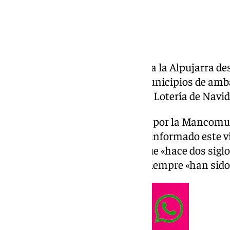
La
Lotería de Navidad
une a toda la Alpujarra d
más de 30.000 vecinos de 47 municipios de amb
jugando al mismo número de la Lotería de Navid
La iniciativa ha sido impulsada por la Mancomu
Alpujarra Granadina
, según ha informado este v
la que ha incidido en que, aunque «hace dos sigl
separados en dos provincias», siempre «han sido