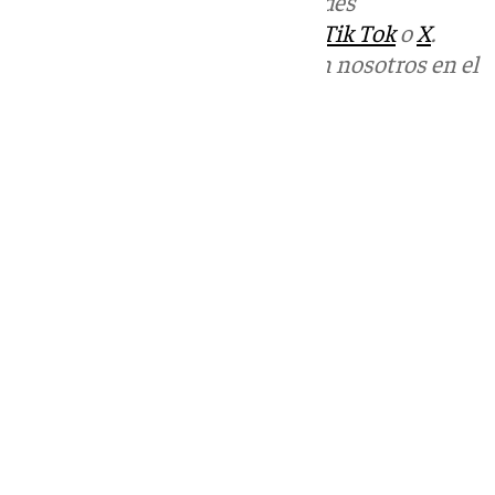
Más noticias de
101TV
en las redes
sociales:
Instagram
,
Facebook
,
Tik Tok
o
X
.
Puedes ponerte en contacto con nosotros en el
correo
informativos@101tv.es
Tags:
Últimas noticias