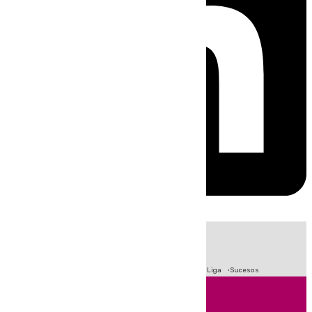
HOY
|
Fútbol
Primera División
Crisis Migratoria en Ceuta
LaLiga
Sucesos