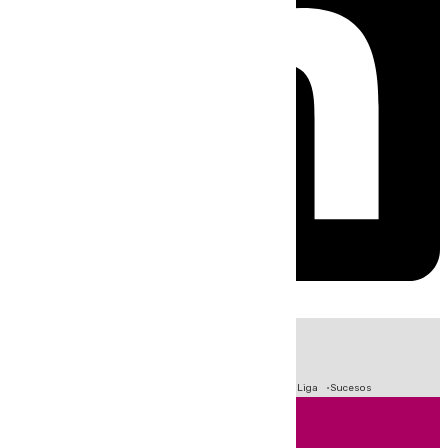
HOY
|
Fútbol
Primera División
Crisis Migratoria en Ceuta
LaLiga
Sucesos