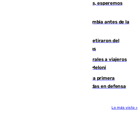
Fernando Calero: “Estamos preocupados, esperemos
que no sea nada”
Felipe VI refuerza los lazos con Colombia antes de la
llegada del nuevo presidente
Fernando Calero y Carlos Dotor se retiraron del
encuentro contra el Ceuta con molestias
España restablece controles temporales a viajeros
procedentes de Italia como repuesta a Meloni
El Málaga cae ante el Ceuta y suma la primera
derrota de la pretemporada dejando dudas en defensa
Lo más visto >
Más noticias