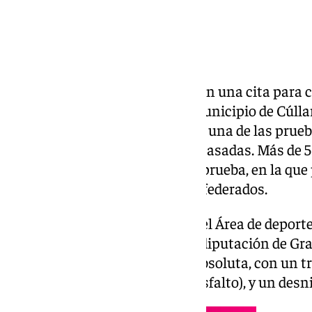
Los amantes del ‘running’ tienen una cita para c
este domingo, 26 de enero. El municipio de Cúlla
Popular “Ruta de los secaderos”, una de las pru
entorno que nos evoca épocas pasadas. Más de 5
provincia participarán en esta prueba, en la que
mayores de 16 años, estén o no federados.
La carrera está organizada por el Área de deport
Vega, con la colaboración de la diputación de Gr
7,5 kilómetros en la categoría absoluta, con un t
kilómetros por tierra y 5,5 por asfalto), y un desn