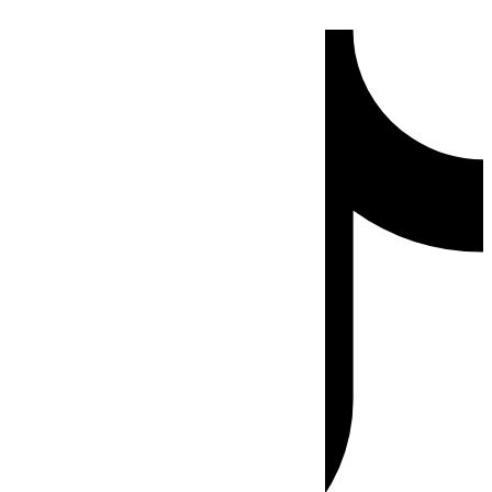
Ir
Tiktok
al
contenido