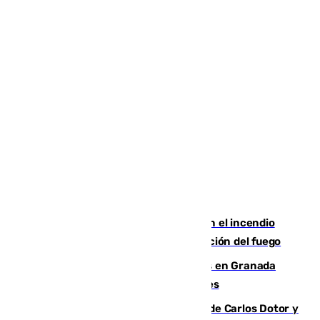
Activado el nivel 2 de emergencia en el incendio
forestal de Niebla por la compleja evolución del fuego
Controlado un incendio de rastrojos en Granada
junto a la autovía y al Callejón de Nogales
Juanfran Funes, sobre las lesiones de Carlos Dotor y