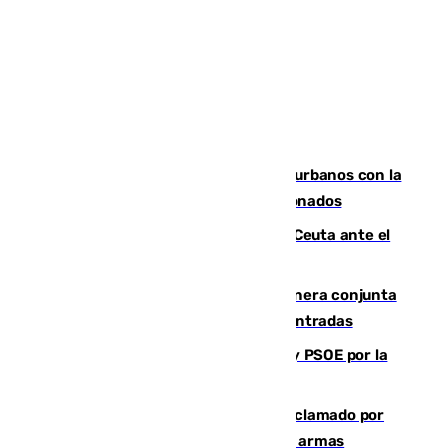
Cádiz despide seis «puntos negros» urbanos con la
orden de retirada para quioscos abandonados
La Armada suma cuatro buques en Ceuta ante el
aviso de un nuevo cruce el 15 de agosto
Guardia Civil y RFEF trabajan de manera conjunta
en el caso de las estafas de ventas de entradas
Vuelve el duelo dialéctico entre PP y PSOE por la
financiación de las autonomías
Detienen en Málaga a un fugitivo reclamado por
Colombia por homicidio y transporte de armas