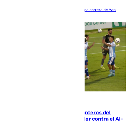
Del filial pepinero a récord absoluto: la meteórica carrera de Yan
Diomande en solo doce meses
06.08.2026
Ya se han estrenado los tres delanteros del
Málaga: Eneko Jauregui, bigoleador contra el Al-
Arabi SC