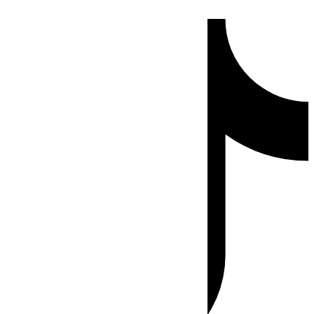
Ir
Tiktok
al
contenido