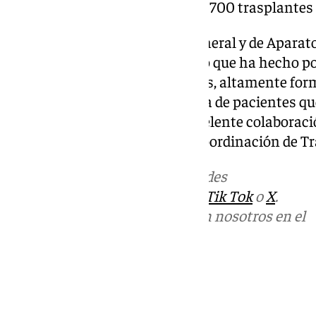
granadino ha efectuado más de 700 trasplantes 
El jefe de servicio de Cirugía General y de Aparato
agradecido «el trabajo en equipo que ha hecho po
implicación de los profesionales, altamente fo
son un plus para mejorar la vida de pacientes qu
la donación de órganos y la excelente colaboraci
hospital y con el equipo de la Coordinación de T
Más noticias de
101TV
en las redes
sociales:
Instagram
,
Facebook
,
Tik Tok
o
X
.
Puedes ponerte en contacto con nosotros en el
correo
informativos@101tv.es
Tags:
Últimas noticias