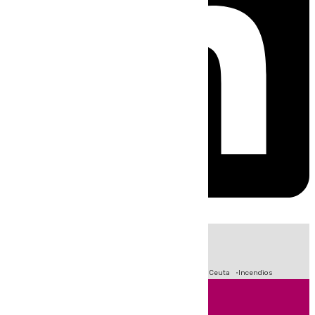
HOY
|
Fútbol
Sucesos
Primera División
Crisis Migratoria en Ceuta
Incendios